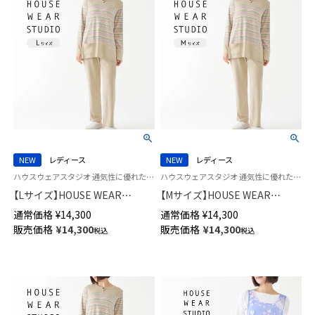
NEW
レディース
NEW
レディース
ハウスウェアスタジオ 通気性に優れた コットン100％ 婦人 スリープウェア HWS
ハウスウェアスタジオ 通気性に優れた コットン100％ 婦人 スリープウェア HWS
【Lサイズ】HOUSE WEAR
【Mサイズ】HOUSE WEAR
STUDIO 綿100％ かぶり 30スム
STUDIO 綿100％ かぶり 30スム
通常価格
¥
14,300
通常価格
¥
14,300
ース エスポワールボーダー パ
ース エスポワールボーダー パ
販売価格
¥
14,300
販売価格
¥
14,300
税込
税込
ジャマ 長袖 長丈パンツ レディ
ジャマ 長袖 長丈パンツ レディ
ース 73378463
ース 73378462