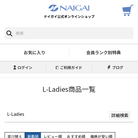
ナイガイ公式オンラインショップ
予約商品
予約商品のみを表示
並び順
新着順
お気に入り
会員ランク別特典
登録順
価格が安い順
ログイン
ご利用ガイド
ブログ
価格が高い順
優先度順
レビュー順
L-Ladies商品一覧
キーワードヒット順
検索
L-Ladies
詳細検索
並び替え
新着順
レビュー順
おすすめ順
価格が安い順