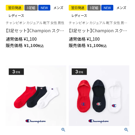
翌日発送
3足組
NEW
メンズ
翌日発送
3足組
NEW
メンズ
レディース
レディース
チャンピオン カジュアル 靴下 女性 男性
チャンピオン カジュアル 靴下 女性 男性 ユニセックス
【3足セット】Champion スクリ
【3足セット】Champion スクリ
プトロゴ 消臭糸使用 足底パイ
プトロゴ 消臭糸使用 かかと滑
通常価格
¥
1,100
通常価格
¥
1,100
ル アーチサポート スニーカー
り止め付き フットカバー カバ
販売価格
¥
1,100
販売価格
¥
1,100
税込
税込
丈 ソックス メンズ レディース
ーソックス 深履き メンズ レデ
【365日最短翌日発送】
ィース 【365日最短翌日発送】
92897504
92897505