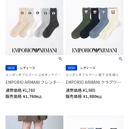
NEW
レディース
NEW
レディース
エンポリオ アルマーニ 公式オンラインショップ 婦人 靴下 女性
エンポリオ アルマーニ 靴下 女性 婦人
EMPORIO ARMANI フレンチブ
EMPORIO ARMANI クラブワッ
ルドッグ リブ クルー丈 ソック
ペン クルー丈 ソックス レディ
通常価格
¥
1,760
通常価格
¥
1,980
ス レディース 日本製 03447107
ース 日本製 03447106
販売価格
¥
1,760
販売価格
¥
1,980
税込
税込