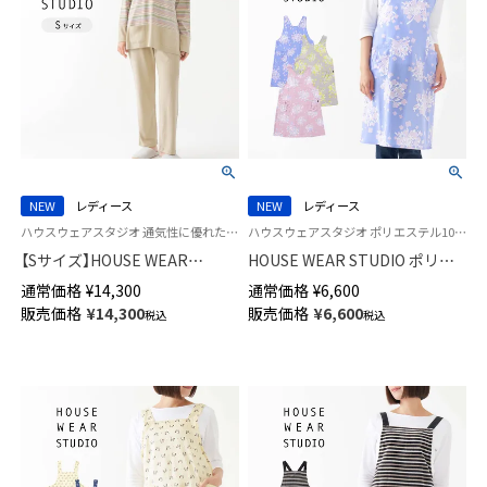
NEW
レディース
NEW
レディース
ハウスウェアスタジオ 通気性に優れた コットン100％ 婦人 スリープウェア HWS
ハウスウェアスタジオ ポリエステル100％なので汚れに強くお手入れ簡単！ 袖なし かぶるだけ
【Sサイズ】HOUSE WEAR
HOUSE WEAR STUDIO ポリエ
STUDIO 綿100％ かぶり 30スム
ステル100％ ニューブッチャー
通常価格
¥
14,300
通常価格
¥
6,600
ース エスポワールボーダー パ
前後着用可 バッククロス フリ
販売価格
¥
14,300
販売価格
¥
6,600
税込
税込
ジャマ 長袖 長丈パンツ レディ
ークロス ２WAYエプロン ダン
ース 73378461
デライオン柄 70373022