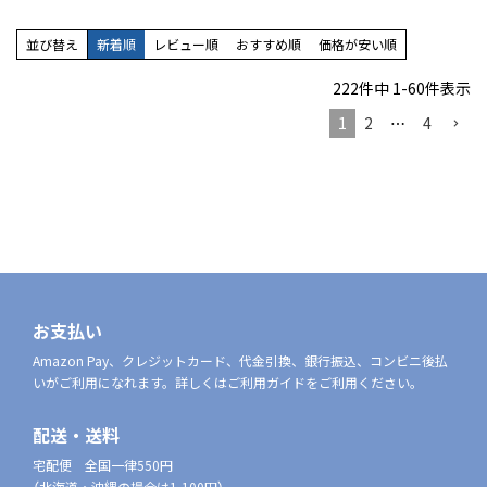
並び替え
新着順
レビュー順
おすすめ順
価格が安い順
222
件中
1
-
60
件表示
1
2
…
4
お支払い
Amazon Pay、クレジットカード、代金引換、銀行振込、コンビニ後払
いがご利用になれます。詳しくはご利用ガイドをご利用ください。
配送・送料
宅配便 全国一律550円
（北海道・沖縄の場合は1,100円）