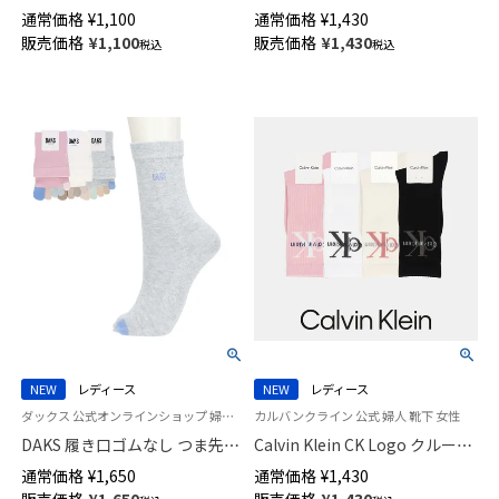
クルー丈 ソックス 日本製 足底
スニーカー丈 日本製 ソックス
通常価格
¥
1,100
通常価格
¥
1,430
滑り止め付き レディース
レディース 03367412
販売価格
¥
1,100
販売価格
¥
1,430
税込
税込
03367465
NEW
レディース
NEW
レディース
ダックス 公式オンラインショップ 婦人 靴下
カルバンクライン 公式 婦人 靴下 女性
DAKS 履き口ゴムなし つま先切
Calvin Klein CK Logo クルー丈
替5本指 クルー丈 レディース ソ
ソックス レディース 03267012
通常価格
¥
1,650
通常価格
¥
1,430
ックス 靴下 女性 プレゼント ギ
販売価格
¥
1,650
販売価格
¥
1,430