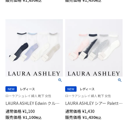
税込
税込
フト 無料ラッピング 03367085
NEW
レディース
NEW
レディース
ローラアシュレイ 婦人 靴下 女性
ローラアシュレイ 婦人 靴下 女性
LAURA ASHLEY Edwin クルー
LAURA ASHLEY シアー Paletto
丈 ソックス レディース
スニーカー丈 ソックス レディ
通常価格
¥
1,100
通常価格
¥
1,430
03357418
ース 日本製 03357397
販売価格
¥
1,100
販売価格
¥
1,430
税込
税込