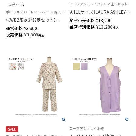
ローラ アシュレイ パジャマ 上下セット
レディース
★【LLサイズ】LAURA ASHLEY
ポロ ラルフ ローレン レディース 婦人 靴下 カジュアル 26SS
綿(コットン)100％ ダブルガー
≪WEB限定≫【2足セット】
希望小売価格
¥
13,200
ゼ パジャマ 前ボタン ラドホー
POLO RALPH LAUREN
当店特別価格
¥
13,200
税込
通常価格
¥
3,300
ルフルーツ柄 8分袖 長丈パンツ
COLLAR PLAIN ＆ RIB クルー丈
販売価格
¥
3,300
レディース 73286094
税込
ソックス レディース 93246300
ローラ アシュレイ 羽織
SALE