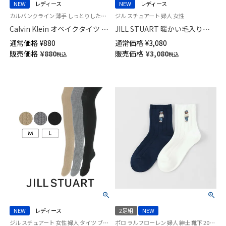
NEW
レディース
NEW
レディース
カルバンクライン 薄手 しっとりした肌触り 無地 ストッキング
ジル スチュアート 婦人 女性
Calvin Klein オペイクタイツ 30
JILL STUART 暖かい毛入り
デニール ゾッキシアーサポート
2×2 細リブ タイツ かかと付 後
通常価格
¥
880
通常価格
¥
3,080
シルクプロテイン加工 消臭糸
ろヒップマチ付き レディース
販売価格
¥
880
販売価格
¥
3,080
税込
税込
股底マチ付き つま先スルー 日
01050532
本製 レディース 01709530
NEW
レディース
2足組
NEW
ジル スチュアート 女性 婦人 タイツ ブランド
ポロ ラルフローレン 婦人 紳士 靴下 2025FW