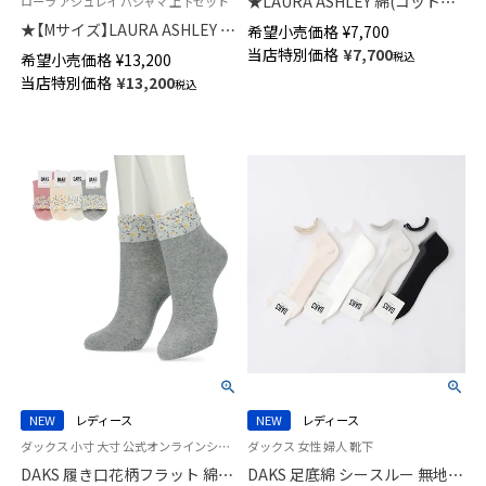
★LAURA ASHLEY 綿(コット
ローラ アシュレイ パジャマ 上下セット
ン)100％ 長め丈ベスト ジレ 無
★【Mサイズ】LAURA ASHLEY 綿
希望小売価格
¥
7,700
地 レディース 73286072
(コットン)100％ ダブルガーゼ
当店特別価格
¥
7,700
税込
希望小売価格
¥
13,200
パジャマ 前ボタン 8分袖 長丈パ
当店特別価格
¥
13,200
税込
ンツ ラドホールフルーツ柄 レ
ディース 73286092
NEW
レディース
NEW
レディース
ダックス 小寸 大寸 公式オンラインショップ 婦人靴下 女性
ダックス 女性 婦人 靴下
DAKS 履き口花柄フラット 綿混
DAKS 足底綿 シースルー 無地