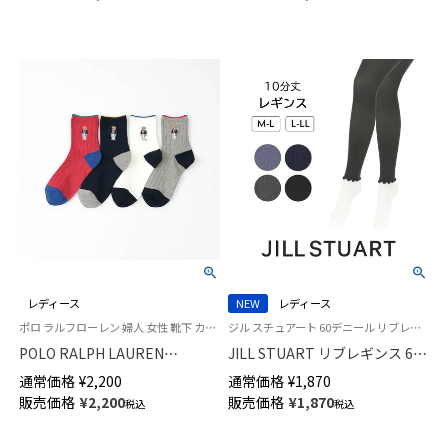
加工 消臭糸使用 日本製 レディ
ティ部 前後切替マチ付き 日本
ース 01864556
製 レディース 01834036
レディース
NEW
レディース
ポロ ラルフローレン 婦人 女性 靴下 カジュアル 2025FW
ジル スチュアート 60デニール リブレギンス 10分丈 JILL STUART 日本製
POLO RALPH LAUREN
JILL STUART リブレギンス 60
NAUTICAL BEAR ポロベア刺し
デニール 10分丈 裾メロウ 日本
通常価格
¥
2,200
通常価格
¥
1,870
ゅう オーガニックコットン混
製 レディース 01056321
販売価格
¥
2,200
販売価格
¥
1,870
税込
税込
日本製 クルー丈 カジュアル ソ
ックス レディース 03207239