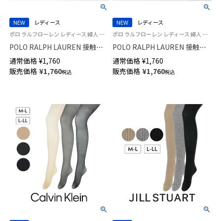
NEW
レディース
NEW
レディース
ポロ ラルフローレン レディース 婦人 女性 靴下 カジュアル 2026SS
ポロ ラルフローレン レディース 婦人 女性 靴下 カジュアル 2026SS
POLO RALPH LAUREN 接触冷
POLO RALPH LAUREN 接触冷
感 タックリブ クルー丈 ソック
感 アイレット クルー丈 ソック
通常価格
¥
1,760
通常価格
¥
1,760
ス 03207245
ス 03207244
販売価格
¥
1,760
販売価格
¥
1,760
税込
税込