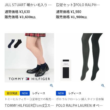
JILL STUART 暖かい毛入り バ
【2足セット】POLO RALPH
ルキー ケーブルタイツ かかと
LAUREN スタジオバイザシーベ
通常価格
¥
3,630
通常価格
¥
1,980
付き 後ろヒップマチ付き レデ
ア ポロベア オーガニックコッ
販売価格
¥
3,630
販売価格
¥
1,980
税込
税込
ィース 01050531
トン混 ショート丈 ソックス メ
ンズ レディース 92009650
翌日発送
NEW
レディース
NEW
レディース
トミーヒルフィガー ［1足単位での販売です］ 制服 学校
ポロ ラルフローレン 婦人 タイツ 日本製
TOMMY HILFIGER【7cm丈】スク
POLO RALPH LAUREN オペイ
ールソックス ワンポイント 両
クタイツ 80デニール JJMサイズ