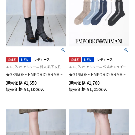
SALE
NEW
レディース
SALE
NEW
レディース
エンポリオ アルマーニ 婦人 靴下 女性
エンポリオ アルマーニ 公式オンラインショップ 婦人 靴下
★33％OFF EMPORIO ARMANI
★31％OFF EMPORIO ARMANI
イーグル ジャガード クルー丈
アイレット ストライプ クルー
通常価格
¥
1,650
通常価格
¥
1,760
ソックス レディース 日本製
丈 ソックス レディース 日本製
販売価格
¥
1,100
販売価格
¥
1,210
税込
税込
03447103
03447102