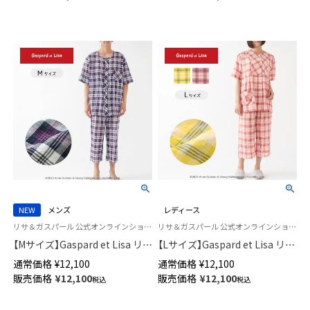
03022216
メンズ 73835047
NEW
メンズ
レディース
リサ＆ガスパール 公式オンラインショップ 紳士 パジャマ
リサ＆ガスパール 公式オンラインショップ 婦人 パジャマ
【Mサイズ】Gaspard et Lisa リサ
【Lサイズ】Gaspard et Lisa リサ
とガスパール 軽くて柔らかい
とガスパール 軽くて柔らかい
通常価格
¥
12,100
通常価格
¥
12,100
薄手 パジャマ 前開き 5分袖 7分
薄手 パジャマ 前開き 5分袖 7分
販売価格
¥
12,100
販売価格
¥
12,100
税込
税込
丈パンツ 2人のサマープラン柄
丈パンツ 2人のサマープラン柄
メンズ 73835046
レディース 73835043