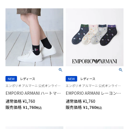
NEW
レディース
NEW
レディース
エンポリオ アルマーニ 公式オンラインショップ 婦人 靴下 女性
エンポリオ アルマーニ 公式オンラインショップ 婦人 靴下 女性 ２６SS
EMPORIO ARMANI ハートマン
EMPORIO ARMANI レーヨンシ
ガベア ショート丈 ソックス レ
ルク混 マンガベア ショート丈
通常価格
¥
1,760
通常価格
¥
1,760
ディース 日本製 03447206
ソックス レディース 日本製
販売価格
¥
1,760
販売価格
¥
1,760
税込
税込
03447205