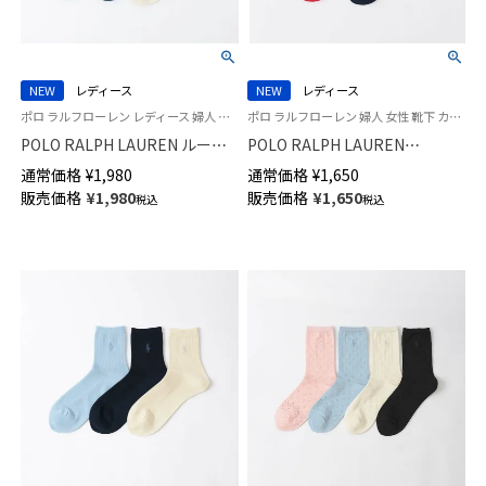
NEW
レディース
NEW
レディース
ポロ ラルフローレン レディース 婦人 女性 靴下 カジュアル 26SS
ポロ ラルフローレン 婦人 女性 靴下 カジュアル 26SS
POLO RALPH LAUREN ルーズ
POLO RALPH LAUREN
ケーブル クルー丈 ソックス
VARSITY POLO クルー丈 ソック
通常価格
¥
1,980
通常価格
¥
1,650
03207257
ス 03207253
販売価格
¥
1,980
販売価格
¥
1,650
税込
税込