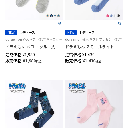
NEW
レディース
NEW
レディース
doraemon 婦人 ギフト 靴下 キャラクター
doraemon 婦人 ギフト プレゼント 靴下
ドラえもん メロー クルー丈 カ
ドラえもん スモールライト シ
ジュアル ソックス レディース
アー クルー丈 カジュアル ソッ
通常価格
¥
1,980
通常価格
¥
1,430
日本製 03297126
クス レディース 日本製
販売価格
¥
1,980
販売価格
¥
1,430
税込
税込
03297125