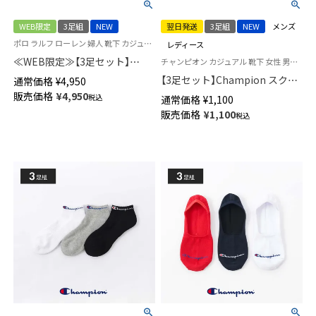
WEB限定
3足組
NEW
翌日発送
3足組
NEW
メンズ
ポロ ラルフ ローレン 婦人 靴下 カジュアル 26SS
レディース
≪WEB限定≫【3足セット】
チャンピオン カジュアル 靴下 女性 男性 ユニセックス
POLO RALPH LAUREN PRE
【3足セット】Champion スクリ
通常価格
¥
4,950
SPRING BEAR ＆ WAFFLE
プトロゴ 消臭糸使用 足底パイ
販売価格
¥
4,950
税込
通常価格
¥
1,100
STRIPE ＆ Polo LOGO クルー丈
ル アーチサポート ショート丈
販売価格
¥
1,100
ソックス レディース 93246302
税込
ソックス メンズ レディース
【365日最短翌日発送】
92897503