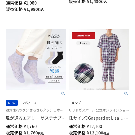
販売価格
¥
1,430
税込
通常価格
¥
1,980
NAIGAI COMFORT 03022217
ソックス ケンスタさんコラボ
販売価格
¥
1,980
税込
登山 ソックス メンズ レディー
ス 登山 【365日最短翌日発送】
90370011
NEW
レディース
メンズ
通気性バツグン さらさらタッチ 日本製 婦人 女性 靴下 ナイガイ コンフォート
リサ＆ガスパール 公式オンラインショップ 紳士 パジャマ
風が通るエアリー サステナブル
【Lサイズ】Gaspard et Lisa リサ
素材 ショート丈 ソックス 涼感
とガスパール 軽くて柔らかい
通常価格
¥
1,760
通常価格
¥
12,100
メッシュ 消臭素材 NAIGAI
薄手 パジャマ 前開き 5分袖 7分
販売価格
¥
1,760
販売価格
¥
12,100
税込
税込
COMFORT レディース
丈パンツ 2人のサマープラン柄