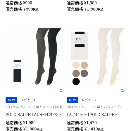
通常価格
¥
990
通常価格
¥
1,980
面刺繍 レディース ショート丈
大きいサイズ パンティ部 切替
販売価格
¥
990
販売価格
¥
1,980
税込
税込
ソックス 【365日最短翌日発送】
マチ付き シルクプロテイン加工
93481800
消臭糸使用 日本製 レディース
01864889
NEW
レディース
NEW
レディース
ポロ ラルフローレン 婦人 タイツ 日本製
ポロ ラルフローレン 婦人 パンスト 日本製
POLO RALPH LAUREN オペイ
【2足セット】POLO RALPH
クタイツ 50デニール JJMサイズ
LAUREN ストッキング 交編シ
通常価格
¥
1,980
通常価格
¥
1,430
大きいサイズ パンティ部前後
ルク JJMサイズ 大きいサイズプ
販売価格
¥
1,980
販売価格
¥
1,430
税込
税込
切替マチ付き シルクプロテイン
ロテイン加工 つま先補強 パン