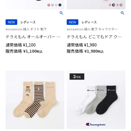
NEW
レディース
NEW
レディース
doraemon 婦人 ギフト 靴下
doraemon 婦人 靴下 キャラクター
ドラえもん オールオーバー ク
ドラえもん どこでもドア クル
ルー丈 カジュアル ソックス レ
ー丈 カジュアル ソックス レデ
通常価格
¥
1,100
通常価格
¥
1,980
ディース 03297124
ィース 03297123
販売価格
¥
1,100
販売価格
¥
1,980
税込
税込