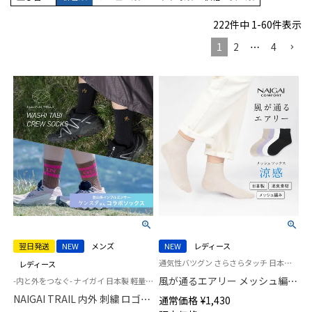
222
件中
1
-
60
件表示
1
2
…
4
翌日発送
NEW
メンズ
NEW
レディース
通気性バツグン さらさらタッチ 日本製 女性 婦人 靴下 ナイガイ コンフォート
レディース
風が通るエアリー メッシュ編み
-内と外をつなぐ- ナイガイ 日本製 軽量 UL ウルトラライト 登山 キャンプ トレイル 和紙糸足袋ソックス
サステナブル ショート丈 ソッ
NAIGAI TRAIL 内外 刺繍 ロゴ
通常価格
¥
1,430
クス 消臭素材 レディース
INOUT カットボス 和紙糸足袋