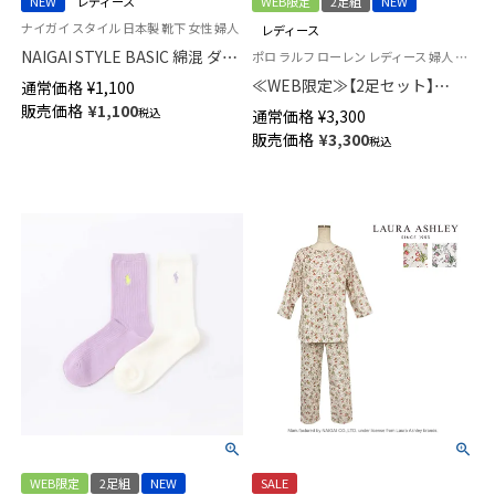
NEW
レディース
WEB限定
2足組
NEW
ナイガイ スタイル 日本製 靴下 女性 婦人
レディース
NAIGAI STYLE BASIC 綿混 ダブ
ポロ ラルフ ローレン レディース 婦人 靴下 カジュアル 26SS
ルカフ クルー丈 レディース ソ
≪WEB限定≫【2足セット】
通常価格
¥
1,100
ックス 日本製 03097501
POLO RALPH LAUREN オーガ
販売価格
¥
1,100
税込
通常価格
¥
3,300
ニックコットン混 CABLE
販売価格
¥
3,300
税込
STRIPE ＆ BIG POLO PLAYER
クルー丈 ソックス レディース
93246301
WEB限定
2足組
NEW
SALE