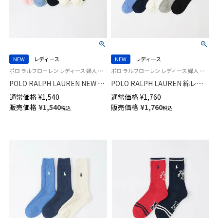
NEW
レディース
NEW
レディース
ポロ ラルフローレン レディース 婦人 女性 靴下 カジュアル 2026SS
ポロ ラルフローレン レディース 婦人 女性 靴下 カジュアル 2026SS
POLO RALPH LAUREN NEW ST.
POLO RALPH LAUREN 綿レー
JAMES ボーダースニーカー丈
ヨンシルク混 ケーブル エレベ
通常価格
¥
1,540
通常価格
¥
1,760
ソックス 03207830
イテッド クルー丈 ソックス
販売価格
¥
1,540
販売価格
¥
1,760
税込
税込
03207265