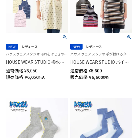
NEW
レディース
NEW
レディース
ハウスウェアスタジオ 汚れをはじきやすくお手入れ簡単！撥水加工エプロン レディース
ハウス ウェア スタジオ 手が拭けるタオル地エプロン HWS 後ろクロス X型
HOUSE WEAR STUDIO 撥水加
HOUSE WEAR STUDIO パイル
工 綿100％ 40サテン シマシマ
地 タオルエプロン サムカラー
通常価格
¥
6,050
通常価格
¥
6,600
ネコドット H型 ゆったり着れて
ボーダー 綿100％ 後結び ロング
販売価格
¥
6,050
販売価格
¥
6,600
税込
税込
疲れにくい エプロン 70373001
70371998