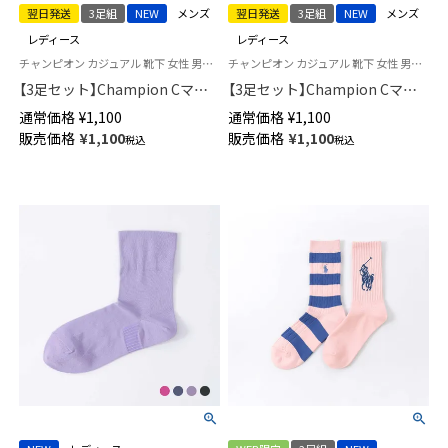
翌日発送
3足組
NEW
メンズ
翌日発送
3足組
NEW
メンズ
レディース
レディース
チャンピオン カジュアル 靴下 女性 男性 ブランド ユニセックス
チャンピオン カジュアル 靴下 女性 男性 ユニセックス
【3足セット】Champion Cマー
【3足セット】Champion Cマー
クロゴ 消臭糸使用 足底パイル
クロゴ 消臭糸使用 かかと滑り
通常価格
¥
1,100
通常価格
¥
1,100
アーチサポート スニーカー丈
止め付き フットカバー カバー
販売価格
¥
1,100
販売価格
¥
1,100
税込
税込
ソックス メンズ レディース
ソックス 深履き メンズ レディ
【365日最短翌日発送】
ース 【365日最短翌日発送】
92897501
92897502