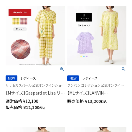
NEW
レディース
NEW
レディース
リサ＆ガスパール 公式オンラインショップ 婦人 パジャマ
ランバン コレクション 公式オンラインショップ 婦人 パジャマ
【Mサイズ】Gaspard et Lisa リサ
【MLサイズ】LANVIN
とガスパール 軽くて柔らかい
COLLECTION 軽くて涼しいパ
通常価格
¥
12,100
販売価格
¥
13,200
税込
薄手 パジャマ 前開き 5分袖 7分
ジャマ 綿100％ 通気性の良いリ
販売価格
¥
12,100
税込
丈パンツ 2人のサマープラン柄
ップル加工 7分袖 ワンピース ロ
レディース 73835042
ゼット柄 レディース 73045110