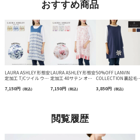
おすすめ商品
LAURA ASHLEY 形態安
LAURA ASHLEY 形態安
50%OFF LANVIN
定加工 T/Cツイル ウェ
定加工 40サテン オリ
COLLECTION 裏起毛
ンダービーストライプ
シアピオニー柄 フリー
ポリエステル100％ 後
7,150
円
7,150
円
3,850
円
柄 フリークロス エプロ
(税込)
クロス バッククロス エ
(税込)
ろボタン 背付き フェ
(税込)
ン 70284005
プロン 70284008
シテローズ柄 セツキ 
プロン レディース
70044018
閲覧履歴