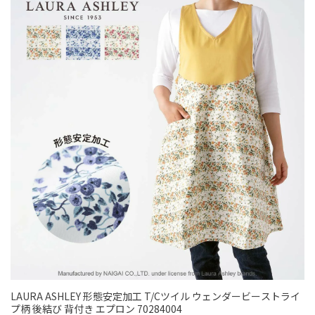
LAURA ASHLEY 形態安定加工 T/Cツイル ウェンダービーストライ
プ柄 後結び 背付き エプロン 70284004