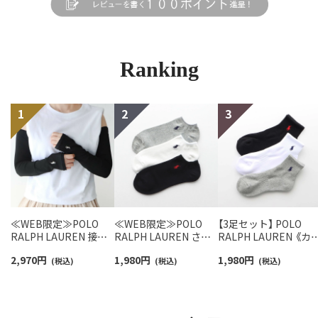
Ranking
≪WEB限定≫POLO
≪WEB限定≫POLO
【3足セット】 POLO
RALPH LAUREN 接触
RALPH LAUREN さら
RALPH LAUREN 《カ
冷感 吸水速乾 2way ア
っと快適鹿の子編みの
ー豊富》足底パイル ワ
2,970
円
1,980
円
1,980
円
ームカバー ＆ レッグウ
(税込)
スニーカー丈ソックス
(税込)
ンポイントソックス 
(税込)
ォーマー レディース
【3足セット】 ワンポイ
ョート丈 アーチサポ
93228550
ント メンズ レディース
ト メンズ 92009604
92022800