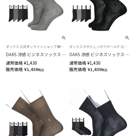
ダックス 公式オンラインショップ 紳士 靴下
ダックス かかとしっかりホールド 公式オンラインショップ 紳士 靴下
DAKS 涼感 ビジネスソックス 強
DAKS 涼感 ビジネスソックス 小
撚糸 足底鹿の子編み 抗菌防臭
寸 大寸 強撚糸 足底メッシュ 抗
通常価格
¥
1,430
通常価格
¥
1,430
消臭加工 ダイヤリンクス クル
菌防臭 ストライプ クルー丈 メ
販売価格
¥
1,430
販売価格
¥
1,430
税込
税込
ー丈 メンズ 02502575
ンズ 02502567