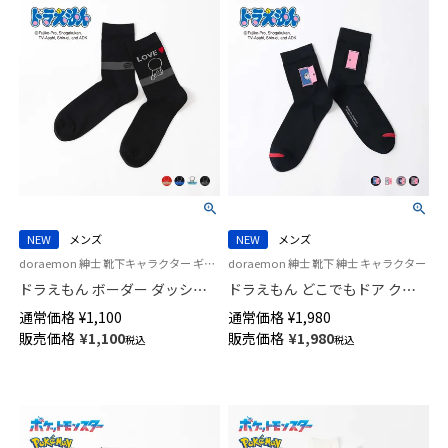
NEW
メンズ
NEW
メンズ
doraemon 紳士 靴下キャラクター ギフト プレゼント
doraemon 紳士 靴下 紳士 キャラクター
ドラえもん ボーダー ダッシュ
ドラえもん どこでもドア クル
ドラ クルー丈 カジュアル ソッ
ー丈 カジュアル ソックス メン
通常価格
¥
1,100
通常価格
¥
1,980
クス メンズ 02462119
ズ 02462118
販売価格
¥
1,100
販売価格
¥
1,980
税込
税込