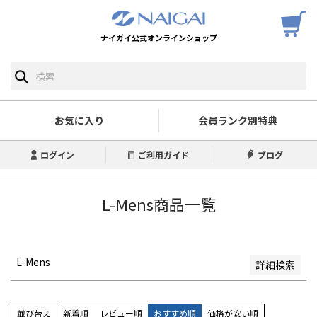
ナイガイ公式オンラインショップ
予約商品
予約商品のみを表示
並び順
新着順
お気に入り
会員ランク別特典
登録順
価格が安い順
ログイン
ご利用ガイド
ブログ
価格が高い順
優先度順
レビュー順
L-Mens商品一覧
キーワードヒット順
検索
L-Mens
詳細検索
並び替え
新着順
レビュー順
おすすめ順
価格が安い順