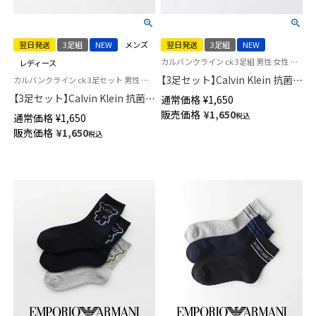
翌日発送
3足組
NEW
メンズ
翌日発送
3足組
NEW
カルバンクライン ck 3足組 男性 女性 靴下 ユニセックス
レディース
【3足セット】Calvin Klein 抗菌防
カルバンクライン ck 3足セット 男性 女性 靴下
臭 足底パイル クッション性＋
【3足セット】Calvin Klein 抗菌防
通常価格
¥
1,650
耐久性抜群！ショート丈 ライン
臭 甲メッシュ ワンポイント シ
販売価格
¥
1,650
税込
通常価格
¥
1,650
ソックス カジュアル レディー
ョート丈 ソックス カジュアル
販売価格
¥
1,650
ス メンズ 【365日最短翌日発送】
税込
レディース メンズ 【365日最短
92572503
翌日発送】92572504