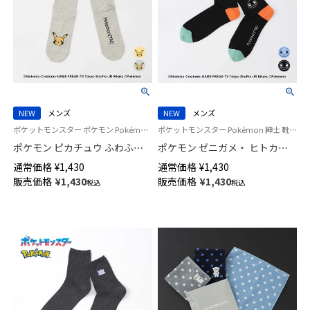
NEW
メンズ
NEW
メンズ
ポケットモンスター ポケモン Pokémon 紳士 靴下 男性
ポケットモンスター Pokémon 紳士 靴下 男性
ポケモン ピカチュウ ふわふわ
ポケモン ゼニガメ・ ヒトカ
フェイス クルー丈 カジュアル
ゲ・ フシギダネ プリント クル
通常価格
¥
1,430
通常価格
¥
1,430
ソックス メンズ 日本製
ー丈 カジュアル ソックス メン
販売価格
¥
1,430
販売価格
¥
1,430
税込
税込
02432112
ズ 02432110