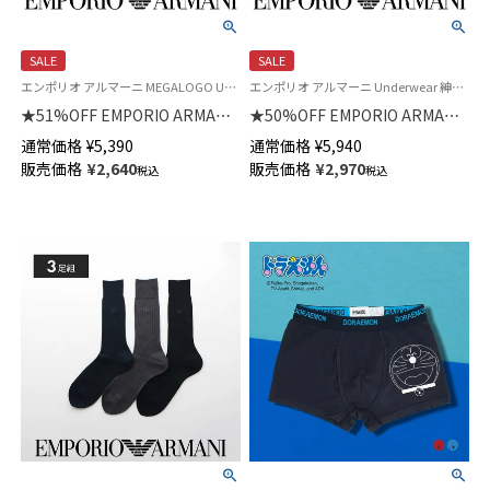
SALE
SALE
エンポリオ アルマーニ MEGALOGO Underwear 公式オンラインショップ 紳士 下着 ブランド アンダーウェア
エンポリオ アルマーニ Underwear 紳士 ブランド 下着 アンダーウェア
★51%OFF EMPORIO ARMANI
★50%OFF EMPORIO ARMANI
メガロゴ ボクサーパンツ 前閉
メガロゴ ボクサーブリーフ 前
通常価格
¥
5,390
通常価格
¥
5,940
じ EUサイズ メンズ 54095169
閉じ EUサイズ メンズ
販売価格
¥
2,640
販売価格
¥
2,970
税込
税込
54095168