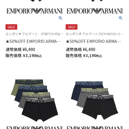
SALE
SALE
エンポリオ アルマーニ STRETCH PIQUET Underwear 公式オンラインショップ 紳士 ブランド アンダーウェア
エンポリオ アルマーニ TECH WOOL Underwear 公式オンラインショップ 紳士 ブランド アンダーウェア
★50%OFF EMPORIO ARMANI
★50%OFF EMPORIO ARMANI
ストレッチピケ ボクサーパンツ
テックウール ボクサーパンツ
通常価格
¥
6,490
通常価格
¥
6,490
前閉じ EUサイズ メンズ
前閉じ EUサイズ メンズ
販売価格
¥
3,190
販売価格
¥
3,190
税込
税込
54095319
54095269