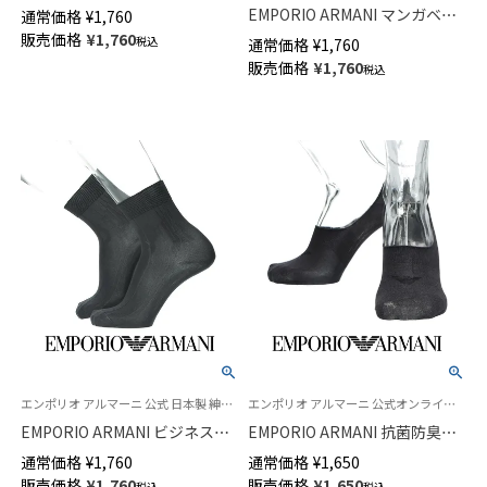
ベア ミドル丈 カジュアル ソッ
EMPORIO ARMANI マンガベア
通常価格
¥
1,760
クス メンズ 02342407
刺繍 かかと滑り止め付き フッ
販売価格
¥
1,760
税込
通常価格
¥
1,760
トカバー メンズ 02322371
販売価格
¥
1,760
税込
エンポリオ アルマーニ 公式 日本製 紳士 靴下
エンポリオ アルマーニ 公式オンラインショップ 紳士 靴下
EMPORIO ARMANI ビジネスソ
EMPORIO ARMANI 抗菌防臭
ックス 抗菌防臭 イーグルスト
Hold&Fit 深履きフットカバー
通常価格
¥
1,760
通常価格
¥
1,650
ライプ ミドル丈 メンズ
カバーソックス メンズ
販売価格
¥
1,760
販売価格
¥
1,650
税込
税込