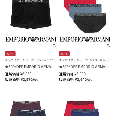
SALE
SALE
エンポリオ アルマーニ Underwear 公式オンラインショップ 紳士 下着
エンポリオ アルマーニ ESSENTIAL MICROFIBER Underwear 公式オンラインショップ 紳士 下着
★50%OFF EMPORIO ARMANI
★51%OFF EMPORIO ARMANI
SEAMLESS シームレス ボクサ
エッセンシャル マイクロファイ
通常価格
¥
6,050
通常価格
¥
5,390
ーパンツ 前閉じ EUサイズ メン
バー ブリーフ 前閉じ EUサイズ
販売価格
¥
2,970
販売価格
¥
2,640
税込
税込
ズ 54095281
メンズ 54097196