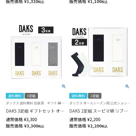
販売価格
¥
1,320
販売価格
¥
1,100
税込
税込
02340025
02340024
送料無料
3足組
送料無料
2足組
ダックス 送料無料 包装済 ギフト 紳士 贈答用 靴下
ダックス オールシーズン用 公式ショップ 紳士 贈答用 靴下
DAKS 3足組 ギフトセット オー
DAKS 2足組 スーピマ綿 リブソ
ルシーズン用 スーピマ綿 リブ
ックス 包装済ギフトセット カ
通常価格
¥
3,300
通常価格
¥
2,200
クルー丈 カジュアル ソックス
ジュアル クルー丈 メンズ
販売価格
¥
3,300
販売価格
¥
2,200
税込
税込
メンズ 02534016（DAC-30）
02534015（DAC-20）giftset
giftset