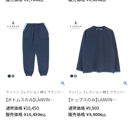
02312570
02322370
ランバン コレクション 紳士 ラウンジウェア 長ズボン 公式オンラインショップ
ランバン コレクション 紳士 ラウンジウェア 公式オンラインショップ 男性 部屋着 ルームウェア
【ボトムスのみ】LANVIN
【トップスのみ】LANVIN
COLLECTION ロングパンツ 接
COLLECTION 長袖 ラウンジウ
通常価格
¥
10,450
通常価格
¥
9,900
結天竺 バイカラー無地 綿100%
ェア 接結天竺 バイカラー 無地
販売価格
¥
10,450
販売価格
¥
9,900
税込
税込
前開き スウェットパンツ メン
綿100% メンズ 54444016
ズ 54446017