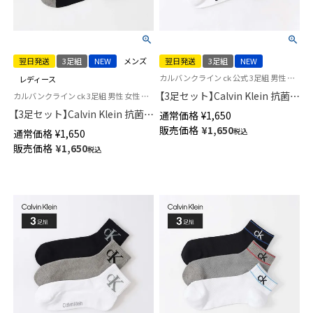
翌日発送
3足組
NEW
メンズ
翌日発送
3足組
NEW
カルバンクライン ck 公式 3足組 男性 女性 靴下
レディース
【3足セット】Calvin Klein 抗菌防
カルバンクライン ck 3足組 男性 女性 靴下 ユニセックス
臭 フロントロゴ ショート丈 ソ
【3足セット】Calvin Klein 抗菌防
通常価格
¥
1,650
ックス カジュアル レディース
臭 甲メッシュ バックロゴ ショ
販売価格
¥
1,650
税込
通常価格
¥
1,650
メンズ 【365日最短翌日発送】
ート丈 ソックス カジュアル レ
販売価格
¥
1,650
92572507
税込
ディース メンズ 【365日最短翌
日発送】 92572508