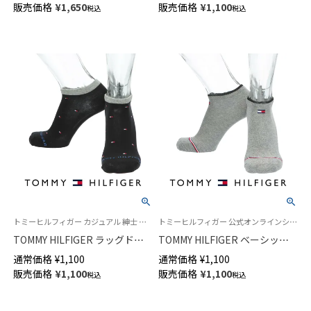
販売価格
¥
1,650
販売価格
¥
1,100
税込
税込
トミーヒルフィガー カジュアル 紳士 靴下 公式
トミーヒルフィガー 公式オンラインショップ 紳士 靴下
TOMMY HILFIGER ラッグドッ
TOMMY HILFIGER ベーシック
トロゴ スニーカー丈ソックス
フラッグ スニーカー丈 カジュ
通常価格
¥
1,100
通常価格
¥
1,100
メンズ 02552677
アル ソックス メンズ 02552676
販売価格
¥
1,100
販売価格
¥
1,100
税込
税込