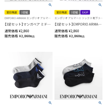
翌日発送
3足組
翌日発送
3足組
EA3P
EMPORIO ARMANI エンポリオ アルマーニ EA 靴下 男性 ギフト プレゼント
エンポリオ アルマーニ ソックス 靴下 3足組 ギフト プレゼント
【3足セット】マンガベア ミドル
【3足セット】EMPORIO ARMANI
丈カジュアルソックス 足底パイ
EAロゴ ショート丈 足底パイル
通常価格
¥
2,860
通常価格
¥
2,860
ル メンズ 【365日最短翌日発送】
EA カジュアルソックス メンズ
販売価格
¥
2,860
販売価格
¥
2,860
税込
税込
92342721
【365日最短翌日発送】
92342720