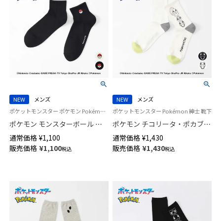
NEW
メンズ
NEW
メンズ
ポケットモンスター ポケモン Pokémon 紳士 靴下 男性
ポケットモンスター Pokémon 紳士 靴下
ポケモン モンスターボール ワ
ポケモン チコリータ・ポカブ・
ンポイント ショート丈 カジュ
ワニノコ プリント クルー丈 カ
通常価格
¥
1,100
通常価格
¥
1,430
アル ソックス メンズ 02432202
ジュアル ソックス メンズ
販売価格
¥
1,100
販売価格
¥
1,430
税込
税込
02432113