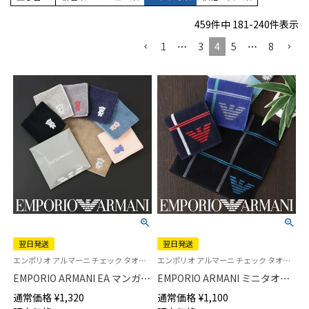
459
件中
181
-
240
件表示
1
…
3
4
5
…
8
翌日発送
翌日発送
エンポリオ アルマーニ チェック タオル ハンドタオル ハンカチ ブランド プレゼント 転勤 送別
エンポリオ アルマーニ チェック タオル ミニタオル ハンドタオル ハンカチ ブランド プレゼント 転勤 送別
EMPORIO ARMANI EA マンガベ
EMPORIO ARMANI ミニタオル
ア 綿100％ ミニタオル メンズ
タッターソール柄 綿100％ メン
通常価格
¥
1,320
通常価格
¥
1,100
【365日最短翌日発送】
ズ【365日最短翌日発送】