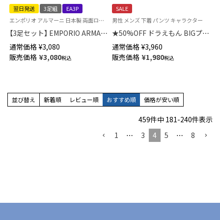
翌日発送
3足組
EA3P
SALE
エンポリオ アルマーニ 日本製 両面ロゴ刺繍 オールシーズン用 男性 靴下
男性 メンズ 下着 パンツ キャラクター
【3足セット】 EMPORIO ARMANI
★50%OFF ドラえもん BIGプリ
Dress ビジネスソックス リブ 綿
ント 前開き ボクサー パンツ メ
通常価格
¥
3,080
通常価格
¥
3,960
混 クルー丈 メンズ 【365日最短
ンズ アンダーウェア 53604004
販売価格
¥
3,080
販売価格
¥
1,980
税込
税込
翌日発送】92312721
並び替え
新着順
レビュー順
おすすめ順
価格が安い順
459
件中
181
-
240
件表示
1
…
3
4
5
…
8