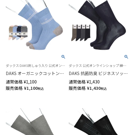
ダックス DAKS刺しゅう入り 公式オンラインショップ 紳士 靴下
ダックス 公式オンラインショップ 紳士 靴下
DAKS オーガニックコットン混
DAKS 抗菌防臭 ビジネスソック
リブ カジュアルソックス かか
ス 平無地 かかとしっかりホー
通常価格
¥
1,100
通常価格
¥
1,430
としっかりホールド 20cm丈 ミ
ルド クルー丈 メンズ 02502572
販売価格
¥
1,100
販売価格
¥
1,430
税込
税込
ドル丈 メンズ 02512677