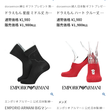
doraemon 紳士 ギフト プレゼント 無料ラッピング
doraemon 婦人 日本製 ギフト プレゼント 無料ラッピング
ドラえもん 星座 ミドル丈 カジ
ドラえもん ハート クルー丈 カ
ュアル ソックス メンズ 日本製
ジュアル ソックス レディース
通常価格
¥
1,980
通常価格
¥
1,980
02462112
03297115
販売価格
¥
1,980
販売価格
¥
1,980
税込
税込
エンポリオ アルマーニ 公式 日本製 紳士 靴下
メンズ
EMPORIO ARMANI BIGマンガ
エンポリオ アルマーニ 公式 日本製 紳士 靴下