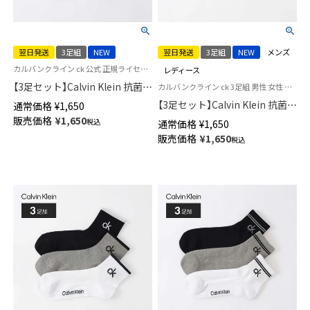
翌日発送
3足組
NEW
翌日発送
3足組
NEW
メンズ
カルバンクライン ck 公式 正規ライセンス品 3足セット 男性 女性 靴下
レディース
【3足セット】Calvin Klein 抗菌防
カルバンクライン ck 3足組 男性 女性 靴下
臭 足底パイル クッション性＋
【3足セット】Calvin Klein 抗菌防
通常価格
¥
1,650
耐久性抜群！ビッグロゴ ショー
臭 甲&足底メッシュ 通気性がよ
販売価格
¥
1,650
税込
通常価格
¥
1,650
ト丈 ソックス カジュアル レデ
くムレを軽減 ワンポイント ス
販売価格
¥
1,650
ィース メンズ 【365日最短翌日
税込
ニーカー丈 ソックス カジュア
発送】 92572506
ル レディース メンズ 【365日最
短翌日発送】 92572505