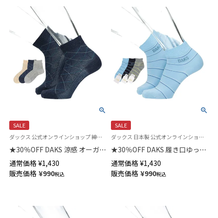
SALE
SALE
ダックス 公式オンラインショップ 紳士 靴下
ダックス 日本製 公式オンラインショップ 紳士 靴下
★30％OFF DAKS 涼感 オーガニ
★30％OFF DAKS 履き口ゆった
ック綿麻混 ステッチダイヤ 履
り ソフト口ゴム やわらか綿混
通常価格
¥
1,430
通常価格
¥
1,430
き口ゆったり ショート丈 メン
ロゴ＆ボーダー ショート丈 メ
販売価格
¥
990
販売価格
¥
990
税込
税込
ズカジュアル ソックス
ンズ カジュアル ソックス
02516723
02512720