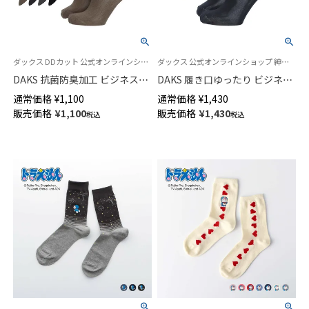
ダックス DDカット 公式オンラインショップ 紳士 靴下
ダックス 公式オンラインショップ 紳士 靴下
DAKS 抗菌防臭加工 ビジネスソ
DAKS 履き口ゆったり ビジネス
ックス 小寸 大寸 平無地 タック
ソックス 平無地 かかとしっか
通常価格
¥
1,100
通常価格
¥
1,430
ストライプ クルー丈 メンズ
りホールド 抗菌防臭 20cmミド
販売価格
¥
1,100
販売価格
¥
1,430
税込
税込
02502571
ル丈 メンズ 02502576