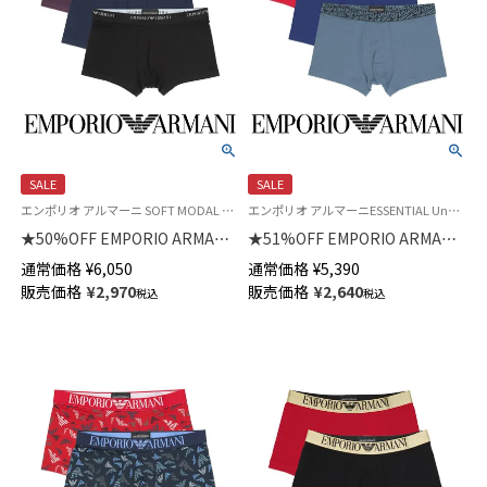
SALE
SALE
エンポリオ アルマーニ SOFT MODAL Underwear 公式オンラインショップ 紳士 下着
エンポリオ アルマーニESSENTIAL Underwear 公式オンラインショップ 紳士 下着 ブランド アンダーウェア
★50%OFF EMPORIO ARMANI
★51%OFF EMPORIO ARMANI
ソフトモダール ボクサーパンツ
エッセンシャル マイクロファイ
通常価格
¥
6,050
通常価格
¥
5,390
前閉じ EUサイズ メンズ
バー ボクサーパンツ 前閉じ EU
販売価格
¥
2,970
販売価格
¥
2,640
税込
税込
54095117
サイズ メンズ 54097197