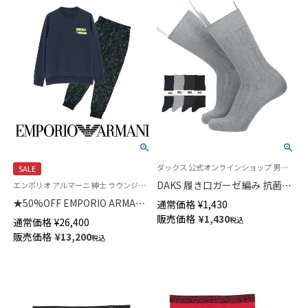
ダックス 公式オンラインショップ 男性 靴下
SALE
DAKS 履き口ガーゼ編み 抗菌防
エンポリオ アルマーニ 紳士 ラウンジウェア 公式オンラインショップ
臭 ビジネスソックス エクステ
★50%OFF EMPORIO ARMANI
通常価格
¥
1,430
ンドヒール 無地 リブ クルー丈
ストレッチコットン パジャマ
販売価格
¥
1,430
税込
通常価格
¥
26,400
メンズ 小寸 大寸 02502717
上下セット SPARKRING STARS
販売価格
¥
13,200
税込
PYJAMAS オリジナル巾着バッグ
付き EUサイズ メンズ
54095964