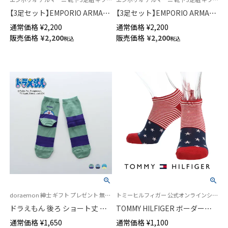
【3足セット】EMPORIO ARMANI
【3足セット】EMPORIO ARMANI
EAロゴボーダー スニーカー丈
イーグル ロゴ スニーカー丈 足
通常価格
¥
2,200
通常価格
¥
2,200
足底パイル EA カジュアルソッ
底パイル EA カジュアルソック
販売価格
¥
2,200
販売価格
¥
2,200
税込
税込
クス メンズ 【365日最短翌日発
ス メンズ 【365日最短翌日発送】
送】92342717
92342716
doraemon 紳士 ギフト プレゼント 無料ラッピング
トミーヒルフィガー 公式オンラインショップ 紳士 靴下
ドラえもん 後ろ ショート丈 カ
TOMMY HILFIGER ボーダース
ジュアル ソックス メンズ 日本
ター スニーカー丈 ソックス メ
通常価格
¥
1,650
通常価格
¥
1,100
製 02462202
ンズ 02552678