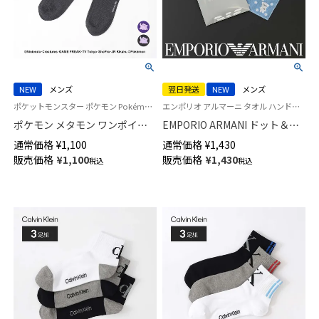
NEW
メンズ
翌日発送
NEW
メンズ
ポケットモンスター ポケモン Pokémon 公式オンラインショップ 紳士 靴下 男性
エンポリオ アルマーニ タオル ハンドタオル ハンカチ
ポケモン メタモン ワンポイン
EMPORIO ARMANI ドット＆マ
ト リブ クルー丈 カジュアル ソ
ンガベア 綿100％ ミニタオル
通常価格
¥
1,100
通常価格
¥
1,430
ックス メンズ 02432107
【365日最短翌日発送】
販売価格
¥
1,100
販売価格
¥
1,430
税込
税込
02340027