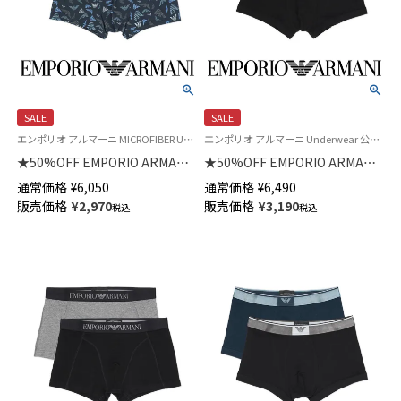
SALE
SALE
エンポリオ アルマーニ MICROFIBER Underwear 公式オンラインショップ 紳士 下着 無料ラッピング ブランド アンダーウェア
エンポリオ アルマーニ Underwear 公式オンラインショップ 紳士 下着
★50%OFF EMPORIO ARMANI
★50%OFF EMPORIO ARMANI
ALL OVER PRINTED マイクロ
シャイニーロゴ ボクサーパンツ
通常価格
¥
6,050
通常価格
¥
6,490
ファイバー ボクサーパンツ 前
前閉じ EUサイズ メンズ
販売価格
¥
2,970
販売価格
¥
3,190
税込
税込
閉じ EUサイズ メンズ
54095959
54095350