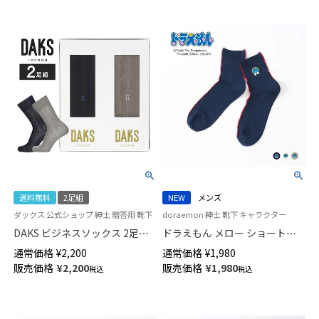
送料無料
2足組
NEW
メンズ
ダックス 公式ショップ 紳士 贈答用 靴下
doraemon 紳士 靴下 キャラクター
DAKS ビジネスソックス 2足組
ドラえもん メロー ショート丈
ギフトセット 綿100％ オールシ
カジュアル ソックス メンズ
通常価格
¥
2,200
通常価格
¥
1,980
ーズン用 クルー丈 メンズ 日本
02462204
販売価格
¥
2,200
販売価格
¥
1,980
税込
税込
製 包装済 02534007（DA-20）
giftset