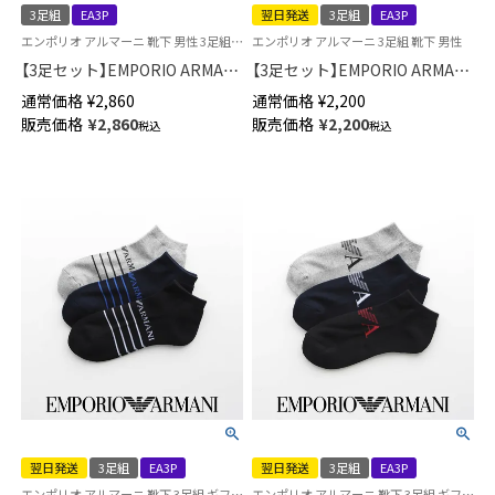
3足組
EA3P
翌日発送
3足組
EA3P
エンポリオ アルマーニ 靴下 男性 3足組 ギフト プレゼント
エンポリオ アルマーニ 3足組 靴下 男性
【3足セット】EMPORIO ARMANI
【3足セット】EMPORIO ARMANI
イーグル ショート丈 足底パイ
マンガベア スニーカー丈 足底
通常価格
¥
2,860
通常価格
¥
2,200
ル EA カジュアルソックス メン
パイル EA カジュアルソックス
販売価格
¥
2,860
販売価格
¥
2,200
税込
税込
ズ 92342719
メンズ 【365日最短翌日発送】
92342718
翌日発送
3足組
EA3P
翌日発送
3足組
EA3P
エンポリオ アルマーニ 靴下 3足組 ギフト プレゼント
エンポリオ アルマーニ 靴下 3足組 ギフト プレゼント