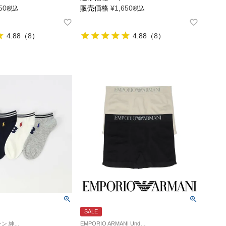
50
販売価格
¥
1,650
税込
税込
4.88
（
8
）
4.88
（
8
）
SALE
ポロ ラルフ ローレン 紳士 靴下 25FW
EMPORIO ARMANI Underwear 男性 メンズ 下着 パンツ ブランド 父の日ギフト 父の日プレゼント 2024