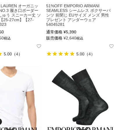
H LAUREN オーガニッ
51%OFF EMPORIO ARMANI
NO.3 履き口ボーダー
SEAMLESS シームレス ボクサーパ
ゅう スニーカー丈 ソ
ンツ 前閉じ EUサイズ メンズ 男性
25-27cm】【27-
プレゼント アンダーウェア
323
54045281
50
通常価格
¥
5,390
50
販売価格
¥
2,640
税込
税込
5.00
（
4
）
5.00
（
4
）