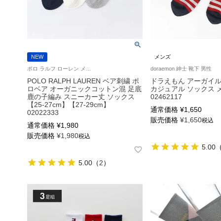
NEW
メンズ
ポロ ラルフ ローレン メンズ 紳士 靴下 26SS
doraemon 紳士 靴下 男性
POLO RALPH LAUREN ベア刺繍 ポ
ドラえもん アーガイル
ロベア オーガニックコットン混 足底
カジュアル ソックス 
鹿の子編み スニーカー丈 ソックス
02462117
【25-27cm】【27-29cm】
通常価格
¥
1,650
02022333
販売価格
¥
1,650
税込
通常価格
¥
1,980
販売価格
¥
1,980
税込
5.00
5.00
（
2
）