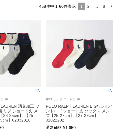
458
件中
1
-
60
件表示
1
2
…
8
ポロ ラルフ ローレン 紳士 靴下 旧02032110
ポロ ラルフ ローレン 紳士 靴下
H LAUREN 消臭加工 ワ
POLO RALPH LAUREN BIGワンポイ
 リブ ショート丈 メ
ントロゴ ショート丈 ソックス メン
3-25cm】 【25-
ズ【25-27cm】【27-29cm】
9cm】02032310
02022202
50
通常価格
¥
1,650