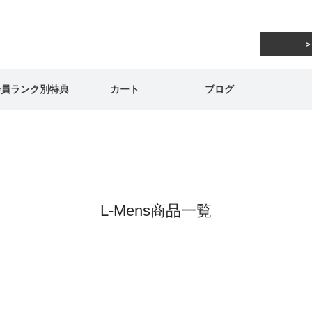
在庫なし商品
在庫なし商品を表示しない
商品番号/JANコード
会員ランク別特典
カート
ブログ
予約商品
予約商品のみを表示
並び順
新着順
登録順
価格が安
キーワードヒット順
L-Mens商品一覧
検索