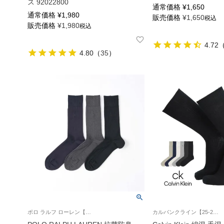
ス 92022800
通常価格
¥
1,650
通常価格
¥
1,980
販売価格
¥
1,650
税込
販売価格
¥
1,980
税込
4.72
4.80
（
35
）
ポロ ラルフ ローレン【23-25cm】【25-27cm】【27-29cm】 紳士 靴下 旧2042370
カルバンクライン【25-27cm】【27-29cm】紳士 靴下