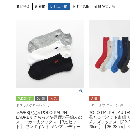
並び替え
新着順
レビュー順
おすすめ順
価格が安い順
WEB限定
3足組
人気
人気
ポロ ラルフローレン カノコ 夏におすすめ 靴下 男性 女性
ポロ ラルフ ローレン 紳士 靴下 旧02032401
≪WEB限定≫POLO RALPH
POLO RALPH LAUR
LAUREN さらっと快適鹿の子編みの
混 ワンポイント刺繍 
スニーカー丈ソックス 【3足セッ
メンズソックス 【22-2
ト】 ワンポイント メンズ レディー
26cm】【26-28cm】 0