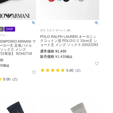
組
EA3P
ポロ ラルフ ローレン 紳士 靴下 2025SS
エンポリオ アルマーニ 3足組 靴下 男性
POLO RALPH LAUREN オーガニッ
クコットン混 POLOロゴ 15cm丈 シ
MPORIO ARMANI マ
ョート丈 メンズ ソックス 02022283
ーカー丈 足底パイル
ルソックス メンズ
通常価格
¥
1,430
日発送】 92342718
販売価格
¥
1,430
税込
00
00
税込
5.00
（
2
）
5.00
（
2
）