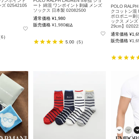
 毛混 ワンポイント
POLO RALPH LAUREN 5本指 ショ
 02542105
ート 綿混 ワンポイント刺繍 メンズ
POLO RALP
ソックス 日本製 02082500
クコットン混 
ポロポニー刺し
通常価格
¥
1,980
ックス メンズ【
販売価格
¥
1,980
税込
29cm】02022
通常価格
¥
1,6
（
6
）
販売価格
¥
1,6
5.00
（
5
）