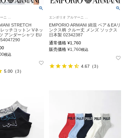
エンポリオ アルマーニ Loungewear 公式オンラインショップ
エンポリオ アルマーニ 紳士 靴下 公式ショップ
MANI STRETCH
EMPORIO ARMANI 綿混 ベア＆EAリ
ストレッチコットン Vネッ
ンクス柄 クルー丈 メンズ ソックス
ツ アンダーシャツ EU
日本製 02342387
4047290
通常価格
¥
1,760
00
販売価格
¥
1,760
税込
00
税込
4.67
（
3
）
5.00
（
3
）