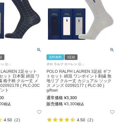
組
送料無料
3足組
ポロ ラルフ ローレン 公式ショップ 紳士 贈答用 靴下
ポロ ラルフ ローレン 公式ショップ 紳士 贈答用 靴下
H LAUREN 2足セット
POLO RALPH LAUREN 3足組 ギフ
セット 日本製 綿混 ワ
トセット 綿混 ワンポイント刺繍 無
 格子柄 クルー丈 メ
地リブ クルー丈 カジュアル ソック
092178 ( PLC-20C
ス メンズ 02092177 ( PLC-30 )
レゼント
giftset
00
通常価格
¥
3,300
00
販売価格
¥
3,300
税込
税込
4.50
（
2
）
4.50
（
2
）