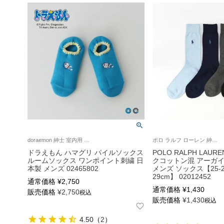
doraemon 紳士 室内用 靴下 ギフト プレゼント 無料ラッピング
ポロ ラルフ ローレン 紳士 靴下 2024FW
ドラえもん ハマグリ パイルソックス
POLO RALPH LAU
ルームソックス ワンポイント刺繍 日
クコットン混 アーガイ
本製 メンズ 02465802
メンズ ソックス【25-2
29cm】 02012452
通常価格
¥
2,750
通常価格
¥
1,430
販売価格
¥
2,750
税込
販売価格
¥
1,430
税込
4.50
（
2
）