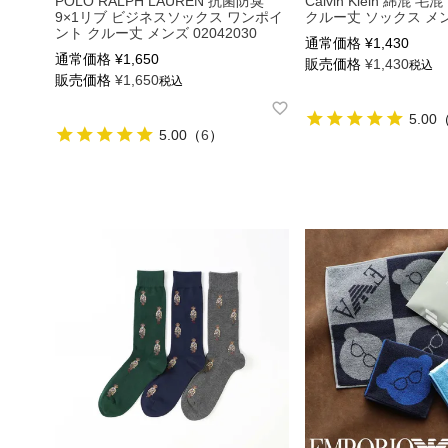
POLO RALPH LAUREN 抗菌防臭
Calvin Klein 綿混
9×1リブ ビジネスソックス ワンポイ
クルー丈 ソックス メンズ
ント クルー丈 メンズ 02042030
通常価格
¥
1,430
通常価格
¥
1,650
販売価格
¥
1,430
税込
販売価格
¥
1,650
税込
5.00
5.00
（
6
）