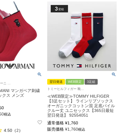
翌日発送
WEB限定
3足組
エンポリオ アルマーニ 紳士 靴下 新色
トミーヒルフィガー 靴下 3足組 ラインソックス メンズ レディース
ARMANI マンガベア刺繍
ックス メンズ
≪WEB限定≫TOMMY HILFIGER
【3足セット】 ラインリブソックス
オーガニックコットン混 足底パイル
50
クルー丈 ユニセックス【365日最短
50
税込
翌日発送】 92554051
通常価格
¥
1,760
販売価格
¥
1,760
税込
4.50
（
2
）