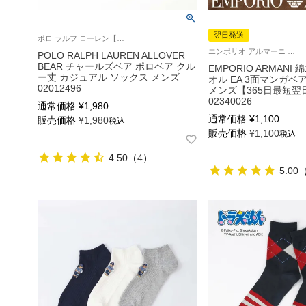
翌日発送
ポロ ラルフ ローレン【25-27cm】【27-29cm】大きいサイズ 紳士 靴下 25FW
エンポリオ アルマーニ チェック タオル ハンドタオル ハンカチ ブランド プレゼント 転勤 送別
POLO RALPH LAUREN ALLOVER
BEAR チャールズベア ポロベア クル
EMPORIO ARMANI 
ー丈 カジュアル ソックス メンズ
オル EA 3面マンガベ
02012496
メンズ【365日最短翌
02340026
通常価格
¥
1,980
通常価格
¥
1,100
販売価格
¥
1,980
税込
販売価格
¥
1,100
税込
4.50
（
4
）
5.00