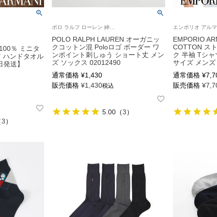
ポロ ラルフ ローレン 紳士 靴下 2025SS
POLO RALPH LAUREN オーガニッ
EMPORIO AR
クコットン混 Poloロゴ ボーダー ワ
COTTON 
綿100％ ミニタ
ンポイント刺しゅう ショート丈 メン
ク 半袖 Tシャ
ア ハンドタオル
ズ ソックス 02012490
サイズ メンズ 5
日発送】
通常価格
¥
1,430
通常価格
¥
7,7
販売価格
¥
1,430
販売価格
¥
7,7
税込
5.00
（
3
）
（
3
）