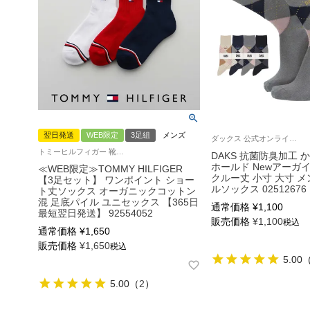
翌日発送
WEB限定
3足組
メンズ
ダックス 公式オンラインショップ メンズ ソックス 靴下
トミーヒルフィガー 靴下 3足組 メンズ レディース
DAKS 抗菌防臭加工
ホールド Newアーガ
≪WEB限定≫TOMMY HILFIGER
クルー丈 小寸 大寸 メ
【3足セット】 ワンポイント ショー
ルソックス 02512676
ト丈ソックス オーガニックコットン
混 足底パイル ユニセックス 【365日
通常価格
¥
1,100
最短翌日発送】 92554052
販売価格
¥
1,100
税込
通常価格
¥
1,650
販売価格
¥
1,650
税込
5.00
5.00
（
2
）