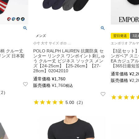
メンズ
翌日発送
3足
小寸 大寸 サイズ ポロ ラルフ ローレン 25FW
柄 クルー丈
POLO RALPH LAUREN 抗菌防臭 セ
【3足セット】E
メンズ 日本製
ンター リンクス ワンポイント刺しゅ
ンガベア スニ
う クルー丈 ビジネス ソックス メン
EA カジュア
ズ【24-25cm】【25-26cm】【27-
【365日最短翌
28cm】02042010
通常価格
¥
2,2
通常価格
¥
1,760
販売価格
¥
2,2
販売価格
¥
1,760
税込
（
2
）
5.00
（
2
）