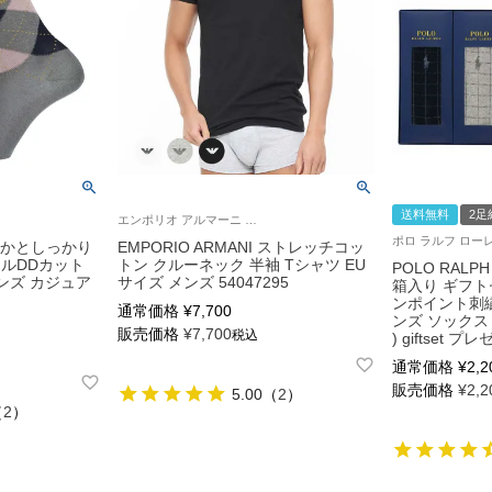
送料無料
2足
エンポリオ アルマーニ Loungewear アンダーシャツ 公式オンラインショップ
 かかとしっかり
EMPORIO ARMANI ストレッチコッ
イルDDカット
トン クルーネック 半袖 Tシャツ EU
POLO RALP
ンズ カジュア
サイズ メンズ 54047295
箱入り ギフト
ンポイント刺繍
通常価格
¥
7,700
ンズ ソックス 02
販売価格
¥
7,700
税込
) giftset プ
通常価格
¥
2,2
販売価格
¥
2,2
5.00
（
2
）
（
2
）