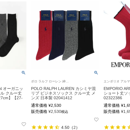
ポロ ラルフ ローレン 紳士 靴下
REN オーガニッ
POLO RALPH LAUREN カシミヤ混
EMPORIO 
ル クルー丈
リブ ビジネスソックス クルー丈 メ
ショート丈ソ
7cm】【27-
ンズ 日本製 02041412
02322386
通常価格
¥
2,530
通常価格
¥
1,6
販売価格
¥
2,530
販売価格
¥
1,6
税込
4.50
（
2
）