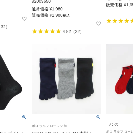
92009650
販売価格
¥
1,6
通常価格
¥
1,980
販売価格
¥
1,980
税込
（
32
）
4.82
（
22
）
メンズ
ポロ ラルフ ローレン 紳士 靴下 旧02082578 02082580