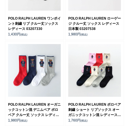
POLO RALPH LAUREN ワンポイ
POLO RALPH LAUREN ローゲー
ント刺繍 リブ クルー丈ソックス
ジ クルー丈 ソックス レディース
レディース 03207330
日本製 03207538
1,430
円
1,980
円
(税込)
(税込)
POLO RALPH LAUREN オーガニ
POLO RALPH LAUREN ポロベア
ックコットン混 デニムベア ポロ
刺繍 ショート リブソックス オー
ベア クルー丈 ソックス レディー
ガニックコットン混 レディース
ス 03207241
03207311
1,980
円
1,760
円
(税込)
(税込)