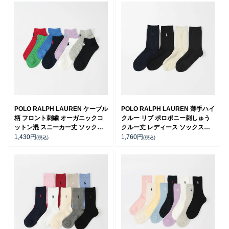
POLO RALPH LAUREN ケーブル
POLO RALPH LAUREN 薄手ハイ
柄 フロント刺繍 オーガニックコ
クルー リブ ポロポニー刺しゅう
ットン混 スニーカー丈 ソックス
クルー丈 レディース ソックス
レディース 03207868
03207206
1,430
円
1,760
円
(税込)
(税込)