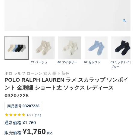
21.ベージュ
40.アイボリー
62.セレスト
69ミッドナイト
ブルー
ポロ ラルフ ローレン 婦人 靴下 新色
POLO RALPH LAUREN ラメ スカラップ ワンポイ
ント 金刺繍 ショート丈 ソックス レディース
03207228
商品番号
03207228
4.91
（
11
）
通常価格
¥
1,760
¥
1,760
販売価格
税込