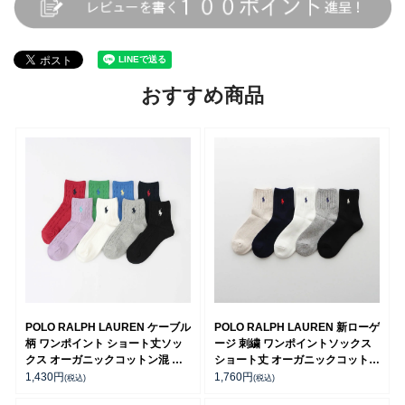
おすすめ商品
POLO RALPH LAUREN ケーブル
POLO RALPH LAUREN 新ローゲ
柄 ワンポイント ショート丈ソッ
ージ 刺繍 ワンポイントソックス
クス オーガニックコットン混 レ
ショート丈 オーガニックコットン
ディース 03207386
混 レディース 03207210
1,430
円
1,760
円
(税込)
(税込)