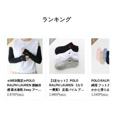
ランキング
≪WEB限定≫POLO
【3足セット】 POLO
POLO RALPH 
RALPH LAUREN 接触冷
RALPH LAUREN 《カラ
綿混 フットカバ
感 吸水速乾 2way アーム
ー豊富》 足底パイル アー
かかと滑り止め
カバー ＆ レッグウォーマ
チサポート ワンポイント
ーソックス レ
2,970
円
1,980
円
1,540
円
(税込)
(税込)
(税込)
ー レディース 93228550
刺繍 スニーカー丈 ソック
03207940
ス レディース 93246602