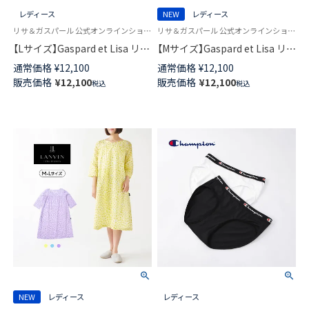
レディース
NEW
レディース
リサ＆ガスパール 公式オンラインショップ 婦人 パジャマ
リサ＆ガスパール 公式オンラインショップ 婦人 パジャマ
【Lサイズ】Gaspard et Lisa リサ
【Mサイズ】Gaspard et Lisa リサ
とガスパール 軽くて柔らかい
とガスパール 軽くて柔らかい
通常価格
¥
12,100
通常価格
¥
12,100
薄手 パジャマ 前開き 5分袖 7分
薄手 パジャマ 前開き 5分袖 7分
販売価格
¥
12,100
販売価格
¥
12,100
税込
税込
丈パンツ 2人のサマープラン柄
丈パンツ 2人のサマープラン柄
レディース 73835043
レディース 73835042
NEW
レディース
レディース