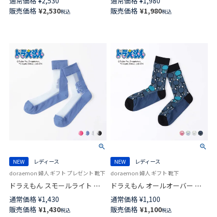
通常価格
¥
2,530
通常価格
¥
1,980
ンズ 95451001
日本製 03297126
販売価格
¥
2,530
販売価格
¥
1,980
税込
税込
NEW
レディース
NEW
レディース
doraemon 婦人 ギフト プレゼント 靴下
doraemon 婦人 ギフト 靴下
ドラえもん スモールライト シ
ドラえもん オールオーバー ク
アー クルー丈 カジュアル ソッ
ルー丈 カジュアル ソックス レ
通常価格
¥
1,430
通常価格
¥
1,100
クス レディース 日本製
ディース 03297124
販売価格
¥
1,430
販売価格
¥
1,100
税込
税込
03297125