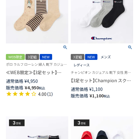
WEB限定
3足組
NEW
3足組
NEW
メンズ
ポロ ラルフ ローレン 婦人 靴下 カジュアル 26SS
レディース
≪WEB限定≫【3足セット】
チャンピオン カジュアル 靴下 女性 男性 ユニセックス
POLO RALPH LAUREN PRE
【3足セット】Champion スクリ
通常価格
¥
4,950
SPRING BEAR ＆ WAFFLE
プトロゴ 消臭糸使用 足底パイ
販売価格
¥
4,950
税込
通常価格
¥
1,100
STRIPE ＆ Polo LOGO クルー丈
ル アーチサポート ショート丈
4.00
（
1
）
販売価格
¥
1,100
ソックス レディース 93246302
税込
ソックス メンズ レディース
92897503