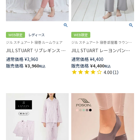
WEB限定
レディース
WEB限定
ジル スチュアート 寝巻 ルームウェア
ジル スチュアート 寝巻 部屋着 ラウンジウェア
JILL STUART リブレギンス ル
JILL STUART レーヨンパンツ
ームウェア レディース
ロングワイドパンツ ルームウェ
通常価格
¥
3,960
通常価格
¥
4,400
93140003
ア レディース 93140002
販売価格
¥
3,960
販売価格
¥
4,400
税込
税込
4.00
（
1
）