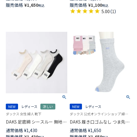
耐久性抜群！ショート丈 ライン
滑り止め付き レディース
販売価格
¥
1,650
販売価格
¥
1,100
税込
税込
ソックス カジュアル レディー
03367465
5.00
（
1
）
ス メンズ 【365日最短翌日発送】
92572503
NEW
レディース
涼しい
NEW
レディース
ダックス 女性 婦人 靴下
ダックス 公式オンラインショップ 婦人 靴下
DAKS 足底綿 シースルー 無地
DAKS 履き口ゴムなし つま先切
スニーカー丈 日本製 ソックス
替5本指 クルー丈 レディース ソ
通常価格
¥
1,430
通常価格
¥
1,650
レディース 03367412
ックス 靴下 女性 プレゼント ギ
販売価格
¥
1,430
販売価格
¥
1,650