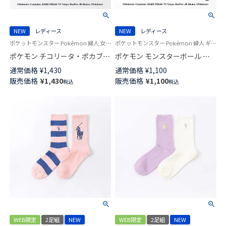
NEW
レディース
NEW
レディース
ポケットモンスター Pokémon 婦人 女性 ギフト
ポケットモンスター Pokémon 婦人 ギフト プレゼント 無料ラッピング
ポケモン チコリータ・ポカブ・
ポケモン モンスターボール ワ
ワニノコ プリント クルー丈 カ
ンポイント ショート丈 カジュ
通常価格
¥
1,430
通常価格
¥
1,100
ジュアル ソックス レディース
アル ソックス レディース
販売価格
¥
1,430
販売価格
¥
1,100
税込
税込
03307021
03307014
WEB限定
2足組
NEW
WEB限定
2足組
NEW