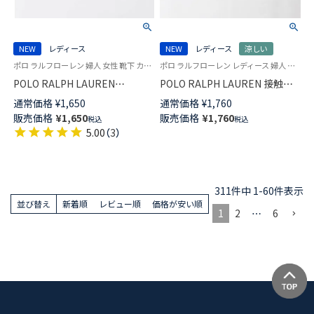
NEW
レディース
NEW
レディース
涼しい
ポロ ラルフローレン 婦人 女性 靴下 カジュアル 26SS
ポロ ラルフローレン レディース 婦人 女性 靴下 カジュアル 2026SS
POLO RALPH LAUREN
POLO RALPH LAUREN 接触冷
VARSITY POLO クルー丈 ソック
感 アイレット クルー丈 ソック
通常価格
¥
1,650
通常価格
¥
1,760
ス 03207253
ス 03207244
販売価格
¥
1,650
販売価格
¥
1,760
税込
税込
5.00
（
3
）
311
件中
1
-
60
件表示
並び替え
新着順
レビュー順
価格が安い順
1
2
…
6