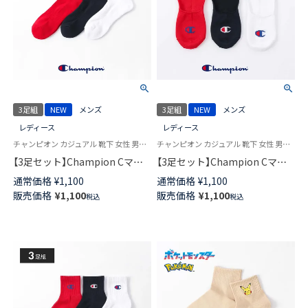
3足組
NEW
メンズ
3足組
NEW
メンズ
レディース
レディース
チャンピオン カジュアル 靴下 女性 男性 ブランド ユニセックス
チャンピオン カジュアル 靴下 女性 男性 ユニセックス
【3足セット】Champion Cマー
【3足セット】Champion Cマー
クロゴ 消臭糸使用 足底パイル
クロゴ 消臭糸使用 かかと滑り
通常価格
¥
1,100
通常価格
¥
1,100
アーチサポート スニーカー丈
止め付き フットカバー カバー
販売価格
¥
1,100
販売価格
¥
1,100
税込
税込
ソックス メンズ レディース
ソックス 深履き メンズ レディ
92897501
ース 92897502