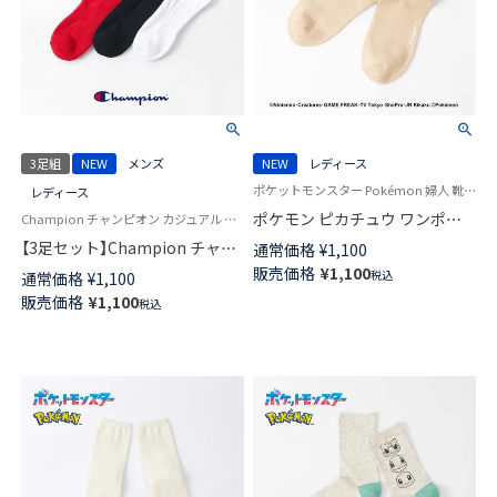
3足組
NEW
メンズ
NEW
レディース
ポケットモンスター Pokémon 婦人 靴下 無料ラッピング
レディース
ポケモン ピカチュウ ワンポイ
Champion チャンピオン カジュアル 女性 男性 靴下
ント ショート丈 カジュアル ソ
【3足セット】Champion チャン
通常価格
¥
1,100
ックス レディース 03307015
ピオン Cマークロゴ 消臭糸使用
販売価格
¥
1,100
税込
通常価格
¥
1,100
足底パイル アーチサポート シ
販売価格
¥
1,100
税込
ョート丈 ソックス メンズ レデ
ィース 92897500