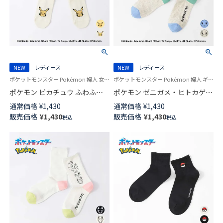
NEW
レディース
NEW
レディース
ポケットモンスター Pokémon 婦人 女性 ギフト プレゼント
ポケットモンスター Pokémon 婦人 ギフト プレゼント 無料ラッピング
ポケモン ピカチュウ ふわふわ
ポケモン ゼニガメ・ヒトカゲ・
フェイス クルー丈 カジュアル
フシギダネ プリント クルー丈
通常価格
¥
1,430
通常価格
¥
1,430
ソックス レディース 日本製
カジュアル ソックス レディー
販売価格
¥
1,430
販売価格
¥
1,430
税込
税込
03307023
ス 03307022