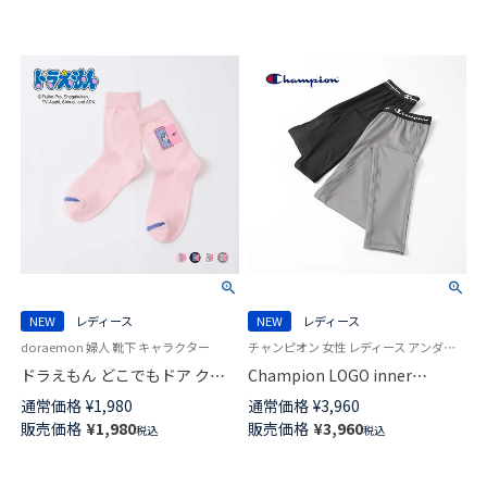
NEW
レディース
NEW
レディース
doraemon 婦人 靴下 キャラクター
チャンピオン 女性 レディース アンダーウェア ブランド
ドラえもん どこでもドア クル
Champion LOGO inner
ー丈 カジュアル ソックス レデ
leggings 抗菌防臭 吸水速乾 レ
通常価格
¥
1,980
通常価格
¥
3,960
ィース 03297123
ギンス ウィメンズ 95451005
販売価格
¥
1,980
販売価格
¥
3,960
税込
税込