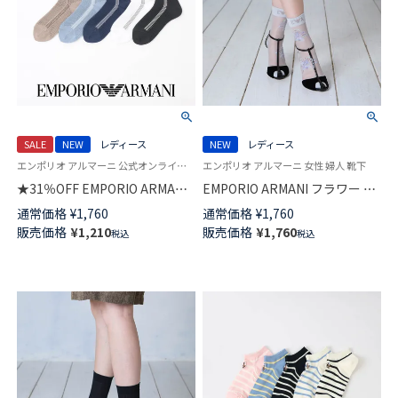
SALE
NEW
レディース
NEW
レディース
エンポリオ アルマーニ 公式オンラインショップ 婦人 靴下
エンポリオ アルマーニ 女性 婦人 靴下
★31％OFF EMPORIO ARMANI
EMPORIO ARMANI フラワー シ
アイレット ストライプ クルー
アー クルー丈 ソックス レディ
通常価格
¥
1,760
通常価格
¥
1,760
丈 ソックス レディース 日本製
ース 日本製 03447101
販売価格
¥
1,210
販売価格
¥
1,760
税込
税込
03447102