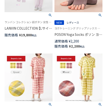
ランバン コレクション 前ボタン 女性 婦人 部屋着
NEW
レディース
LANVIN COLLECTION 【Lサイ
ヨガトレーニング グリップソックス 女性 プレゼント ギフト
ズ】綿100％ ふんわり柔らかい
POSON Yoga Socks ポソン ヨガ
販売価格
¥
19,800
税込
先染め2重ガーゼ レジュールス
ソックス つま先なし フットカ
通常価格
¥
2,200
トライプ柄 パジャマ 長袖 長丈
バー カバーソックス レディー
販売価格
¥
2,200
パンツ レディース 73044013
税込
ス 90301034