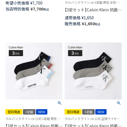
ン)100％ 長め丈ベスト ジレ 無
希望小売価格
¥
7,700
カルバンクライン ck 3足組 男性 女性 靴下 ユニセックス
地 レディース 73286072
当店特別価格
¥
7,700
【3足セット】Calvin Klein 抗菌防
税込
臭 甲メッシュ バックロゴ ショ
通常価格
¥
1,650
ート丈 ソックス カジュアル レ
販売価格
¥
1,650
税込
ディース メンズ 【365日最短翌
日発送】 92572508
翌日発送
3足組
NEW
翌日発送
3足組
NEW
カルバンクライン ck 公式 3足組 男性 女性 靴下
カルバンクライン ck 公式 正規ライセンス品 3足セット 男性 女性 靴下
【3足セット】Calvin Klein 抗菌防
【3足セット】Calvin Klein 抗菌防