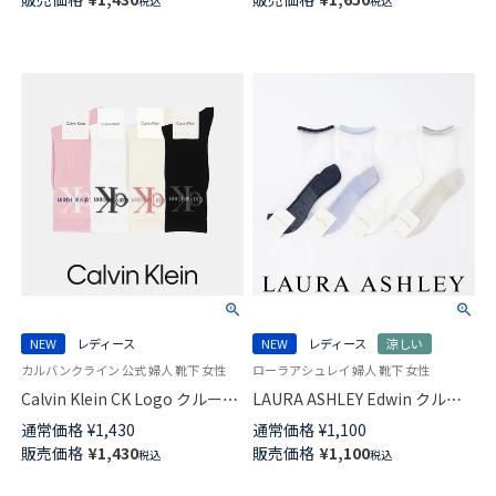
税込
税込
フト 無料ラッピング 03367085
NEW
レディース
NEW
レディース
涼しい
カルバンクライン 公式 婦人 靴下 女性
ローラアシュレイ 婦人 靴下 女性
Calvin Klein CK Logo クルー丈
LAURA ASHLEY Edwin クルー
ソックス レディース 03267012
丈 ソックス レディース
通常価格
¥
1,430
通常価格
¥
1,100
03357418
販売価格
¥
1,430
販売価格
¥
1,100
税込
税込