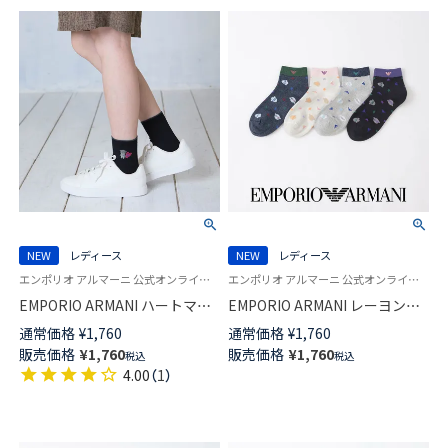
NEW
レディース
NEW
レディース
エンポリオ アルマーニ 公式オンラインショップ 婦人 靴下 女性
エンポリオ アルマーニ 公式オンラインショップ 婦人 靴下 女性 ２６SS
EMPORIO ARMANI ハートマン
EMPORIO ARMANI レーヨンシ
ガベア ショート丈 ソックス レ
ルク混 マンガベア ショート丈
通常価格
¥
1,760
通常価格
¥
1,760
ディース 日本製 03447206
ソックス レディース 日本製
販売価格
¥
1,760
販売価格
¥
1,760
税込
税込
03447205
4.00
（
1
）