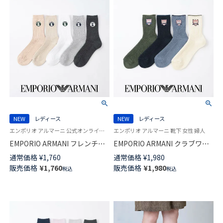
NEW
レディース
NEW
レディース
エンポリオ アルマーニ 公式オンラインショップ 婦人 靴下 女性
エンポリオ アルマーニ 靴下 女性 婦人
EMPORIO ARMANI フレンチブ
EMPORIO ARMANI クラブワッ
ルドッグ リブ クルー丈 ソック
ペン クルー丈 ソックス レディ
通常価格
¥
1,760
通常価格
¥
1,980
ス レディース 日本製 03447107
ース 日本製 03447106
販売価格
¥
1,760
販売価格
¥
1,980
税込
税込