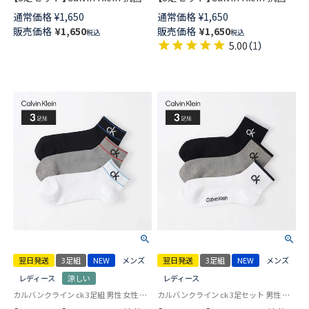
臭 フロントロゴ ショート丈 ソ
臭 足底パイル クッション性＋
通常価格
¥
1,650
通常価格
¥
1,650
ックス カジュアル レディース
耐久性抜群！ビッグロゴ ショー
販売価格
¥
1,650
販売価格
¥
1,650
税込
税込
メンズ 【365日最短翌日発送】
ト丈 ソックス カジュアル レデ
5.00
（
1
）
92572507
ィース メンズ 【365日最短翌日
発送】 92572506
翌日発送
3足組
NEW
メンズ
翌日発送
3足組
NEW
メンズ
レディース
涼しい
レディース
カルバンクライン ck 3足組 男性 女性 靴下
カルバンクライン ck 3足セット 男性 女性 靴下