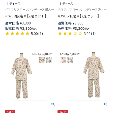
レディース
レディース
ポロ ラルフ ローレン レディース 婦人 靴下 カジュアル 26SS
ポロ ラルフ ローレン レディース 婦人 靴下 カジュアル 26SS
≪WEB限定≫【2足セット】
≪WEB限定≫【2足セット】
POLO RALPH LAUREN オーガ
POLO RALPH LAUREN
通常価格
¥
3,300
通常価格
¥
3,300
ニックコットン混 CABLE
COLLAR PLAIN ＆ RIB クルー丈
販売価格
¥
3,300
販売価格
¥
3,300
税込
税込
STRIPE ＆ BIG POLO PLAYER
ソックス レディース 93246300
5.00
（
1
）
3.00
（
1
）
クルー丈 ソックス レディース
93246301
SALE
SALE