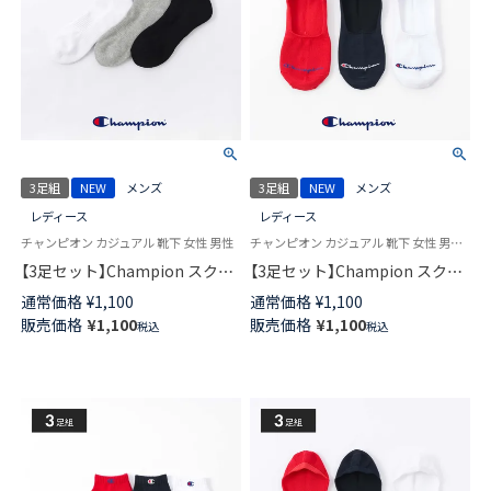
3足組
NEW
メンズ
3足組
NEW
メンズ
レディース
レディース
チャンピオン カジュアル 靴下 女性 男性
チャンピオン カジュアル 靴下 女性 男性 ユニセックス
【3足セット】Champion スクリ
【3足セット】Champion スクリ
プトロゴ 消臭糸使用 足底パイ
プトロゴ 消臭糸使用 かかと滑
通常価格
¥
1,100
通常価格
¥
1,100
ル アーチサポート スニーカー
り止め付き フットカバー カバ
販売価格
¥
1,100
販売価格
¥
1,100
税込
税込
丈 ソックス メンズ レディース
ーソックス 深履き メンズ レデ
92897504
ィース 92897505