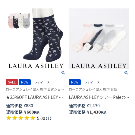
SALE
NEW
レディース
NEW
レディース
ローラアシュレイ 婦人 靴下 公式ショップ
ローラアシュレイ 婦人 靴下 女性
★25％OFF LAURA ASHLEY レ
LAURA ASHLEY シアー Paletto
ーヨン シルク混 ランスウィッ
スニーカー丈 ソックス レディ
通常価格
¥
880
通常価格
¥
1,430
ク クルー丈 ソックス レディー
ース 日本製 03357397
販売価格
¥
660
販売価格
¥
1,430
税込
税込
ス 03357413
5.00
（
1
）