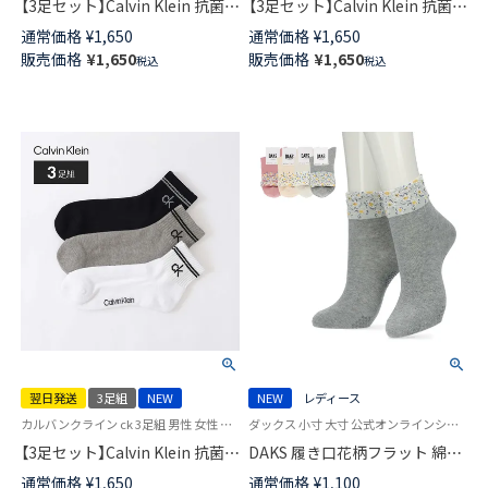
【3足セット】Calvin Klein 抗菌防
【3足セット】Calvin Klein 抗菌防
臭 甲&足底メッシュ 通気性がよ
臭 甲メッシュ ワンポイント シ
通常価格
¥
1,650
通常価格
¥
1,650
くムレを軽減 ワンポイント ス
ョート丈 ソックス カジュアル
販売価格
¥
1,650
販売価格
¥
1,650
税込
税込
ニーカー丈 ソックス カジュア
レディース メンズ 【365日最短
ル レディース メンズ 【365日最
翌日発送】92572504
短翌日発送】 92572505
翌日発送
3足組
NEW
NEW
レディース
カルバンクライン ck 3足組 男性 女性 靴下 ユニセックス
ダックス 小寸 大寸 公式オンラインショップ 婦人靴下 女性
【3足セット】Calvin Klein 抗菌防
DAKS 履き口花柄フラット 綿混
臭 足底パイル クッション性＋
クルー丈 ソックス 日本製 足底
通常価格
¥
1,650
通常価格
¥
1,100