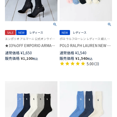
SALE
NEW
レディース
NEW
レディース
エンポリオ アルマーニ 公式オンラインショップ 婦人 靴下
ポロ ラルフローレン レディース 婦人 女性 靴下 カジュアル 2026SS
★33％OFF EMPORIO ARMANI
POLO RALPH LAUREN NEW ST.
ラメ リブ クルー丈 ソックス レ
JAMES ボーダースニーカー丈
通常価格
¥
1,650
通常価格
¥
1,540
ディース 日本製 03447100
ソックス 03207830
販売価格
¥
1,100
販売価格
¥
1,540
税込
税込
5.00
（
3
）