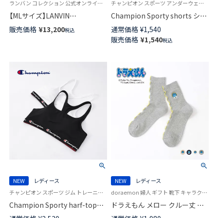
ランバン コレクション 公式オンラインショップ 婦人 パジャマ
チャンピオン スポーツ アンダーウェア ブランド
【MLサイズ】LANVIN
Champion Sporty shorts ショ
COLLECTION 軽くて涼しいパ
ーツ ウィメンズ チャンピオン
販売価格
¥
13,200
通常価格
¥
1,540
税込
ジャマ 綿100％ 通気性の良いリ
95451002
販売価格
¥
1,540
税込
ップル加工 7分袖 ワンピース ロ
ゼット柄 レディース 73045110
NEW
レディース
NEW
レディース
チャンピオン スポーツ ジム トレーニングウェア 女性 アンダーウェア ブランド
doraemon 婦人 ギフト 靴下 キャラクター
Champion Sporty harf-top
ドラえもん メロー クルー丈 カ
brassiere スポーツブラ ウィメ
ジュアル ソックス レディース