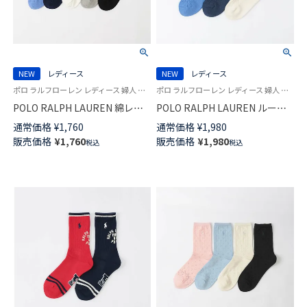
NEW
レディース
NEW
レディース
ポロ ラルフローレン レディース 婦人 女性 靴下 カジュアル 2026SS
ポロ ラルフローレン レディース 婦人 女性 靴下 カジュアル 26SS
POLO RALPH LAUREN 綿レー
POLO RALPH LAUREN ルーズ
ヨンシルク混 ケーブル エレベ
ケーブル クルー丈 ソックス
通常価格
¥
1,760
通常価格
¥
1,980
イテッド クルー丈 ソックス
03207257
販売価格
¥
1,760
販売価格
¥
1,980
税込
税込
03207265