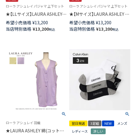
ローラ アシュレイ パジャマ 上下セット
ローラ アシュレイ パジャマ 上下セット
★【LLサイズ】LAURA ASHLEY
★【Mサイズ】LAURA ASHLEY 綿
綿(コットン)100％ ダブルガー
(コットン)100％ ダブルガーゼ
希望小売価格
¥
13,200
希望小売価格
¥
13,200
ゼ パジャマ 前ボタン ラドホー
パジャマ 前ボタン 8分袖 長丈パ
当店特別価格
¥
13,200
当店特別価格
¥
13,200
税込
税込
ルフルーツ柄 8分袖 長丈パンツ
ンツ ラドホールフルーツ柄 レ
レディース 73286094
ディース 73286092
ローラ アシュレイ 羽織
翌日発送
3足組
NEW
メンズ
★LAURA ASHLEY 綿(コット
レディース
涼しい