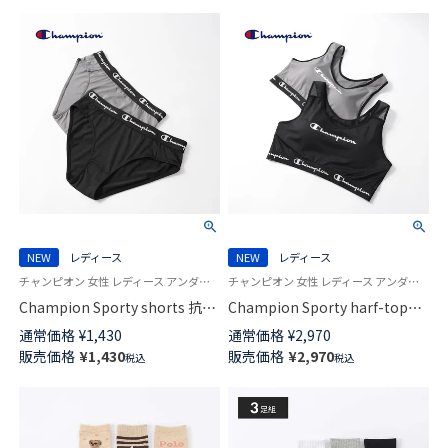
NEW
レディース
NEW
レディース
チャンピオン 女性 レディース アンダーウェア ブランド
チャンピオン 女性 レディース アンダーウェア ブランド
Champion Sporty shorts 抗菌
Champion Sporty harf-top
防臭 吸水速乾 ショーツ ウィメ
brassiere 抗菌防臭 吸水速乾 ス
通常価格
¥
1,430
通常価格
¥
2,970
ンズ 95451004
ポーツブラ ウィメンズ
販売価格
¥
1,430
販売価格
¥
2,970
税込
税込
95451003