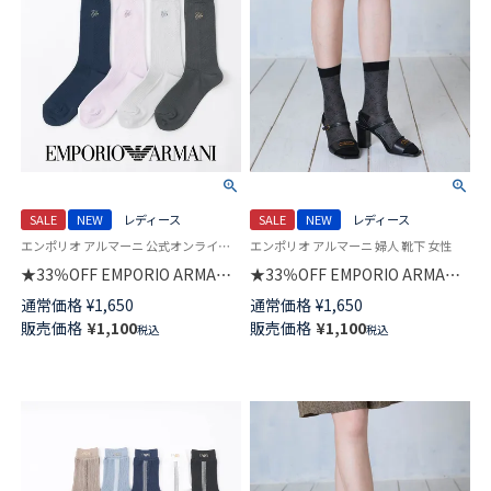
SALE
NEW
レディース
SALE
NEW
レディース
エンポリオ アルマーニ 公式オンラインショップ 婦人靴下 女性
エンポリオ アルマーニ 婦人 靴下 女性
★33％OFF EMPORIO ARMANI
★33％OFF EMPORIO ARMANI
EAストーン刺しゅう クルー丈
イーグル ジャガード クルー丈
通常価格
¥
1,650
通常価格
¥
1,650
ソックス レディース 日本製
ソックス レディース 日本製
販売価格
¥
1,100
販売価格
¥
1,100
税込
税込
03447105
03447103