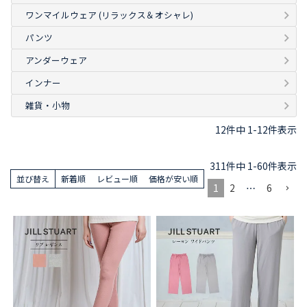
ワンマイルウェア (リラックス＆オシャレ)
パンツ
アンダーウェア
インナー
雑貨・小物
12
件中
1
-
12
件表示
311
件中
1
-
60
件表示
並び替え
新着順
レビュー順
価格が安い順
1
2
…
6