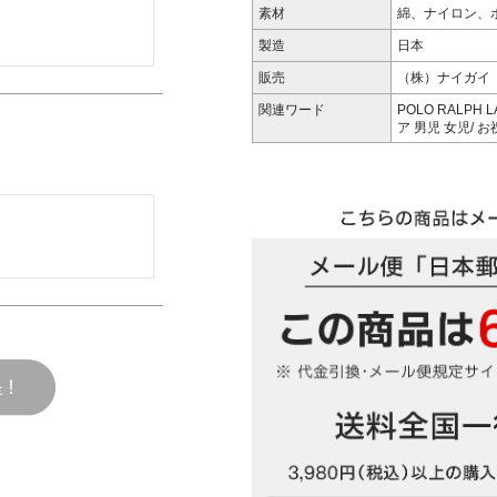
素材
綿、ナイロン、
製造
日本
販売
（株）ナイガイ
関連ワード
POLO RALPH
ア 男児 女児/ 