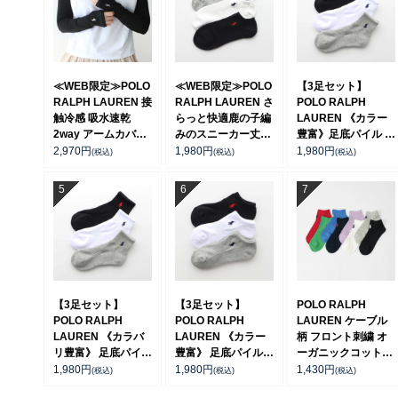
≪WEB限定≫POLO
≪WEB限定≫POLO
【3足セット】
RALPH LAUREN 接
RALPH LAUREN さ
POLO RALPH
触冷感 吸水速乾
らっと快適鹿の子編
LAUREN 《カラー
2way アームカバー
みのスニーカー丈ソ
豊富》足底パイル ワ
＆ レッグウォーマー
ックス 【3足セッ
ンポイントソックス
2,970
円
1,980
円
1,980
円
(税込)
(税込)
(税込)
レディース
ト】 ワンポイント
ショート丈 アーチサ
93228550
メンズ レディース
ポート メンズ
92022800
92009604
【3足セット】
【3足セット】
POLO RALPH
POLO RALPH
POLO RALPH
LAUREN ケーブル
LAUREN 《カラバ
LAUREN 《カラー
柄 フロント刺繍 オ
リ豊富》 足底パイル
豊富》 足底パイル
ーガニックコットン
アーチサポート ワン
アーチサポート ワン
混 スニーカー丈 ソ
1,980
円
1,980
円
1,430
円
(税込)
(税込)
(税込)
ポイント刺繍 ショー
ポイント刺繍 スニー
ックス レディース