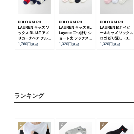
POLO RALPH
POLO RALPH
POLO RALPH
LAUREN キッズ ソ
LAUREN キッズ RL
LAUREN I&T ベビ
ックス RL I&T アメ
Layette 二つ折り シ
ー＆キッズ ソックス
リカーナベア クルー
ョート丈 ソックス
ロゴ 折り返し（3つ
丈 04835745
04885465
折り） ショート丈
1,760
円
1,320
円
1,320
円
(税込)
(税込)
(税込)
ソックス 04835565
ランキング