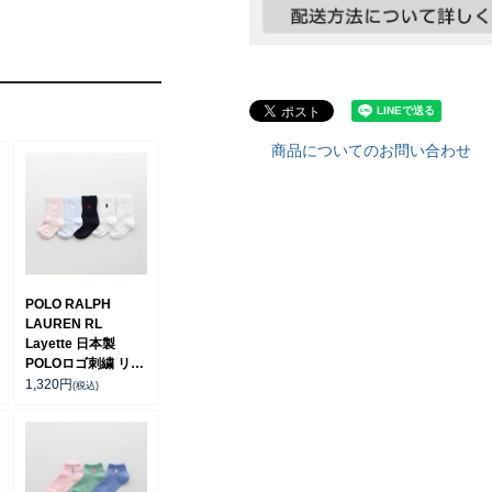
商品についてのお問い合わせ
POLO RALPH
LAUREN RL
Layette 日本製
POLOロゴ刺繍 リブ
クルー丈 ソックス
1,320
円
(税込)
キッズ 04885506