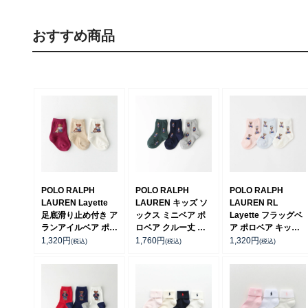
おすすめ商品
POLO RALPH
POLO RALPH
POLO RALPH
LAUREN Layette
LAUREN キッズ ソ
LAUREN RL
足底滑り止め付き ア
ックス ミニベア ポ
Layette フラッグベ
ランアイルベア ポロ
ロベア クルー丈 日
ア ポロベア キッズ
ベア ベビーソックス
本製 04835200
ソックス 04883176
1,320
円
1,760
円
1,320
円
(税込)
(税込)
(税込)
04883175