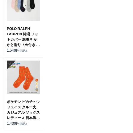
POLO RALPH
LAUREN 綿混 フッ
トカバー 深履き か
かと滑り止め付き カ
バーソックス レディ
1,540
円
(税込)
ース 03207940
ポケモン ピカチュウ
フェイス クルー丈
カジュアル ソックス
レディース 日本製
03307006
1,430
円
(税込)