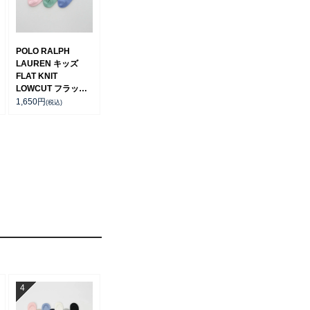
POLO RALPH
LAUREN キッズ
FLAT KNIT
LOWCUT フラット
ニット スニーカー丈
1,650
円
(税込)
ソックス 日本製
04803725