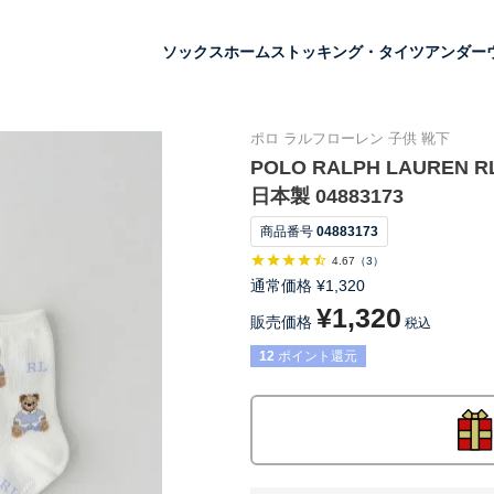
ソックス
ホーム
ストッキング・タイツ
アンダー
ポロ ラルフローレン 子供 靴下
POLO RALPH LAUREN 
日本製 04883173
商品番号
04883173
4.67
（
3
）
通常価格
¥
1,320
¥
1,320
販売価格
税込
12
ポイント還元