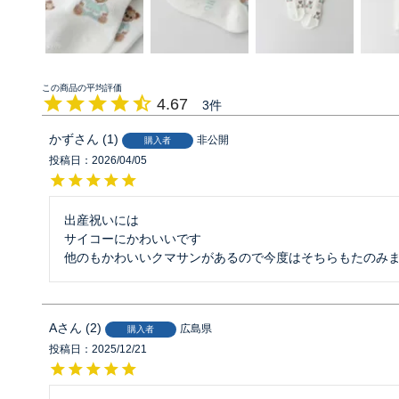
4.67
3
かず
1
非公開
購入者
投稿日
2026/04/05
出産祝いには

サイコーにかわいいです

他のもかわいいクマサンがあるので今度はそちらもたのみ
A
2
広島県
購入者
投稿日
2025/12/21