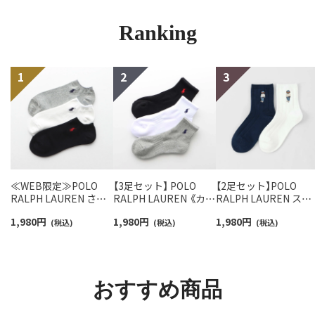
Ranking
≪WEB限定≫POLO
【3足セット】 POLO
【2足セット】POLO
RALPH LAUREN さら
RALPH LAUREN 《カラ
RALPH LAUREN スタ
っと快適鹿の子編みの
ー豊富》足底パイル ワ
ジオバイザシーベア 
1,980
円
1,980
円
1,980
円
スニーカー丈ソックス
(税込)
ンポイントソックス シ
(税込)
ロベア オーガニック
(税込)
【3足セット】 ワンポイ
ョート丈 アーチサポー
ットン混 ショート丈 
ント メンズ レディース
ト メンズ 92009604
ックス メンズ レディ
92022800
ス 92009650
おすすめ商品