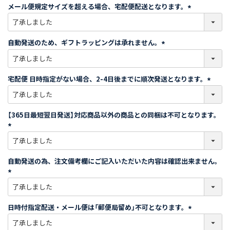
須
メール便規定サイズを超える場合、宅配便配送となります。
)
(
必
須
自動発送のため、ギフトラッピングは承れません。
)
(
必
須
宅配便 日時指定がない場合、2-4日後までに順次発送となります。
)
(
必
須
【365日最短翌日発送】対応商品以外の商品との同梱は不可となります。
)
(
必
須
自動発送の為、注文備考欄にご記入いただいた内容は確認出来ません。
)
(
必
須
日時付指定配送・メール便は「郵便局留め」不可となります。
)
(
必