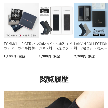
TOMMY HILFIGER ハン
Calvin Klein 箱入り ビ
LANVIN COLLECTION
カチ アーガイル柄 綿
ジネス靴下 2足セット
靴下2足セット 箱入り
100％ メンズ 【365日最
リブ編み 抗菌防臭 オー
ギフト リブ編み クル
1,100
円
1,980
円
2,200
円
短翌日発送】 02582162
(税込)
ルシーズン用 クルー丈
(税込)
丈 ビジネス カジュア
(税込)
メンズ【365日最短翌日
ソックス メンズ【365
発送】 92592022-
最短翌日発送】 【送料
n（CK-20ec）giftset
料】 02492065（LVC-
20）giftset
閲覧履歴