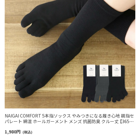
NAIGAI COMFORT 5本指ソックス やみつきになる履き心地 親指セ
パレート 綿混 ホールガーメント メンズ 抗菌防臭 クルー丈 【365日
最短翌日発送】 02302518
1,980
円
(税込)