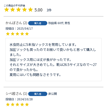
5.00
3
かんぼ
2
秋田県
60代
男性
購入者
投稿日
2025/04/17
水虫防止に5本指ソックスを常用しています。

加圧ソックも買ったのでお揃いで良いかもと思って購入し
ました。

加圧ソックス用には丈が長がかったです。

それとサイズが大きめでした。靴は26.5サイズなので～27
ので良かったかも。

夏用にはいても問題なさそうです。
シベ超
1
非公開
購入者
投稿日
2024/10/28