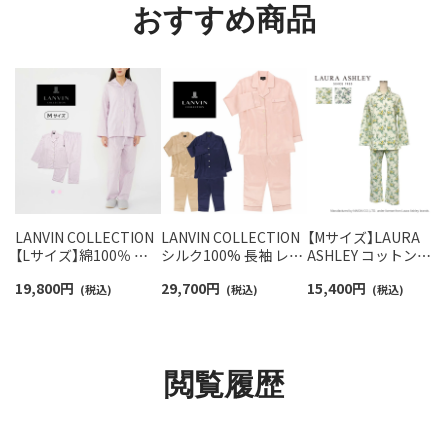
おすすめ商品
LANVIN COLLECTION
LANVIN COLLECTION
【Mサイズ】LAURA
【Lサイズ】綿100％ ふ
シルク100% 長袖 レデ
ASHLEY コットン
んわり柔らかい 先染め
ィース パジャマ Lサイ
100％ 中わたニットキ
19,800
円
29,700
円
15,400
円
2重ガーゼ レジュール
(税込)
ズ 73044363
(税込)
ルト ルイースフロー
(税込)
ストライプ柄 パジャマ
ルパジャマ 長袖 長丈
長袖 長丈パンツ レディ
ンツ 前ボタン レディ
ース 73044013
ス 73285232
閲覧履歴