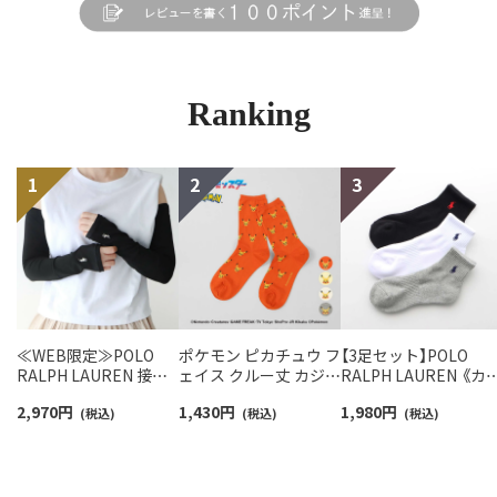
Ranking
≪WEB限定≫POLO
ポケモン ピカチュウ フ
【3足セット】POLO
RALPH LAUREN 接触
ェイス クルー丈 カジュ
RALPH LAUREN 《カ
冷感 吸水速乾 2way ア
アル ソックス レディー
バリ豊富》 足底パイル
2,970
円
1,430
円
1,980
円
ームカバー ＆ レッグウ
(税込)
ス 日本製 03307006
(税込)
アーチサポート ワン
(税込)
ォーマー レディース
イント刺繍 ショート
93228550
ソックス レディース
93246604