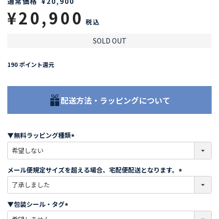
通常価格
¥
20,900
¥
20,900
税込
SOLD OUT
190
ポイント還元
配送方法・ラッピングについて
▼無料ラッピング種類
(
必
須
メール便規定サイズを超える場合、宅配便配送となります。
)
(
必
須
▼包装シール・タグ
)
(