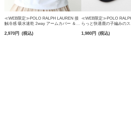
≪WEB限定≫POLO RALPH LAUREN 接
≪WEB限定≫POLO RALPH
触冷感 吸水速乾 2way アームカバー ＆
らっと快適鹿の子編みのス
レッグウォーマー レディース 93228550
ックス 【3足セット】 ワ
2,970
円
(税込)
1,980
円
(税込)
ズ レディース 92022800