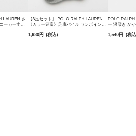
 LAUREN さ
【3足セット】 POLO RALPH LAUREN
POLO RALP
ニーカー丈ソ
《カラー豊富》足底パイル ワンポイント
ー 深履き か
ンポイント メン
ソックス ショート丈 アーチサポート メ
ックス レディース
1,980
円
(税込)
1,540
円
(税込
ンズ 92009604