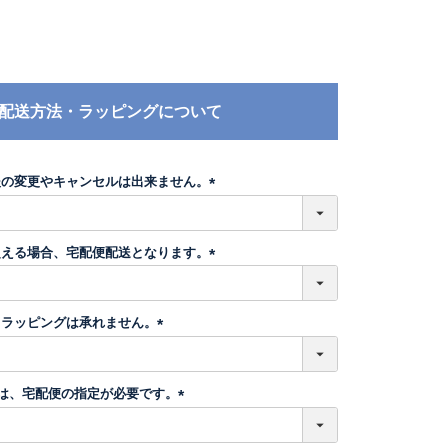
配送方法・ラッピングについて
後の変更やキャンセルは出来ません。
(
必
須
超える場合、宅配便配送となります。
)
(
必
須
トラッピングは承れません。
)
(
必
須
】は、宅配便の指定が必要です。
)
(
必