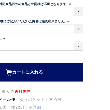
須
】対応商品以外の商品との同梱は不可となります。
)
(
必
須
考欄にご記入いただいた内容は確認出来ません。
)
(
必
須
す。
)
(
必
須
)
カートに入れる
のご購入で
送料無料
メール便
（ゆうパケット）対応可
全国一律220円
※詳細