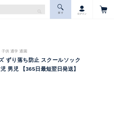
探 す
ログイン
 子供 通学 通園
キッズ ずり落ち防止 スクールソック
女児 男児 【365日最短翌日発送】