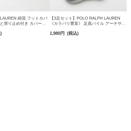
H LAUREN 綿混 フットカバ
【3足セット】POLO RALPH LAUREN
かと滑り止め付き カバーソ
《カラバリ豊富》 足底パイル アーチサポ
 03207940
ート ワンポイント刺繍 ショート丈 ソッ
)
1,980
円
(税込)
クス レディース 93246604