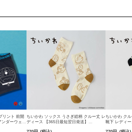
Gプリント 前開
ちいかわ ソックス うさぎ総柄 クルー丈 レ
ちいかわ クル
 アンダーウェア
ディース 【365日最短翌日発送】
靴下 レディー
03197029
03197028
770
円
(税込)
770
円
(税込)