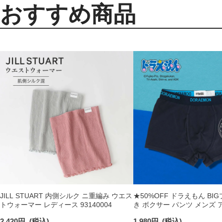
おすすめ商品
JILL STUART 内側シルク ニ重編み ウエス
★50%OFF ドラえもん BI
トウォーマー レディース 93140004
き ボクサー パンツ メンズ
53604004
2,420
円
(税込)
1,980
円
(税込)