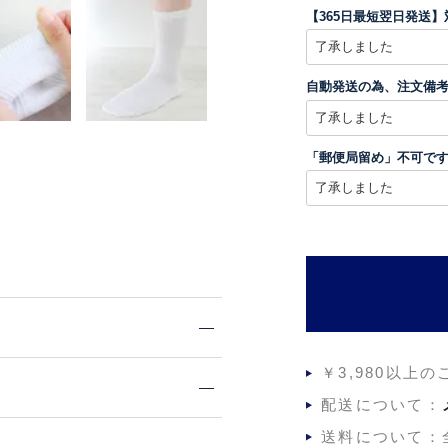
【365日最短翌日発送
自動発送の為、注文備
「郵便局留め」不可で
￥3,980以上
配送について：
送料について：