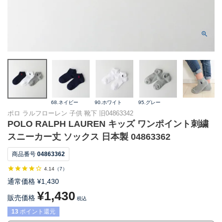
68.ネイビー
90.ホワイト
95.グレー
ポロ ラルフローレン 子供 靴下 旧04863342
POLO RALPH LAUREN キッズ ワンポイント刺繍
スニーカー丈 ソックス 日本製 04863362
商品番号
04863362
4.14
（
7
）
通常価格
¥
1,430
¥
1,430
販売価格
税込
13
ポイント還元