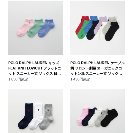
POLO RALPH LAUREN キッズ
POLO RALPH LAUREN ケーブル
FLAT KNIT LOWCUT フラットニ
柄 フロント刺繍 オーガニックコ
ット スニーカー丈 ソックス 日本
ットン混 スニーカー丈 ソックス
製 04803725
レディース 03207868
1,650
円
1,430
円
(税込)
(税込)