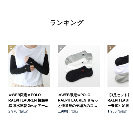
ランキング
≪WEB限定≫POLO
≪WEB限定≫POLO
【3足セット】 
RALPH LAUREN 接触冷
RALPH LAUREN さらっ
RALPH LAUR
感 吸水速乾 2way アーム
と快適鹿の子編みのスニ
ー豊富》足底パ
カバー ＆ レッグウォーマ
ーカー丈ソックス 【3足
ポイントソック
2,970
円
1,980
円
1,980
円
(税込)
(税込)
(税込)
ー レディース 93228550
セット】 ワンポイント メ
ト丈 アーチサポ
ンズ レディース
ズ 92009604
92022800