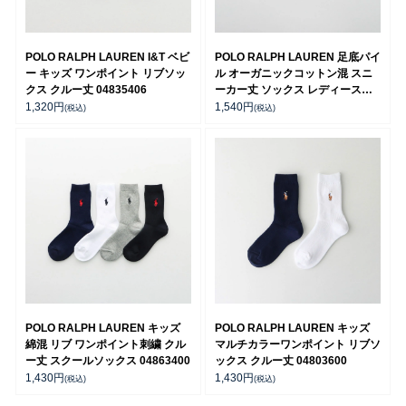
POLO RALPH LAUREN I&T ベビ
POLO RALPH LAUREN 足底パイ
ー キッズ ワンポイント リブソッ
ル オーガニックコットン混 スニ
クス クルー丈 04835406
ーカー丈 ソックス レディース
03207894
1,320
円
1,540
円
(税込)
(税込)
POLO RALPH LAUREN キッズ
POLO RALPH LAUREN キッズ
綿混 リブ ワンポイント刺繍 クル
マルチカラーワンポイント リブソ
ー丈 スクールソックス 04863400
ックス クルー丈 04803600
1,430
円
1,430
円
(税込)
(税込)