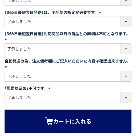
必
須
【365日最短翌日発送】は、宅配便の指定が必要です。
)
(
必
須
【365日最短翌日発送】対応商品以外の商品との同梱は不可となります。
)
(
必
須
自動発送の為、注文備考欄にご記入いただいた内容は確認出来ません。
)
(
必
須
「郵便局留め」不可です。
)
(
必
須
)
カートに入れる