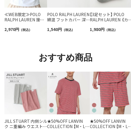
≪WEB限定≫POLO
POLO RALPH LAUREN
【3足セット】 POLO
RALPH LAUREN 接触
綿混 フットカバー 深履
RALPH LAUREN 《カ
冷感 吸水速乾 2way ア
き かかと滑り止め付き
ー豊富》 足底パイル ア
2,970
円
1,540
円
1,980
円
ームカバー ＆ レッグウ
(税込)
カバーソックス レディ
(税込)
ーチサポート ワンポ
(税込)
ォーマー レディース
ース 03207940
ント刺繍 スニーカー
93228550
ソックス レディース
93246602
おすすめ商品
JILL STUART 内側シル
★50%OFF LANVIN
★50%OFF LANVIN
ク ニ重編み ウエストウ
COLLECTION 【M・Lサ
COLLECTION 【M・L