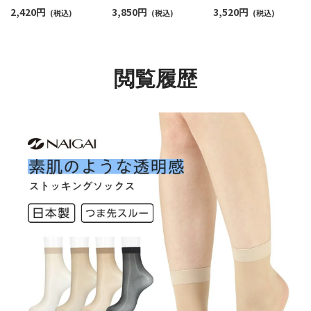
ォーマー レディース
イズ】 60ニットパイル
イズ】 60ニットパイル
2,420
円
3,850
円
3,520
円
93140004
(税込)
ボーダー 半袖 ラウンジ
(税込)
ボーダー ハーフパン
(税込)
ウェア メンズ
ラウンジウェア メン
54424024
54426025
閲覧履歴