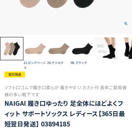
22.ピンクベージ
26.ナツメグ
98.ブラック
ュ
翌日発送
ソフト口ゴムで履き口柔らか 履きやすい カカト付 長年ご愛用者
様の多い靴下です
NAIGAI 履き口ゆったり 足全体にほどよくフ
ィット サポートソックス レディース【365日最
短翌日発送】 03894185