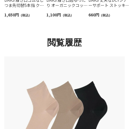
つま先切替5本指 クル
り オーガニックコット
ーサポート ストッキ
ー丈 レディース ソック
ン混 リンクス柄 クルー
グ ハイソックス 幅広
1,650
円
1,100
円
660
円
ス 靴下 女性 プレゼン
(税込)
丈 ソックス レディース
(税込)
ゴムでやさしくフィッ
(税込)
ト ギフト 無料ラッピン
03367024
ト つま先補強 レディ
グ 03367085
ス 【365日最短翌日発
送】 01538102
閲覧履歴