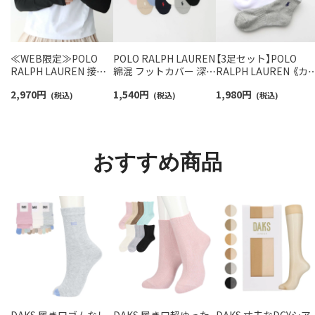
≪WEB限定≫POLO
POLO RALPH LAUREN
【3足セット】POLO
RALPH LAUREN 接触
綿混 フットカバー 深履
RALPH LAUREN 《カ
冷感 吸水速乾 2way ア
き かかと滑り止め付き
バリ豊富》 足底パイル
2,970
円
1,540
円
1,980
円
ームカバー ＆ レッグウ
(税込)
カバーソックス レディ
(税込)
アーチサポート ワン
(税込)
ォーマー レディース
ース 03207940
イント刺繍 ショート
93228550
ソックス レディース
93246604
おすすめ商品
DAKS 履き口ゴムなし
DAKS 履き口超ゆった
DAKS 丈夫なDCYシア