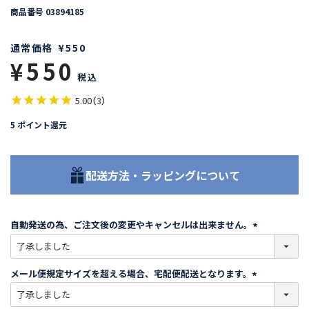
商品番号
03894185
通常価格
¥
550
¥
550
税込
5.00
（
3
）
5
ポイント還元
配送方法・ラッピングについて
自動発送の為、ご注文後の変更やキャンセルは出来ません。
(
必
須
メール便規定サイズを超える場合、宅配便配送となります。
)
(
必