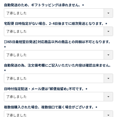
須
自動発送のため、ギフトラッピングは承れません。
)
(
必
須
宅配便 日時指定がない場合、2-4日後までに順次発送となります。
)
(
必
須
【365日最短翌日発送】対応商品以外の商品との同梱は不可となります。
)
(
必
須
自動発送の為、注文備考欄にご記入いただいた内容は確認出来ません。
)
(
必
須
日時付指定配送・メール便は「郵便局留め」不可です。
)
(
必
須
複数個購入された場合、複数個口で届く場合がございます。
)
(