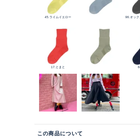
45.ライムイエロー
96.オッ
17.とまと
6
この商品について