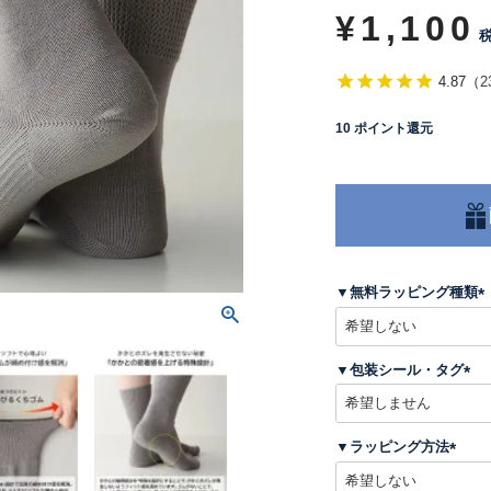
¥
1,100
4.87
（
2
10
ポイント還元
▼無料ラッピング種類
(
▼包装シール・タグ
)
(
必
須
▼ラッピング方法
)
(