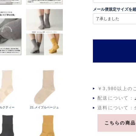
必
須
メール便規定サイズを
)
￥3,980以上
配送について：
送料について：
ミルクティー
21.メイプルベージュ
こちらの商品