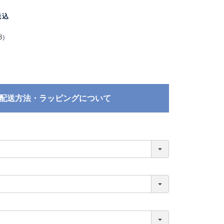
税込
3
）
配送方法・ラッピングについて
必
須