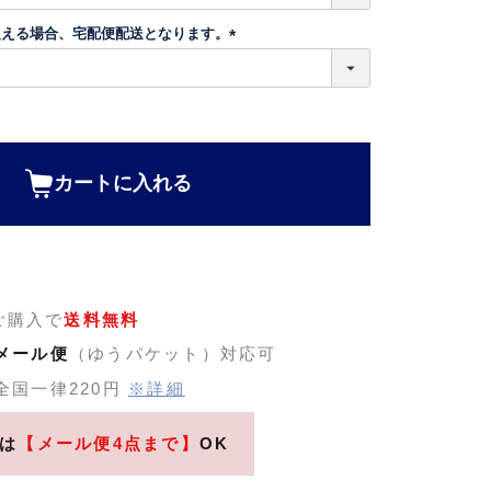
超える場合、宅配便配送となります。
(
必
須
)
カートに入れる
のご購入で
送料無料
メール便
（ゆうパケット）対応可
全国一律220円
※詳細
は
【メール便4点まで】
OK