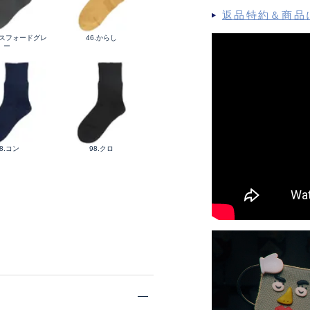
返品特約＆商品
クスフォードグレ
46.からし
ー
8.コン
98.クロ