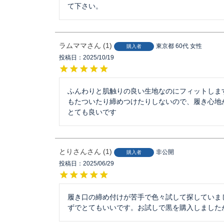
て下さい。
ラムママ
1
東京都
60代
女性
購入者
投稿日
2025/10/19
ふんわりと肌触りの良い生地なのにフィットします
もたついたり締めつけたりしないので、履き心地が
とても良いです
とりさん
1
非公開
購入者
投稿日
2025/06/29
履き口の締め付けが苦手で色々試して探していま
ずでとてもいいです。お試しで黒を購入しました