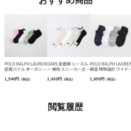
おすすめ商品
POLO RALPH LAUREN
DAKS 足底綿 シースル
POLO RALPH LAURE
足底パイル オーガニッ
ー 無地 スニーカー丈
綿混 特殊設計 ワイド
クコットン混 スニーカ
日本製 ソックス レディ
ール 足裏メッシュ ス
1,540
円
1,430
円
1,650
円
ー丈 ソックス レディー
(税込)
ース 03367412
(税込)
ーカー丈 ソックス レ
(税込)
ス 03207894
ィース 03207993
閲覧履歴