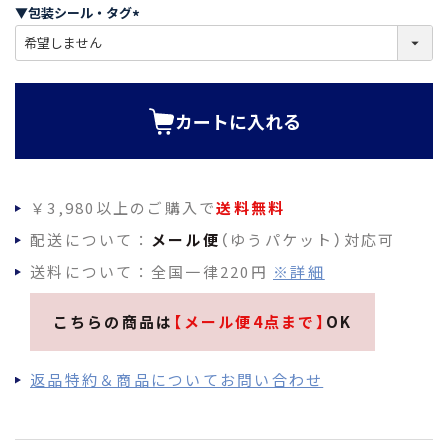
須
▼包装シール・タグ
)
(
必
須
)
カートに入れる
￥3,980以上のご購入で
送料無料
配送について：
メール便
（ゆうパケット）対応可
送料について：全国一律220円
※詳細
こちらの商品は
【メール便4点まで】
OK
返品特約＆商品についてお問い合わせ