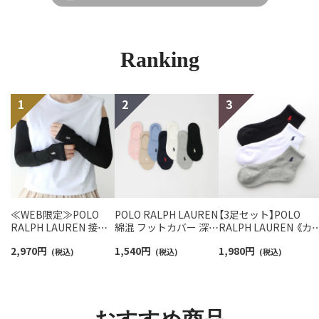
Ranking
≪WEB限定≫POLO
POLO RALPH LAUREN
【3足セット】POLO
RALPH LAUREN 接触
綿混 フットカバー 深履
RALPH LAUREN 《カ
冷感 吸水速乾 2way ア
き かかと滑り止め付き
バリ豊富》 足底パイル
2,970
円
1,540
円
1,980
円
ームカバー ＆ レッグウ
(税込)
カバーソックス レディ
(税込)
アーチサポート ワン
(税込)
ォーマー レディース
ース 03207940
イント刺繍 ショート
93228550
ソックス レディース
93246604