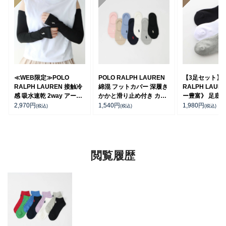
≪WEB限定≫POLO
POLO RALPH LAUREN
【3足セット】 
RALPH LAUREN 接触冷
綿混 フットカバー 深履き
RALPH LAUR
感 吸水速乾 2way アーム
かかと滑り止め付き カバ
ー豊富》 足底パ
カバー ＆ レッグウォーマ
ーソックス レディース
チサポート ワ
2,970
円
1,540
円
1,980
円
(税込)
(税込)
(税込)
ー レディース 93228550
03207940
刺繍 スニーカー
ス レディース 93
閲覧履歴