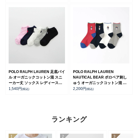
POLO RALPH LAUREN 足底パイ
POLO RALPH LAUREN
ル オーガニックコットン混 スニ
NAUTICAL BEAR ポロベア刺し
ーカー丈 ソックス レディース
ゅう オーガニックコットン混 日
03207894
本製 クルー丈 カジュアル ソック
1,540
円
2,200
円
(税込)
(税込)
ス レディース 03207239
ランキング