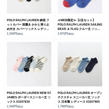
POLO RALPH LAUREN 綿混 フ
≪WEB限定≫【2足セット】
ットカバー 深履き かかと滑り止
POLO RALPH LAUREN SAILING
め付き カバーソックス レディー
BEAR ＆ FLAG クルー丈 ソック
ス 03207940
ス キッズ 94821200
1,540
円
2,970
円
(税込)
(税込)
POLO RALPH LAUREN NEW ST.
POLO RALPH LAUREN オープン
JAMES ボーダースニーカー丈 ソ
テクスチャ スニーカー丈 ソック
ックス 03207830
ス 日本製 レディース 03207965
1,540
円
1,760
円
(税込)
(税込)