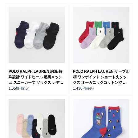
POLO RALPH LAUREN 綿混 特
POLO RALPH LAUREN ケーブル
殊設計 ワイドヒール 足裏メッシ
柄 ワンポイント ショート丈ソッ
ュ スニーカー丈 ソックス レディ
クス オーガニックコットン混 レ
ース 03207993
ディース 03207386
1,650
円
1,430
円
(税込)
(税込)