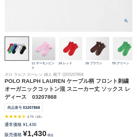
11.サーモンピン
16.レッド
28.ブラウン
55.グリーン
ク
ポロ ラルフ ローレン 婦人 靴下 旧03207858
POLO RALPH LAUREN ケーブル柄 フロント刺繍
オーガニックコットン混 スニーカー丈 ソックス レ
ディース 03207868
商品番号
03207868
4.70
（
10
）
通常価格
¥
1,430
¥
1,430
販売価格
税込