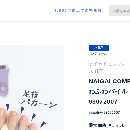
3,980円以上で送料無料
NEW
レディース
ナイガイ コンフォー
ス 靴下
NAIGAI C
わふわパイル
93072007
商品番号
93072007
通常価格
¥
1,650