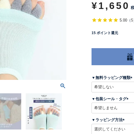
¥
1,650
5.00
（
5
15
ポイント還元
▼無料ラッピング種類
(
▼包装シール・タグ
)
(
必
須
▼ラッピング方法
)
(
必