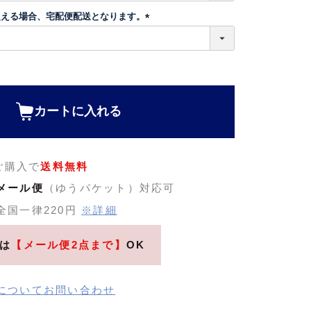
超える場合、宅配便配送となります。
(
必
須
)
カートに入れる
のご購入で
送料無料
メール便
（ゆうパケット）対応可
全国一律220円
※詳細
は
【メール便2点まで】
OK
についてお問い合わせ