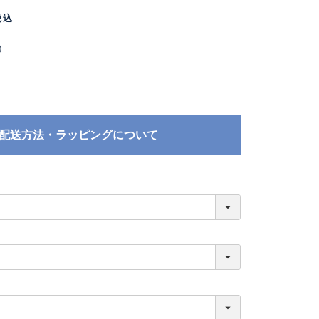
税込
）
配送方法・ラッピングについて
必
須