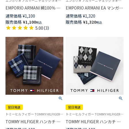
エンポリオ アルマーニ チェック タオル ハンドタオル ハンカチ ブランド プレゼント 転勤 送別
エンポリオ アルマーニ チェック タオル ハンドタオル ハンカチ ブランド プレゼント 転勤 送別
EMPORIO ARMANI 綿100％ ミ
EMPORIO ARMANI EA マンガベ
ニタオル EA 3面マンガベア ハ
ア 綿100％ ミニタオル メンズ
通常価格
¥
1,100
通常価格
¥
1,320
ンドタオル メンズ【365日最短
【365日最短翌日発送】
販売価格
¥
1,100
販売価格
¥
1,320
税込
税込
翌日発送】 02340026
02340025
5.00
（
3
）
翌日発送
翌日発送
トミーヒルフィガー TOMMY HILFIGER 公式オンラインショップ・正規ライセンス品 メンズ ブランド ハンカチ ギフト・プレゼント
トミーヒルフィガー TOMMY HILFIGER 公式オンラインショップ・正規ライセンス品 メンズ ブランド ハンカチ ギフト・プレゼント
TOMMY HILFIGER ハンカチ マ
TOMMY HILFIGER ハンカチ ア
ドラスチェック柄 綿100％ メン
ーガイル柄 綿100％ メンズ