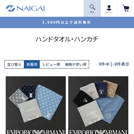
探 す
ログイン
3,980円以上で送料無料
ハンドタオル・ハンカチ
9
件中
1
-
9
件表示
並び替え
新着順
レビュー順
価格が安い順