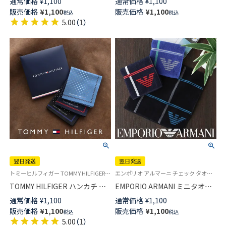
通常価格
¥
1,100
通常価格
¥
1,100
ズ 【365日最短翌日発送】
【365日最短翌日発送】
販売価格
¥
1,100
販売価格
¥
1,100
税込
税込
02582163
02582162
5.00
（
1
）
翌日発送
翌日発送
トミーヒルフィガー TOMMY HILFIGER 公式オンラインショップ・正規ライセンス品 メンズ ブランド ハンカチ ギフト プレゼント
エンポリオ アルマーニ チェック タオル ミニタオル ハンドタオル ハンカチ ブランド プレゼント 転勤 送別
TOMMY HILFIGER ハンカチ ド
EMPORIO ARMANI ミニタオル
ット柄 綿100％ メンズ 【365日
タッターソール柄 綿100％ メン
通常価格
¥
1,100
通常価格
¥
1,100
最短翌日発送】02582161
ズ【365日最短翌日発送】
販売価格
¥
1,100
販売価格
¥
1,100
税込
税込
02340024
5.00
（
1
）