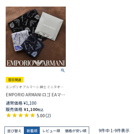
翌日発送
エンポリオ アルマーニ 紳士 ミニタオル 日本製 タオルハンカチ
EMPORIO ARMANI ロゴ EAマン
ガベア柄 ハンドタオル 綿100％
通常価格
¥
1,100
メンズ 【365日最短翌日発送】
販売価格
¥
1,100
税込
02340020
5.00
（
2
）
9
件中
1
-
9
件表示
並び替え
新着順
レビュー順
価格が安い順