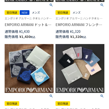
翌日発送
NEW
メンズ
翌日発送
メンズ
エンポリオ アルマーニ タオル ハンドタオル ハンカチ
エンポリオ アルマーニ ハンドタオル ハンカチ プレゼント
EMPORIO ARMANI ドット＆マ
EMPORIO ARMANI フレンチブ
ンガベア 綿100％ ミニタオル
ルドッグ 綿100％ ミニタオル メ
通常価格
¥
1,430
通常価格
¥
1,320
【365日最短翌日発送】
ンズ【365日最短翌日発送】
販売価格
¥
1,430
販売価格
¥
1,320
税込
税込
02340027
02340029
翌日発送
翌日発送