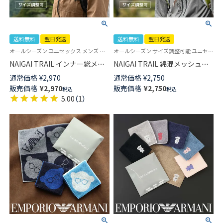
送料無料
翌日発送
送料無料
翌日発送
オールシーズン ユニセックス メンズ レディース メッシュ サファリハット 帽子 アウトドア 登山 トレイルランニング 父の日
オールシーズン サイズ調整可能 ユニセックス メンズ レディース 父の日アウトドア
NAIGAI TRAIL インナー総メッ
NAIGAI TRAIL 綿混メッシュで
シュで乾き易い メッシュハット
乾きやすい 短ツバ帽子 登山 ア
通常価格
¥
2,970
通常価格
¥
2,750
登山 アウトドア 抗菌防臭加工
ウトドア用 SHORT BRIM CAP
販売価格
¥
2,970
販売価格
¥
2,750
税込
税込
サイズ調整可能 【365日最短翌
2nd 抗菌防臭加工 【365日最短
5.00
（
1
）
日発送】90370802
翌日発送】90370801