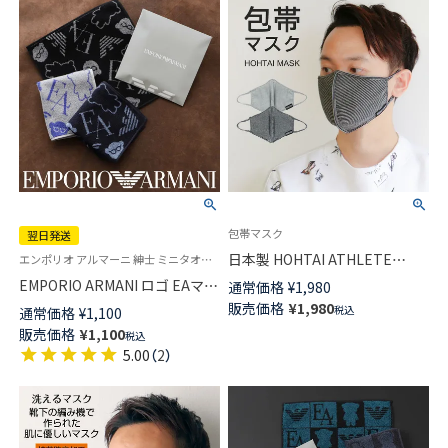
包帯マスク
翌日発送
日本製 HOHTAI ATHLETE
エンポリオ アルマーニ 紳士 ミニタオル 日本製 タオルハンカチ
MASK 包帯アスリートマスク 洗
EMPORIO ARMANI ロゴ EAマン
通常価格
¥
1,980
えるマスク 蒸れにくい 摩擦レ
ガベア柄 ハンドタオル 綿100％
販売価格
¥
1,980
税込
通常価格
¥
1,100
ス ベたツキ軽減 ハードなトレ
メンズ 【365日最短翌日発送】
販売価格
¥
1,100
ーニングにも対応 メンズサイズ
税込
02340020
87200001
5.00
（
2
）