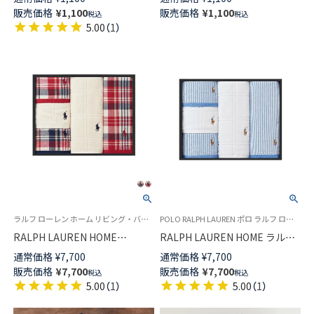
最短翌日発送】02582161
ズ【365日最短翌日発送】
販売価格
¥
1,100
販売価格
¥
1,100
税込
税込
02340024
5.00
（
1
）
ラルフ ローレン ホーム リビング・バス用品
POLO RALPH LAUREN ポロ ラルフ ローレン タオル
RALPH LAUREN HOME
RALPH LAUREN HOME ラルフ
Edgartown Madras Gauze &
ローレンホーム ハンドタオル3
通常価格
¥
7,700
通常価格
¥
7,700
Large Windowpane ハンドタ
枚 ＆ フェイスタオル2枚セット
販売価格
¥
7,700
販売価格
¥
7,700
税込
税込
オル3枚、フェイスタオル 2枚セ
ストライプ柄 Oxford stripe &
5.00
（
1
）
5.00
（
1
）
ット 90280006
New Solid Plaid 90280020