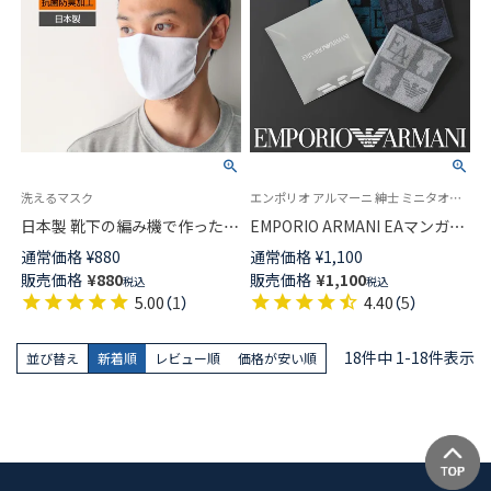
洗えるマスク
エンポリオ アルマーニ 紳士 ミニタオル ハンドタオル プレゼント
日本製 靴下の編み機で作った
EMPORIO ARMANI EAマンガベ
肌に優しい ニットマスクポリジ
ア タオルハンカチ 綿100％ 日本
通常価格
¥
880
通常価格
¥
1,100
ン加工（抗菌防臭加工）洗えるマ
製 メンズ 02340014
販売価格
¥
880
販売価格
¥
1,100
税込
税込
スク 綿100％ ぴったりフィット
5.00
（
1
）
4.40
（
5
）
男女兼用 ユニセックスゆうパケ
ット（ポスト投函）全国220円
87800-001
18
件中
1
-
18
件表示
並び替え
新着順
レビュー順
価格が安い順