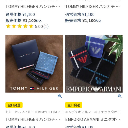
TOMMY HILFIGER ハンカチ マ
TOMMY HILFIGER ハンカチ ア
ドラスチェック柄 綿100％ メン
ーガイル柄 綿100％ メンズ
通常価格
¥
1,100
通常価格
¥
1,100
ズ 【365日最短翌日発送】
【365日最短翌日発送】
販売価格
¥
1,100
販売価格
¥
1,100
税込
税込
02582163
02582162
5.00
（
1
）
翌日発送
翌日発送
トミーヒルフィガー TOMMY HILFIGER 公式オンラインショップ・正規ライセンス品 メンズ ブランド ハンカチ ギフト プレゼント
エンポリオ アルマーニ チェック タオル ミニタオル ハンドタオル ハンカチ ブランド プレゼント 転勤 送別
TOMMY HILFIGER ハンカチ ド
EMPORIO ARMANI ミニタオル
ット柄 綿100％ メンズ 【365日
タッターソール柄 綿100％ メン
通常価格
¥
1,100
通常価格
¥
1,100