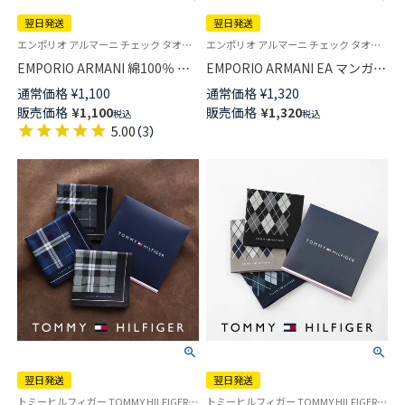
翌日発送
翌日発送
エンポリオ アルマーニ チェック タオル ハンドタオル ハンカチ ブランド プレゼント 転勤 送別
エンポリオ アルマーニ チェック タオル ハンドタオル ハンカチ ブランド プレゼント 転勤 送別
EMPORIO ARMANI 綿100％ ミ
EMPORIO ARMANI EA マンガベ
ニタオル EA 3面マンガベア ハ
ア 綿100％ ミニタオル メンズ
通常価格
¥
1,100
通常価格
¥
1,320
ンドタオル メンズ【365日最短
【365日最短翌日発送】
販売価格
¥
1,100
販売価格
¥
1,320
税込
税込
翌日発送】 02340026
02340025
5.00
（
3
）
翌日発送
翌日発送
トミーヒルフィガー TOMMY HILFIGER 公式オンラインショップ・正規ライセンス品 メンズ ブランド ハンカチ ギフト・プレゼント
トミーヒルフィガー TOMMY HILFIGER 公式オンラインショップ・正規ライセンス品 メンズ ブランド ハンカチ ギフト・プレゼント