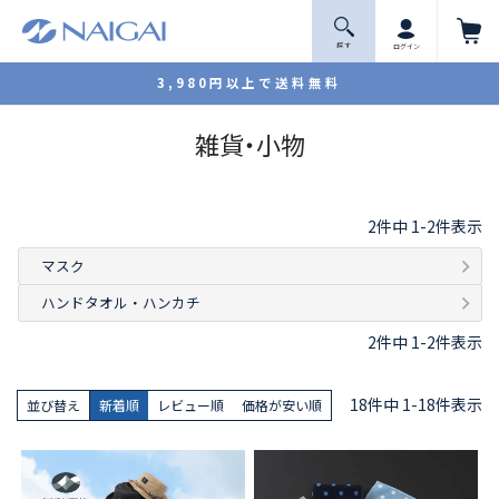
探 す
ログイン
3,980円以上で送料無料
雑貨・小物
2
件中
1
-
2
件表示
マスク
ハンドタオル・ハンカチ
2
件中
1
-
2
件表示
18
件中
1
-
18
件表示
並び替え
新着順
レビュー順
価格が安い順