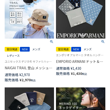
翌日発送
NEW
メンズ
翌日発送
NEW
メンズ
エンポリオ アルマーニ タオル ハンドタオル ハンカチ
レディース
EMPORIO ARMANI ドット＆マ
ユニセックス デジカモ サファリハット 帽子 トレイルランニング キャンプ アウトドア
ンガベア 綿100％ ミニタオル
NAIGAI TRAIL 登山 メッシュ撥
通常価格
¥
1,430
【365日最短翌日発送】
水 バケットハット デジタルカ
販売価格
¥
1,430
税込
通常価格
¥
2,970
02340027
モ柄 オールシーズン サイズ調
販売価格
¥
2,970
税込
整 メンズ レディース 【365日最
短翌日発送】 90370811