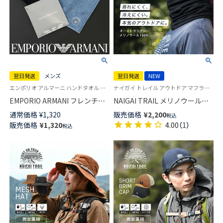
翌日発送
メンズ
翌日発送
NEW
エンポリオ アルマーニ ハンドタオル ハンカチ プレゼント
ナイガイ トレイル アウトドア マフラー ネックカバー 登山 キャンプ
EMPORIO ARMANI フレンチブ
NAIGAI TRAIL メリノウール
ルドッグ 綿100％ ミニタオル メ
100％ ネックゲイター 薄地
通常価格
¥
1,320
販売価格
¥
2,200
税込
ンズ【365日最短翌日発送】
【365日最短翌日発送】
販売価格
¥
1,320
4.00
（
1
）
税込
02340029
90370805