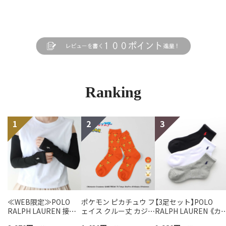
Ranking
≪WEB限定≫POLO
ポケモン ピカチュウ フ
【3足セット】POLO
RALPH LAUREN 接触
ェイス クルー丈 カジュ
RALPH LAUREN 《カ
冷感 吸水速乾 2way ア
アル ソックス レディー
バリ豊富》 足底パイル