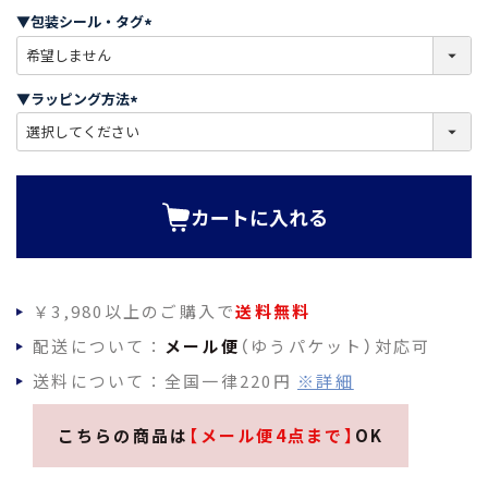
須
▼包装シール・タグ
)
(
必
須
▼ラッピング方法
)
(
必
須
)
カートに入れる
￥3,980以上のご購入で
送料無料
配送について：
メール便
（ゆうパケット）対応可
送料について：全国一律220円
※詳細
こちらの商品は
【メール便4点まで】
OK