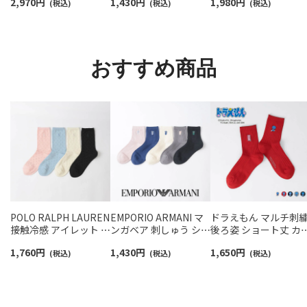
2,970
円
1,430
円
1,980
円
ームカバー ＆ レッグウ
(税込)
ス 日本製 03307006
(税込)
アーチサポート ワン
(税込)
ォーマー レディース
イント刺繍 ショート
93228550
ソックス レディース
93246604
おすすめ商品
POLO RALPH LAUREN
EMPORIO ARMANI マ
ドラえもん マルチ刺
接触冷感 アイレット ク
ンガベア 刺しゅう ショ
後ろ姿 ショート丈 カ
ルー丈 ソックス
ート丈 ソックス レディ
ュアル ソックス レデ
1,760
円
1,430
円
1,650
円
03207244
(税込)
ース 日本製 03440105
(税込)
ース 03297102
(税込)