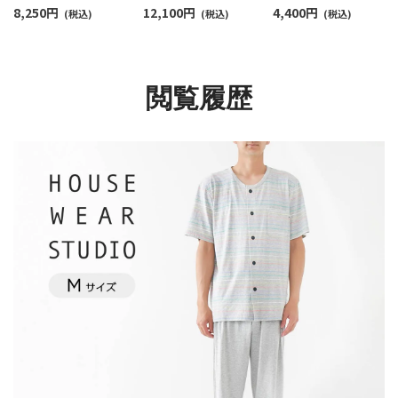
8,250
円
12,100
円
4,400
円
ズ】ガンビートジャガ
(税込)
LONG WITH CUFFS
(税込)
ーブン トランクス
(税込)
ード 天竺無地 綿100%
PYJAMA オリジナル巾
【M/L】 前開き 日本サ
半袖 7分丈パンツ かぶ
着バッグ付き EUサイ
ズ メンズ 54260006
り メンズ 54452010
ズ メンズ 54095902
閲覧履歴