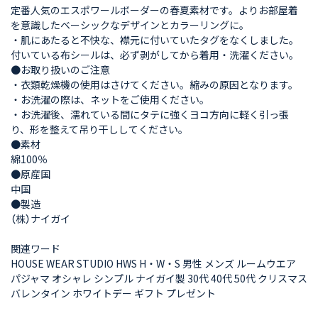
定番人気のエスポワールボーダーの春夏素材です。よりお部屋着
を意識したベーシックなデザインとカラーリングに。
・肌にあたると不快な、襟元に付いていたタグをなくしました。
付いている布シールは、必ず剥がしてから着用・洗濯ください。
●お取り扱いのご注意
・衣類乾燥機の使用はさけてください。縮みの原因となります。
・お洗濯の際は、ネットをご使用ください。
・お洗濯後、濡れている間にタテに強くヨコ方向に軽く引っ張
り、形を整えて吊り干ししてください。
●素材
綿100％
●原産国
中国
●製造
（株）ナイガイ
関連ワード
HOUSE WEAR STUDIO HWS H・W・S 男性 メンズ ルームウエア
パジャマ オシャレ シンプル ナイガイ製 30代 40代 50代 クリスマス
バレンタイン ホワイトデー ギフト プレゼント