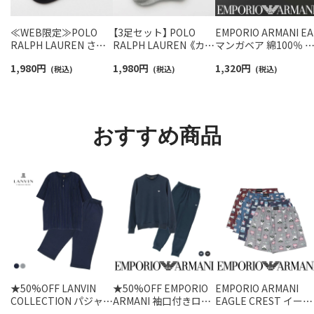
≪WEB限定≫POLO
【3足セット】 POLO
EMPORIO ARMANI EA
RALPH LAUREN さら
RALPH LAUREN 《カラ
マンガベア 綿100％ 
っと快適鹿の子編みの
ー豊富》足底パイル ワ
ニタオル メンズ【365
1,980
円
1,980
円
1,320
円
スニーカー丈ソックス
(税込)
ンポイントソックス シ
(税込)
最短翌日発送】
(税込)
【3足セット】 ワンポイ
ョート丈 アーチサポー
02340025
ント メンズ レディース
ト メンズ 92009604
92022800
おすすめ商品
★50%OFF LANVIN
★50%OFF EMPORIO
EMPORIO ARMANI
COLLECTION パジャマ
ARMANI 袖口付きロン
EAGLE CREST イーグ
上下セット【M Lサイ
グパジャマ 上下セット
ル クレス コットン ウ