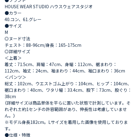
HOUSE WEAR STUDIO ハウスウェアスタジオ
●カラー
40.コン、61.グレー
●サイズ
M
◎ヌード寸法
チェスト：88-96cm/身長：165-175cm
◎詳細サイズ
＜上着＞
着丈：71.5cm、肩幅：47cm、身幅：112cm、裾まわり：
112cm、袖丈：24cm、袖まわり：44cm、袖口まわり：36cm
＜パンツ＞
総丈：102cm、ウエストゴム上がり：104cm、ヒップ：104cm、
裾口まわり：40cm、ワタリ幅：33.4cm、股下：73cm、股ぐり：
38cm
（詳細サイズは商品単体を平らに置いた状態で計測しています。そ
れぞれ±約1センチの許容範囲があり、伸長性は考慮していませ
ん。）
※モデル身長182cm。Lサイズを着用した画像を使用しておりま
す。
●仕様・特徴