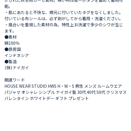
能。
・肌にあたると不快な、襟元に付いていたタグをなくしました。
付いている布シールは、必ず剥がしてから着用・洗濯ください。
・風合いを重視した素材の為、特性上お洗濯で多少のシワが生じ
ます。
●素材
綿100％
●原産国
インドネシア
●製造
（株）ナイガイ
関連ワード
HOUSE WEAR STUDIO HWS H・W・S 男性 メンズ ルームウエア
パジャマ オシャレ シンプル ナイガイ製 30代 40代 50代 クリスマス
バレンタイン ホワイトデー ギフト プレゼント