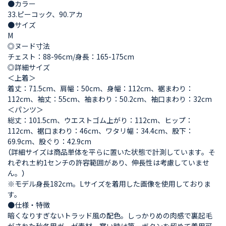
●カラー
33.ピーコック、90.アカ
●サイズ
M
◎ヌード寸法
チェスト：88-96cm/身長：165-175cm
◎詳細サイズ
＜上着＞
着丈：71.5cm、肩幅：50cm、身幅：112cm、裾まわり：
112cm、袖丈：55cm、袖まわり：50.2cm、袖口まわり：32cm
＜パンツ＞
総丈：101.5cm、ウエストゴム上がり：112cm、ヒップ：
112cm、裾口まわり：46cm、ワタリ幅：34.4cm、股下：
69.9cm、股ぐり：42.9cm
（詳細サイズは商品単体を平らに置いた状態で計測しています。そ
れぞれ±約1センチの許容範囲があり、伸長性は考慮していませ
ん。）
※モデル身長182cm。Lサイズを着用した画像を使用しておりま
す。
●仕様・特徴
暗くなりすぎないトラッド風の配色。しっかりめの肉感で裏起毛
がされた秋冬用ガーゼ素材。寒い時は第一ボタンを留めて着用可