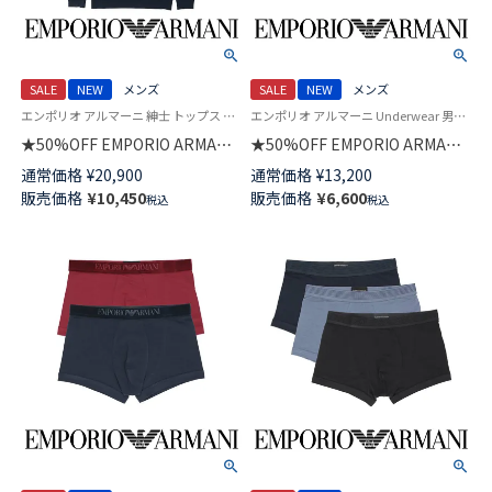
SALE
NEW
メンズ
SALE
NEW
メンズ
エンポリオ アルマーニ 紳士 トップス 公式
エンポリオ アルマーニ Underwear 男性 アンダーウェア 下着
★50%OFF EMPORIO ARMANI
★50%OFF EMPORIO ARMANI
BASIC TERRY HOODED ベーシ
【2枚セット】 ALL OVER SHINY
通常価格
¥
20,900
通常価格
¥
13,200
ック テリー フーディー パーカ
LOGOBAND オールオーバー シ
販売価格
¥
10,450
販売価格
¥
6,600
税込
税込
ー 長袖 スウェット ラウンジウ
ャイニー ロゴバンド ボクサー
ェア EUサイズ メンズ
パンツ 【S/M/L】 前閉じ EUサイ
54059769
ズ メンズ 特製ギフトBOX付き
54050073