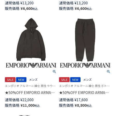
【2枚セット】HOLIDAYS
JACQUARD VELVET ジャカード
通常価格
¥
13,200
通常価格
¥
13,200
JACQUARD ホリデーズ ジャカ
ベルベット ボクサーパンツ
販売価格
¥
6,600
販売価格
¥
6,600
税込
税込
ード ボクサーパンツ 【S/M/L】 前
【S/M/L】 前閉じ EUサイズ メン
閉じ EUサイズ メンズ 特製ギフ
ズ 特製ギフトBOX付き
トBOX付き 54050093
54050041
SALE
NEW
メンズ
SALE
NEW
メンズ
エンポリオ アルマーニ 紳士 男性 ラウンジウェア トップス パーカー
エンポリオ アルマーニ 紳士 男性 ボトムス ラウンジウェア ズボン
★50%OFF EMPORIO ARMANI
★50%OFF EMPORIO ARMANI
ICONIC PIQUET HOODED FULL
ICONIC PIQUET アイコニック
通常価格
¥
22,000
通常価格
¥
17,600
ZIP アイコニック ピケ ジップア
ピケ スウェット ロングパンツ
販売価格
¥
11,000
販売価格
¥
8,800
税込
税込
ップ フーディー スウェット EU
EUサイズ メンズ 54059820
サイズ メンズ 54059824