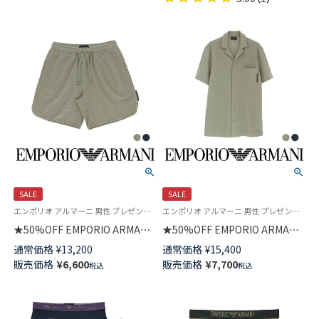
ュランスロゴ EUサイズメンズ
540007760
SALE
SALE
エンポリオ アルマーニ 男性 プレゼント 紳士 ラウンジウェア
エンポリオ アルマーニ 男性 プレゼント 無料ラッピング ギフト 紳士 ラウンジウェア
★50%OFF EMPORIO ARMANI
★50%OFF EMPORIO ARMANI
ハーフパンツ WAFFLE JERSEY
半袖シャツ WAFFLE JERSEY
通常価格
¥
13,200
通常価格
¥
15,400
LOUNGEWEAR BERMUDA
SHIRT ヘンリーネック EUサイ
販売価格
¥
6,600
販売価格
¥
7,700
税込
税込
SHORTS EUサイズ メンズ
ズ メンズ 54007923
54007921