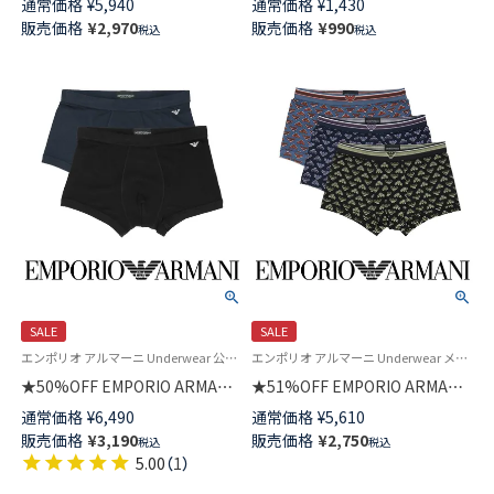
通常価格
¥
5,940
通常価格
¥
1,430
パンツ 【S/M/L】 前閉じ EUサイ
クルー丈 メンズ カジュアル ソ
販売価格
¥
2,970
販売価格
¥
990
税込
税込
ズ メンズ 54059781
ックス 02512673
SALE
SALE
エンポリオ アルマーニ Underwear 公式 メンズ 男性 紳士 下着 プレゼント 無料ラッピング
エンポリオ アルマーニ Underwear メンズ 紳士 下着 父の日
★50%OFF EMPORIO ARMANI
★51%OFF EMPORIO ARMANI
イーグルリブ ビスコース ボク
オールオーバー ボールドイーグ
通常価格
¥
6,490
通常価格
¥
5,610
サーパンツ 【S/M/L】 前閉じ EU
ルロゴ ボクサーパンツ【S/M/L】
販売価格
¥
3,190
販売価格
¥
2,750
税込
税込
サイズ 54000341
前閉じ EUサイズ 54007931
5.00
（
1
）