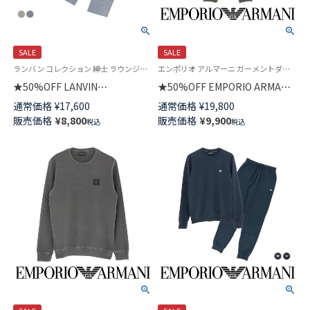
SALE
SALE
ランバン コレクション 紳士 ラウンジウェア 前ボタン 公式オンラインショップ 男性 紳士 部屋着 プレゼント
エンポリオ アルマーニ ガーメントダイ 紳士 ラウンジウェア 公式オンラインショップ
★50%OFF LANVIN
★50%OFF EMPORIO ARMANI
COLLECTION パジャマ上下セ
スウェット パンツ GARMENT
通常価格
¥
17,600
通常価格
¥
19,800
ット 長袖 【M・Lサイズ】 綿
DYED ボトムス ラウンジウェア
販売価格
¥
8,800
販売価格
¥
9,900
税込
税込
100％ 先染めビエラ起毛 甘撚ビ
EUサイズ メンズ 54095383
エラチェック 前開き メンズ
54440008