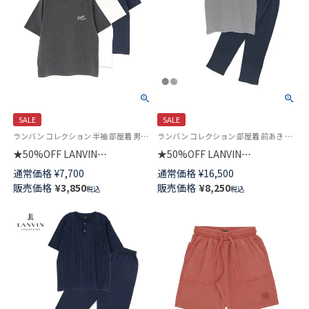
SALE
SALE
ランバン コレクション 半袖 部屋着 男性 紳士 プレゼント ラウンジウェア
ランバン コレクション 部屋着 前あき 男性 紳士 ラウンジウェア
★50%OFF LANVIN
★50%OFF LANVIN
COLLECTION 半袖 Tシャツ【M
COLLECTION 夏用パジャマ 上
通常価格
¥
7,700
通常価格
¥
16,500
Lサイズ】天竺杢無地 シーズンロ
下セット【M Lサイズ】先染め 天
販売価格
¥
3,850
販売価格
¥
8,250
税込
税込
ゴ 綿100% メンズ パジャマ
竺杢ボーダー 天竺無地 綿100%
54454012
半袖長丈パンツ メンズ
54452011