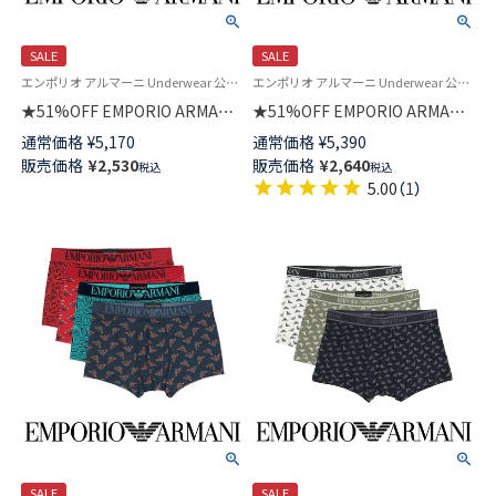
SALE
SALE
エンポリオ アルマーニ Underwear 公式オンラインショップ 紳士 下着
エンポリオ アルマーニ Underwear 公式 紳士 下着 アンダーウェア
★51%OFF EMPORIO ARMANI
★51%OFF EMPORIO ARMANI
CLASSIC PATTERN MIX クラシ
SHINY LOGOBAND TRUNK シ
通常価格
¥
5,170
通常価格
¥
5,390
ック パターン ボクサーパンツ
ャイニーロゴバンド ボクサーパ
販売価格
¥
2,530
販売価格
¥
2,640
税込
税込
前閉じ EUサイズ メンズ
ンツ 前閉じ EUサイズ メンズ
5.00
（
1
）
54007972
54007711
SALE
SALE