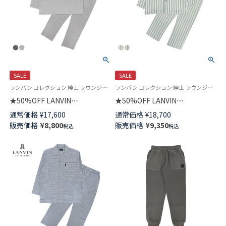
SALE
SALE
ランバン コレクション 紳士 ラウンジウェア 公式オンラインショップ
ランバン コレクション 紳士 ラウンジウェア 公式オンラインショップ
★50%OFF LANVIN
★50%OFF LANVIN
COLLECTION パジャマ 上下セ
COLLECTION パジャマ 上下セ
通常価格
¥
17,600
通常価格
¥
18,700
ット【M・Lサイズ】先染め ヘリ
ット【M・Lサイズ】先染め3重ガ
販売価格
¥
8,800
販売価格
¥
9,350
税込
税込
ンボンジャカード 綿100％ 長袖
ーゼ ふっくらエアタンブル加工
長丈パンツ 前開き メンズ
綿100％ ストライプ 長袖 前ボタ
54440014
ン 前開き メンズ 54440010