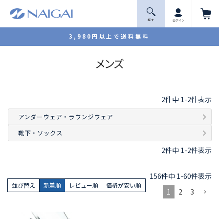
探 す
ログイン
3,980円以上で送料無料
メンズ
2
件中
1
-
2
件表示
アンダーウェア・ラウンジウェア
靴下・ソックス
2
件中
1
-
2
件表示
156
件中
1
-
60
件表示
並び替え
新着順
レビュー順
価格が安い順
1
2
3