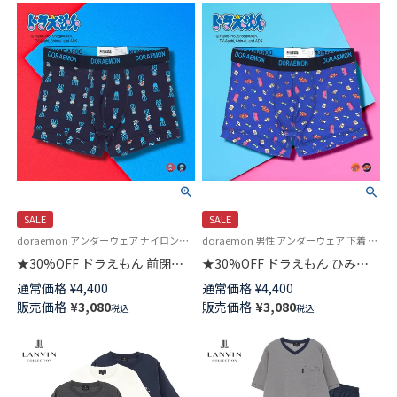
SALE
SALE
doraemon アンダーウェア ナイロンストレッチ素材 下着 パンツ キャラクター
doraemon 男性 アンダーウェア 下着 ナイロンストレッチ素材 キャラクター
★30%OFF ドラえもん 前閉じ
★30%OFF ドラえもん ひみつ
ボクサー パンツ メンズ
道具 前閉じ ボクサー パンツ メ
通常価格
¥
4,400
通常価格
¥
4,400
53605006
ンズ 53605005
販売価格
¥
3,080
販売価格
¥
3,080
税込
税込