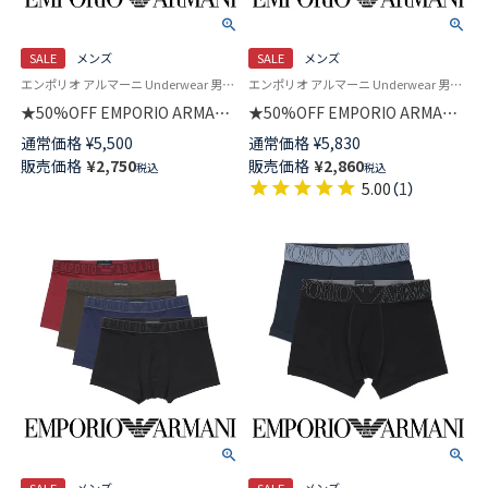
SALE
メンズ
SALE
メンズ
エンポリオ アルマーニ Underwear 男性 アンダーウェア下着 パンツ ブランド
エンポリオ アルマーニ Underwear 男性 アンダーウェア 紳士 下着
★50%OFF EMPORIO ARMANI
★50%OFF EMPORIO ARMANI
ボクサーブリーフパンツ
SOFT MODAL TRUNK ソフト モ
通常価格
¥
5,500
通常価格
¥
5,830
【S/M/L】 前閉じ EUサイズ メン
ダール ボクサーパンツ 【S/M/L】
販売価格
¥
2,750
販売価格
¥
2,860
税込
税込
ズ 54059942
前閉じ EUサイズ メンズ
5.00
（
1
）
54059881