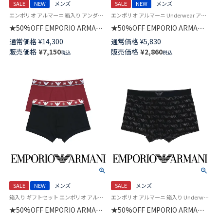
SALE
NEW
メンズ
SALE
NEW
メンズ
エンポリオ アルマーニ 箱入り アンダーウェア Underwear 男性 下着 パンツ ブランド
エンポリオ アルマーニ Underwear アンダーウェア 紳士 下着
★50%OFF EMPORIO ARMANI
★50%OFF EMPORIO ARMANI
【2枚セット】VELVET
TECH WOOL テック ウール ボ
通常価格
¥
14,300
通常価格
¥
5,830
LOGOBAND ベルベット ロゴバ
クサーパンツ 【S/M/L】 前閉じ
販売価格
¥
7,150
販売価格
¥
2,860
税込
税込
ンド ボクサーパンツ 【S/M/L】 前
EUサイズ メンズ 54059851
閉じ EUサイズ メンズ 特製ギフ
トBOX付き 54050053
SALE
NEW
メンズ
SALE
メンズ
箱入り ギフトセット エンポリオ アルマーニ アンダーウェア 男性 下着 パンツ
エンポリオ アルマーニ 箱入り Underwear 男性 下着 パンツ アンダーウェア
★50%OFF EMPORIO ARMANI
★50%OFF EMPORIO ARMANI