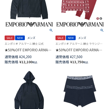
SALE
NEW
メンズ
SALE
NEW
メンズ
エンポリオ アルマーニ 紳士 公式
エンポリオ アルマーニ 紳士 ラウンジウェア 公式オンラインショップ
★50%OFF EMPORIO ARMANI
★50%OFF EMPORIO ARMANI
CHENILLE FULL ZIP シェニー
HOLIDAYS JACQUARD ホリデ
通常価格
¥
24,200
通常価格
¥
27,500
ル 長袖 フルジップ ジャケット
イズ ジャカード 上下セット ク
販売価格
¥
12,100
販売価格
¥
13,750
税込
税込
トップス ラウンジウェア EUサ
ルーネック 長袖 スウェット パ
イズ メンズ 54059916
ジャマ EUサイズ メンズ
54050097