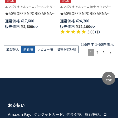
SALE
SALE
エンポリオ アルマーニ ガーメントダイ 紳士 ラウンジウェア 公式オンラインショップ
エンポリオ アルマーニ 紳士 ラウンジウェア 公式オンラインショップ 部屋着
★50%OFF EMPORIO ARMANI
★50%OFF EMPORIO ARMANI
長袖 スウェット GARMENT
袖口付きロングパジャマ 上下セ
通常価格
¥
17,600
通常価格
¥
24,200
DYED ラウンジウェア EUサイズ
ット LONG WITH CUFFS
販売価格
¥
8,800
販売価格
¥
12,100
税込
税込
メンズ 54095382
PYJAMA オリジナル巾着バッグ
5.00
（
1
）
付き EUサイズ メンズ
54095902
156
件中
1
-
60
件表示
並び替え
新着順
レビュー順
価格が安い順
1
2
3
お支払い
Amazon Pay、クレジットカード、代金引換、銀行振込、コ