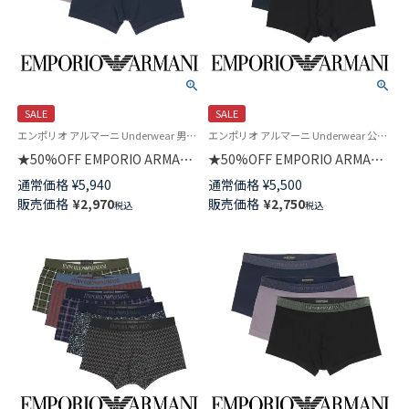
SALE
SALE
エンポリオ アルマーニ Underwear 男性アンダーウェア 紳士 下着
エンポリオ アルマーニ Underwear 公式オンラインショップ 紳士 下着
★50%OFF EMPORIO ARMANI
★50%OFF EMPORIO ARMANI
SHINY LOGOBAND TRUNK シ
BASIC MICROFIBER ベーシック
通常価格
¥
5,940
通常価格
¥
5,500
ャイニーロゴバンド ボクサーブ
マイクロファイバー ボクサーパ
販売価格
¥
2,970
販売価格
¥
2,750
税込
税込
リーフパンツ 前閉じ EUサイズ
ンツ 前閉じ EUサイズ メンズ
メンズ 54007716
54007753