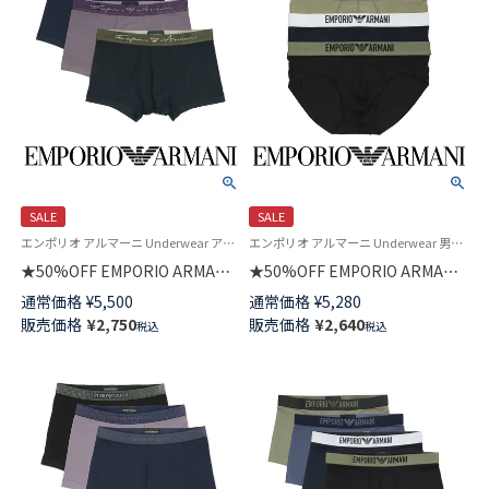
SALE
SALE
エンポリオ アルマーニ Underwear アンダーウェア 紳士 下着
エンポリオ アルマーニ Underwear 男性 アンダーウェア 紳士 下着
★50%OFF EMPORIO ARMANI
★50%OFF EMPORIO ARMANI
SOFT MODAL ソフトモダール
BASIC MICROFIBER マイクロフ
通常価格
¥
5,500
通常価格
¥
5,280
ボクサーパンツ 前閉じ EUサイ
ァイバー ブリーフ パンツ 前閉
販売価格
¥
2,750
販売価格
¥
2,640
税込
税込
ズ メンズ 54007833
じ EUサイズ メンズ 54007750