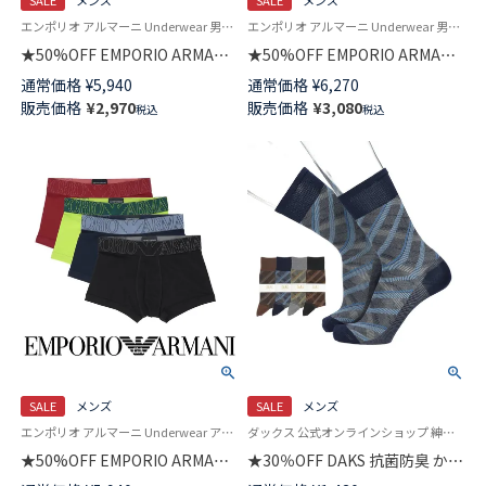
SALE
メンズ
SALE
メンズ
エンポリオ アルマーニ Underwear 男性 アンダーウェア 紳士 下着
エンポリオ アルマーニ Underwear 男性アンダーウェア 紳士 下着
★50%OFF EMPORIO ARMANI
★50%OFF EMPORIO ARMANI
ESSENTIAL MICROFIBER エッ
MEGALOGO メガロゴ ボクサー
通常価格
¥
5,940
通常価格
¥
6,270
センシャル マイクロファイバー
ブリーフパンツ 前閉じ 【S/M/L】
販売価格
¥
2,970
販売価格
¥
3,080
税込
税込
ボクサーパンツ 【S/M/L】 前閉じ
EUサイズ メンズ 54059786
EUサイズ メンズ 54059831
SALE
メンズ
SALE
メンズ
エンポリオ アルマーニ Underwear アンダーウェア 男性 紳士 下着
ダックス 公式オンラインショップ 紳士 靴下
★50%OFF EMPORIO ARMANI
★30％OFF DAKS 抗菌防臭 かか
MEGALOGO メガロゴ ボクサー
としっかりホールド City Check