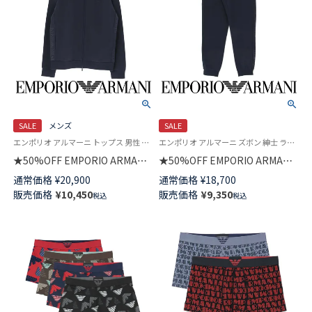
SALE
メンズ
SALE
エンポリオ アルマーニ トップス 男性 紳士 ラウンジウェア
エンポリオ アルマーニ ズボン 紳士 ラウンジウェア 男性 ボトムス
★50%OFF EMPORIO ARMANI
★50%OFF EMPORIO ARMANI
BASIC TERRY FULL ZIP ベーシ
BASIC TERRY ベーシックテリ
通常価格
¥
20,900
通常価格
¥
18,700
ックテリー 裏起毛 長袖 フルジ
ー 裏起毛 スウェットパンツ ロ
販売価格
¥
10,450
販売価格
¥
9,350
税込
税込
ップ ジャケット スウェット EU
ング EUサイズ メンズ
サイズ メンズ 54059766
54059760