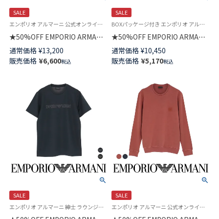
SALE
SALE
エンポリオ アルマーニ 公式オンラインショップ 紳士 ラウンジウェア
BOXパッケージ付き エンポリオ アルマーニ 男性 ラウンジウェア 父の日
★50%OFF EMPORIO ARMANI
★50%OFF EMPORIO ARMANI
JACQUARD LOGO バミューダ
HEARTS&LOVE CREW NECK T-
通常価格
¥
13,200
通常価格
¥
10,450
パンツ ベーシック テリージャ
SHIRT 半袖 Tシャツ EUサイズ
販売価格
¥
6,600
販売価格
¥
5,170
税込
税込
ージー ハーフパンツ メンズ EU
メンズ 54008597
サイズ 54007915
SALE
SALE
エンポリオ アルマーニ 紳士 ラウンジウェア
エンポリオ アルマーニ 公式オンラインショップ 紳士 ラウンジウェア