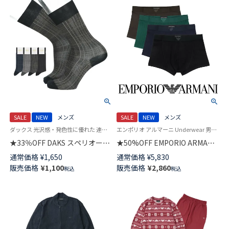
SALE
NEW
メンズ
SALE
NEW
メンズ
ダックス 光沢感・発色性に優れた 連続シルケット加工糸使用 紳士 靴下 男性
エンポリオ アルマーニ Underwear 男性 アンダーウェア 紳士 下着
★33％OFF DAKS スペリオール
★50%OFF EMPORIO ARMANI
ピマ綿混 ビジネスソックス 消
WINTER STRIPE ウィンター ス
通常価格
¥
1,650
通常価格
¥
5,830
臭加工 ノベーションチェック
トライプ ボクサーパンツ
販売価格
¥
1,100
販売価格
¥
2,860
税込
税込
クルー丈 日本製 メンズ
【S/M/L】 前閉じ EUサイズ メン
02502569
ズ 54050007