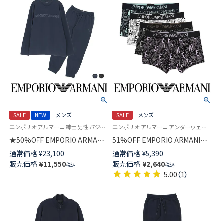
SALE
NEW
メンズ
SALE
メンズ
エンポリオ アルマーニ 紳士 男性 パジャマ 公式
エンポリオ アルマーニ アンダーウェア Underwear 男性 メンズ 下着 パンツ ブランド
★50%OFF EMPORIO ARMANI
51%OFF EMPORIO ARMANI
ラウンジウェア 上下セット オ
ALL OVER BOLD LOGO ボール
通常価格
¥
23,100
通常価格
¥
5,390
ーガニックコットン混 クルーネ
ド ロゴ ボクサーパンツ 前閉じ
販売価格
¥
11,550
販売価格
¥
2,640
税込
税込
ック 長袖 スウェット EUサイズ
メンズ 54045069
5.00
（
1
）
メンズ 54059787