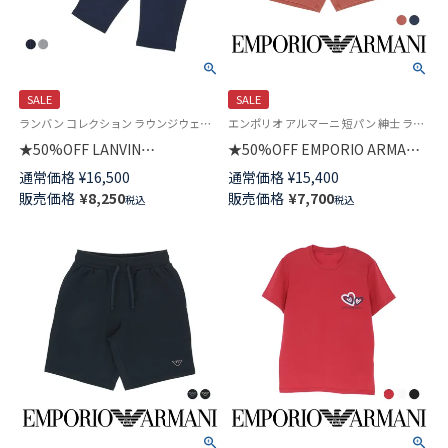
SALE
SALE
ランバン コレクション ラウンジウェア 日本製 部屋着 男性 紳士 プレゼント
エンポリオ アルマーニ 短パン 紳士 ラウンジウェア
★50%OFF LANVIN
★50%OFF EMPORIO ARMANI
COLLECTION パジャマ上下セ
BERMUDA ハーフパンツ メンズ
通常価格
¥
16,500
通常価格
¥
15,400
ット【M Lサイズ】ガンビートジ
EUサイズ 54007868
販売価格
¥
8,250
販売価格
¥
7,700
税込
税込
ャガード 天竺無地 綿100% 半袖
7分丈パンツ かぶり メンズ
54452010