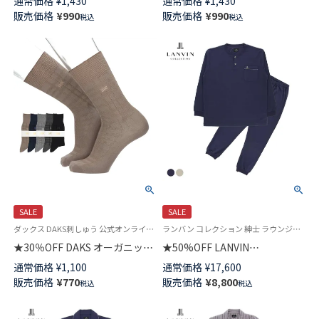
通常価格
¥
1,430
通常価格
¥
1,430
き口ゆったり ショート丈 メン
ロゴ＆ボーダー ショート丈 メ
販売価格
¥
990
販売価格
¥
990
税込
税込
ズカジュアル ソックス
ンズ カジュアル ソックス
02516723
02512720
SALE
SALE
ダックス DAKS刺しゅう 公式オンラインショップ 紳士 靴下
ランバン コレクション 紳士 ラウンジウェア 公式オンラインショップ
★30％OFF DAKS オーガニック
★50%OFF LANVIN
コットン混 かかとしっかりホー
COLLECTION パジャマ 上下セ
通常価格
¥
1,100
通常価格
¥
17,600
ルド ベーシックチェックリンク
ット【M Lサイズ】プレーンスム
販売価格
¥
770
販売価格
¥
8,800
税込
税込
ス クルー丈 メンズ カジュアル
ース 無地 シルケット加工 スウ
ソックス 02512668
ェット 長袖 長丈パンツ 前開き
メンズ 54440013