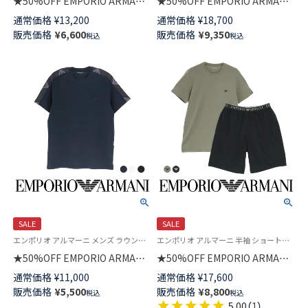
★50%OFF EMPORIO ARMANI
★50%OFF EMPORIO ARMANI
JACQUARD LOGO CREW NECK
GARMENT DYED CREW NECK
通常価格
¥
13,200
通常価格
¥
18,700
T-SHIRT ヘンリーネック 半袖
SWEATSHIRT 長袖 スウェット
販売価格
¥
6,600
販売価格
¥
9,350
税込
税込
シャツ メンズ EUサイズ
EUサイズ メンズ 54007862
54007917
SALE
SALE
エンポリオ アルマーニ メンズ ラウンジウェア 父の日
エンポリオ アルマーニ 半袖 ショートパンツ 部屋着 ルームウェア ブランド 紳士 ラウンジウェア
★50%OFF EMPORIO ARMANI
★50%OFF EMPORIO ARMANI
TEXTURED LOGOBAND CREW
バミューダパンツパジャマ 【S・
通常価格
¥
11,000
通常価格
¥
17,600
NECK T-SHIRT 半袖 Tシャツ
M・Lサイズ】 上下セット
販売価格
¥
5,500
販売価格
¥
8,800
税込
税込
EUサイズ メンズ 54007737
ENDURANCE PYJAMAS エンデ
5.00
（
1
）