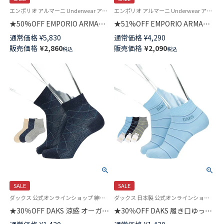
エンポリオ アルマーニ Underwear アンダーウェア 紳士 下着
エンポリオ アルマーニ Underwear アンダーウェア 紳士 下着
★50%OFF EMPORIO ARMANI
★51%OFF EMPORIO ARMANI
ALL OVER MICROFIBER オール
CORE LOGOBAND コアロゴバ
通常価格
¥
5,830
通常価格
¥
4,290
オーバーマイクロファイバー ボ
ンド ボクサーパンツ 前閉じ EU
販売価格
¥
2,860
販売価格
¥
2,090
税込
税込
クサーパンツ 前閉じ EUサイズ
サイズ メンズ 54007791
メンズ 54007962
SALE
SALE
ダックス 公式オンラインショップ 紳士 靴下
ダックス 日本製 公式オンラインショップ 紳士 靴下
★30％OFF DAKS 涼感 オーガニ
★30％OFF DAKS 履き口ゆった
ック綿麻混 ステッチダイヤ 履
り ソフト口ゴム やわらか綿混