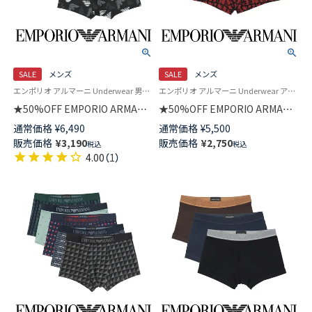
SALE
メンズ
SALE
メンズ
エンポリオ アルマーニ Underwear 男性 下着 パンツ アンダーウェア
エンポリオ アルマーニ Underwear アンダーウェア 男性 紳士 下着
★50%OFF EMPORIO ARMANI
★50%OFF EMPORIO ARMANI
ALL OVER MICROFIBER オール
ALL OVER LOGO オールオーバ
通常価格
¥
6,490
通常価格
¥
5,500
オーバーマイクロファイバー
ーロゴ ボクサーパンツ 【S/M/L】
販売価格
¥
3,190
販売価格
¥
2,750
税込
税込
ボクサーブリーフパンツ
前閉じ EUサイズ メンズ
4.00
（
1
）
【S/M/L】 前閉じ EUサイズ メン
54059950
ズ 54059972