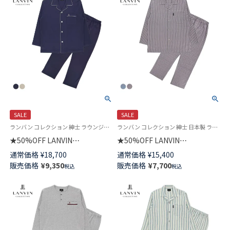
SALE
SALE
ランバン コレクション 紳士 ラウンジウェア 公式オンラインショップ
ランバン コレクション 紳士 日本製 ラウンジウェア 公式オンラインショップ 部屋着 男性 紳士 プレゼント ギフト
★50%OFF LANVIN
★50%OFF LANVIN
COLLECTION パジャマ 上下セ
COLLECTION パジャマ 上下セ
通常価格
¥
18,700
通常価格
¥
15,400
ット【M Lサイズ】プレーンスム
ット【M Lサイズ】ヘリンボンツ
販売価格
¥
9,350
販売価格
¥
7,700
税込
税込
ース 無地 シルケット加工 長袖
イルストライプ 綿100% 長袖 長
長丈パンツ 前ボタン 前開き メ
丈パンツ 前ボタン 前開き メン
ンズ 54420012
ズ 54440009