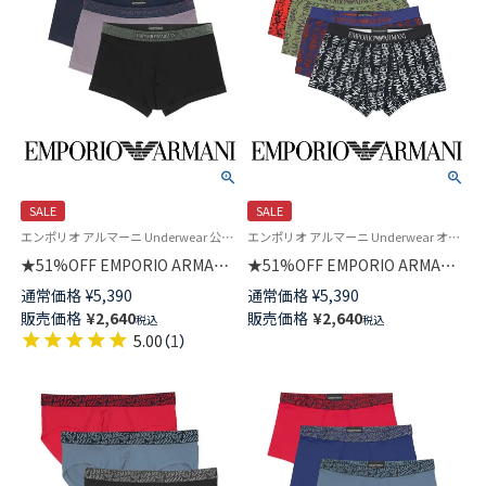
SALE
SALE
エンポリオ アルマーニ Underwear 公式 紳士 下着 アンダーウェア
エンポリオ アルマーニ Underwear オールオーバーロゴ 公式オンラインショップ 紳士 下着 アンダーウェア
★51%OFF EMPORIO ARMANI
★51%OFF EMPORIO ARMANI
SHINY LOGOBAND TRUNK シ
ボクサーパンツ ALL OVER
通常価格
¥
5,390
通常価格
¥
5,390
ャイニーロゴバンド ボクサーパ
LOGO 前閉じ EUサイズ メンズ
販売価格
¥
2,640
販売価格
¥
2,640
税込
税込
ンツ 前閉じ EUサイズ メンズ
54095069
5.00
（
1
）
54007711