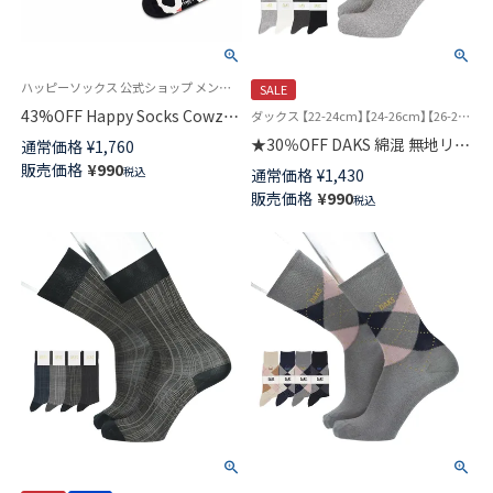
ハッピーソックス 公式ショップ メンズ ＆ レディス 靴下
SALE
43%OFF Happy Socks Cowzy (
ダックス 【22-24cm】【24-26cm】【26-28cm】 紳士 靴下 旧2512050
カウジー )クルー丈 ソックス ユ
★30％OFF DAKS 綿混 無地リブ
通常価格
¥
1,760
ニセックス 10237013
消臭加工 ワンポイント クルー
販売価格
¥
990
税込
通常価格
¥
1,430
丈 カジュアルソックス メンズ
販売価格
¥
990
税込
日本製 02512060