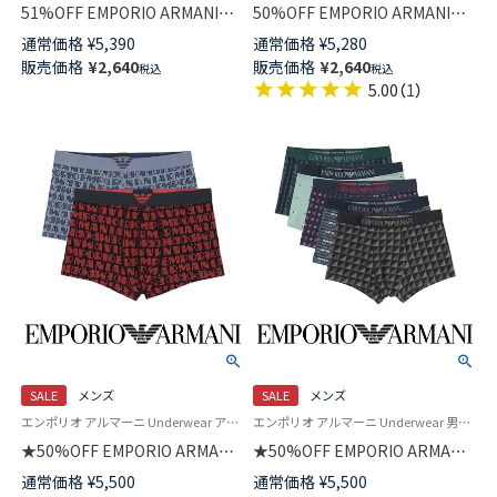
51%OFF EMPORIO ARMANI
50%OFF EMPORIO ARMANI
CLASSIC PATTERN MIX クラシ
MEGALOGO BOXER BRIEF メ
通常価格
¥
5,390
通常価格
¥
5,280
ック パターン ボクサーパンツ
タルロゴバンド ボクサーブリー
販売価格
¥
2,640
販売価格
¥
2,640
税込
税込
前閉じ EUサイズ メンズ
フ 前閉じ EUサイズ メンズ
5.00
（
1
）
54045049
54075168
SALE
メンズ
SALE
メンズ
エンポリオ アルマーニ Underwear アンダーウェア 男性 紳士 下着
エンポリオ アルマーニ Underwear 男性 アンダーウェア下着 パンツ ブランド
★50%OFF EMPORIO ARMANI
★50%OFF EMPORIO ARMANI
ALL OVER LOGO オールオーバ
ボクサーブリーフパンツ
通常価格
¥
5,500
通常価格
¥
5,500
ーロゴ ボクサーパンツ 【S/M/L】
【S/M/L】 前閉じ EUサイズ メン