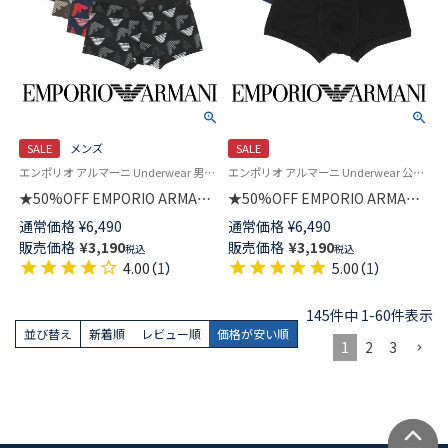
SALE
メンズ
SALE
エンポリオ アルマーニ Underwear 男性 下着 パンツ アンダーウェア
エンポリオ アルマーニ Underwear 公式 メンズ 男性 紳士 下着 プレゼント 無料ラッピング
★50%OFF EMPORIO ARMANI
★50%OFF EMPORIO ARMANI
ALL OVER MICROFIBER オール
イーグルリブ ビスコース ボク
通常価格
¥
6,490
通常価格
¥
6,490
オーバーマイクロファイバー
サーパンツ 【S/M/L】 前閉じ EU
販売価格
¥
3,190
販売価格
¥
3,190
税込
税込
ボクサーブリーフパンツ
サイズ 54000341
4.00
（
1
）
5.00
（
1
）
【S/M/L】 前閉じ EUサイズ メン
ズ 54059972
145
件中
1
-
60
件表示
並び替え
新着順
レビュー順
価格が安い順
1
2
3