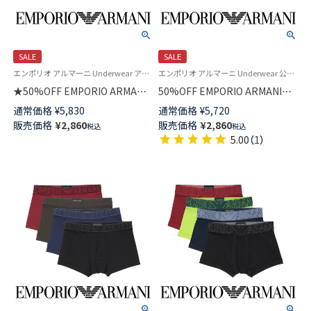
SALE
SALE
エンポリオ アルマーニ Underwear アンダーウェア 紳士 下着
エンポリオ アルマーニ Underwear 公式オンラインショップ
★50%OFF EMPORIO ARMANI
50%OFF EMPORIO ARMANI
ALL OVER MICROFIBER オール
ALL OVER PRINTED
通常価格
¥
5,830
通常価格
¥
5,720
オーバーマイクロファイバー ボ
MICROFIBER マイクロファイバ
販売価格
¥
2,860
販売価格
¥
2,860
税込
税込
クサーパンツ 前閉じ EUサイズ
ー ボクサーパンツ 前閉じ EUサ
5.00
（
1
）
メンズ 54007962
イズ メンズ 54045350