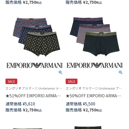
販売価格
¥
2,750
販売価格
¥
2,750
税込
税込
前閉じ EUサイズ メンズ
ズ 54059942
54059950
SALE
SALE
エンポリオ アルマーニ Underwear メンズ 紳士 下着 父の日
エンポリオ アルマーニ Underwear アンダーウェア 紳士 下着
★51%OFF EMPORIO ARMANI
★50%OFF EMPORIO ARMANI
オールオーバー ボールドイーグ
SOFT MODAL ソフトモダール
通常価格
¥
5,610
通常価格
¥
5,500
ルロゴ ボクサーパンツ【S/M/L】
ボクサーパンツ 前閉じ EUサイ
販売価格
¥
2,750
販売価格
¥
2,750
税込
税込
前閉じ EUサイズ 54007931
ズ メンズ 54007833