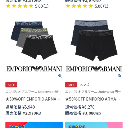
販売価格
¥
2,970
販売価格
¥
2,970
税込
税込
54095117
閉じ EUサイズ メンズ
5.00
（
1
）
5.00
（
1
）
54095350
SALE
SALE
メンズ
エンポリオ アルマーニ Underwear 紳士 ブランド 下着 アンダーウェア
エンポリオ アルマーニ Underwear 男性アンダーウェア 紳士 下着
★50%OFF EMPORIO ARMANI
★50%OFF EMPORIO ARMANI
メガロゴ ボクサーブリーフ 前
MEGALOGO メガロゴ ボクサー
通常価格
¥
5,940
通常価格
¥
6,270
閉じ EUサイズ メンズ
ブリーフパンツ 前閉じ 【S/M/L】
販売価格
¥
2,970
販売価格
¥
3,080
税込
税込
54095168
EUサイズ メンズ 54059786