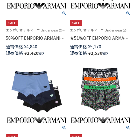
SALE
SALE
エンポリオ アルマーニ Underwear男性 メンズ 下着 パンツ ブランド
エンポリオ アルマーニ Underwear 公式オンラインショップ 紳士 下着
50%OFF EMPORIO ARMANI
★51%OFF EMPORIO ARMANI
MEGALOGO TRUNK メガロゴ
CLASSIC PATTERN MIX クラシ
通常価格
¥
4,840
通常価格
¥
5,170
ボクサー パンツ EUサイズ メン
ック パターン ボクサーパンツ
販売価格
¥
2,420
販売価格
¥
2,530
税込
税込
ズ 54051689
前閉じ EUサイズ メンズ
54007972