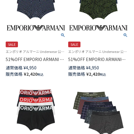
SALE
SALE
エンポリオ アルマーニ Underwear 公式オンラインショップ
エンポリオ アルマーニ Underwear 公式オンラインショップ
51%OFF EMPORIO ARMANI ク
51%OFF EMPORIO ARMANI
ラシック パターン ミックス ボ
EAGLE BRAND LOGO イーグル
通常価格
¥
4,950
通常価格
¥
4,950
クサーパンツ 前閉じ EUサイズ
ブランド ロゴ ボクサーパンツ
販売価格
¥
2,420
販売価格
¥
2,420
税込
税込
メンズ 54075049
前閉じ EUサイズ メンズ
54075080