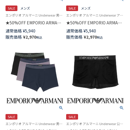
SALE
メンズ
SALE
メンズ
エンポリオ アルマーニ Underwear 男性 アンダーウェア 紳士 下着
エンポリオ アルマーニ Underwear アンダーウェア 男性 紳士 下着
★50%OFF EMPORIO ARMANI
★50%OFF EMPORIO ARMANI
ESSENTIAL MICROFIBER エッ
MEGALOGO メガロゴ ボクサー
通常価格
¥
5,940
通常価格
¥
5,940
センシャル マイクロファイバー
パンツ 【S/M/L】 前閉じ EUサイ
販売価格
¥
2,970
販売価格
¥
2,970
税込
税込
ボクサーパンツ 【S/M/L】 前閉じ
ズ メンズ 54059781
EUサイズ メンズ 54059831
SALE
SALE
エンポリオ アルマーニ Underwear 男性アンダーウェア 紳士 下着
エンポリオ アルマーニ Underwear 公式オンラインショップ 紳士 下着