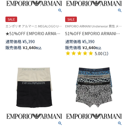
SALE
SALE
エンポリオ アルマーニ MEGALOGO Underwear 公式オンラインショップ 紳士 下着 ブランド アンダーウェア
EMPORIO ARMANI Underwear 男性 メンズ 下着 パンツ ブランド 父の日ギフト 父の日プレゼント 2024
★51%OFF EMPORIO ARMANI
51%OFF EMPORIO ARMANI
メガロゴ ボクサーパンツ 前閉
SHINY LOGOBAND ロゴ入り 光
通常価格
¥
5,390
通常価格
¥
5,390
じ EUサイズ メンズ 54095169
沢ウエストバンド ボクサーブリ
販売価格
¥
2,640
販売価格
¥
2,640
税込
税込
ーフ 前閉じ EUサイズ メンズ ア
5.00
（
1
）
ンダーウェア 54045128