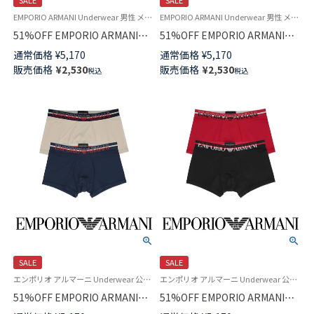
SALE
SALE
EMPORIO ARMANI Underwear 男性 メンズ 下着 パンツ ブランド 父の日ギフト 父の日プレゼント 2024
EMPORIO ARMANI Underwear 男性 メンズ 下着 パンツ ブランド 父の日ギフト 父の日プレゼント 2024
51%OFF EMPORIO ARMANI
51%OFF EMPORIO ARMANI
SHINY LOGOBAND ロゴ入り 光
ALL OVER VERTICAL LOGO バ
通常価格
¥
5,170
通常価格
¥
5,170
沢ウエストバンド ボクサーパン
ーティカル ロゴ ボクサーパン
販売価格
¥
2,530
販売価格
¥
2,530
税込
税込
ツ 前閉じ EUサイズ メンズ
ツ 前閉じ EUサイズ メンズ アン
54045129
ダーウェア 54045080
SALE
SALE
エンポリオ アルマーニ Underwear 公式オンラインショップ
エンポリオ アルマーニ Underwear 公式オンラインショップ
51%OFF EMPORIO ARMANI
51%OFF EMPORIO ARMANI
ESSENTIAL MICROFIBER マイ
EXCLUSIVE VALENTINES バレ