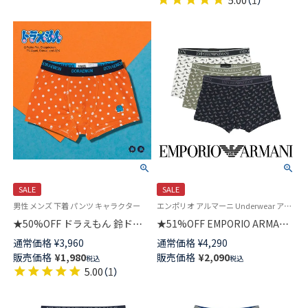
5.00
（
1
）
SALE
SALE
男性 メンズ 下着 パンツ キャラクター
エンポリオ アルマーニ Underwear アンダーウェア 紳士 下着
★50%OFF ドラえもん 鈴ドッ
★51%OFF EMPORIO ARMANI
ト柄 前開き ボクサー パンツ メ
CORE LOGOBAND コアロゴバ
通常価格
¥
3,960
通常価格
¥
4,290
ンズ アンダーウェア 53604001
ンド ボクサーパンツ 前閉じ EU
販売価格
¥
1,980
販売価格
¥
2,090
税込
税込
サイズ メンズ 54007791
5.00
（
1
）