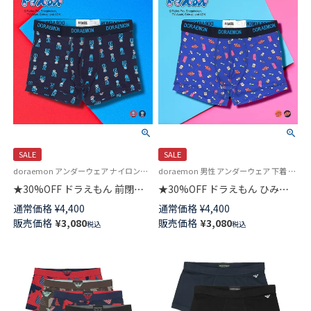
SALE
SALE
doraemon アンダーウェア ナイロンストレッチ素材 下着 パンツ キャラクター
doraemon 男性 アンダーウェア 下着 ナイロンストレッチ素材 キャラクター
★30%OFF ドラえもん 前閉じ
★30%OFF ドラえもん ひみつ
ボクサー パンツ メンズ
道具 前閉じ ボクサー パンツ メ
通常価格
¥
4,400
通常価格
¥
4,400
53605006
ンズ 53605005
販売価格
¥
3,080
販売価格
¥
3,080
税込
税込