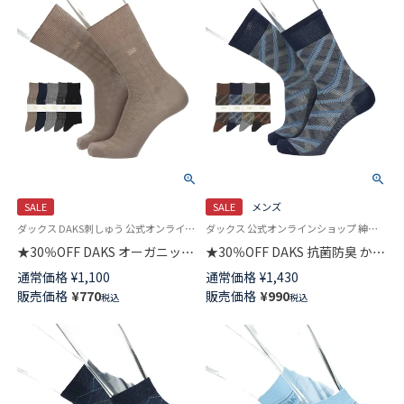
SALE
SALE
メンズ
ダックス DAKS刺しゅう 公式オンラインショップ 紳士 靴下
ダックス 公式オンラインショップ 紳士 靴下
★30％OFF DAKS オーガニック
★30％OFF DAKS 抗菌防臭 かか
コットン混 かかとしっかりホー
としっかりホールド City Check
通常価格
¥
1,100
通常価格
¥
1,430
ルド ベーシックチェックリンク
クルー丈 メンズ カジュアル ソ
販売価格
¥
770
販売価格
¥
990
税込
税込
ス クルー丈 メンズ カジュアル
ックス 02512673
ソックス 02512668