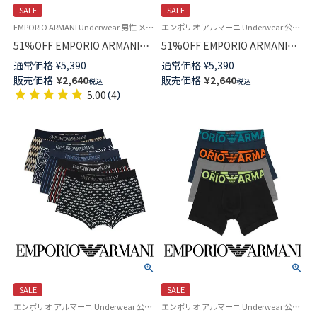
SALE
SALE
EMPORIO ARMANI Underwear 男性 メンズ 下着 パンツ ブランド 父の日ギフト 父の日プレゼント 2024
エンポリオ アルマーニ Underwear 公式オンラインショップ
51%OFF EMPORIO ARMANI
51%OFF EMPORIO ARMANI
SEAMLESS シームレス ボクサ
ALL OVER CAMOU カモ ボクサ
通常価格
¥
5,390
通常価格
¥
5,390
ーパンツ 前閉じ EUサイズ メン
ーパンツ 前閉じ EUサイズ メン
販売価格
¥
2,640
販売価格
¥
2,640
税込
税込
ズ 男性 プレゼント アンダーウ
ズ 54045099
5.00
（
4
）
ェア 54045281
SALE
SALE
エンポリオ アルマーニ Underwear 公式オンラインショップ
エンポリオ アルマーニ Underwear 公式オンラインショップ