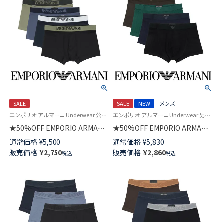
SALE
SALE
NEW
メンズ
エンポリオ アルマーニ Underwear 公式オンラインショップ 紳士 下着
エンポリオ アルマーニ Underwear 男性 アンダーウェア 紳士 下着
★50%OFF EMPORIO ARMANI
★50%OFF EMPORIO ARMANI
BASIC MICROFIBER ベーシック
WINTER STRIPE ウィンター ス
通常価格
¥
5,500
通常価格
¥
5,830
マイクロファイバー ボクサーパ
トライプ ボクサーパンツ
販売価格
¥
2,750
販売価格
¥
2,860
税込
税込
ンツ 前閉じ EUサイズ メンズ
【S/M/L】 前閉じ EUサイズ メン
54007753
ズ 54050007