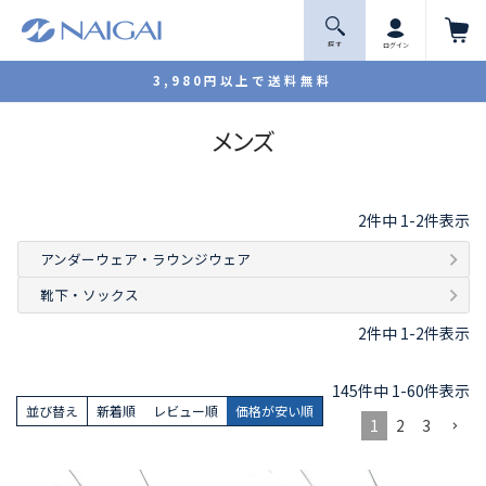
探 す
ログイン
3,980円以上で送料無料
メンズ
2
件中
1
-
2
件表示
アンダーウェア・ラウンジウェア
靴下・ソックス
2
件中
1
-
2
件表示
145
件中
1
-
60
件表示
並び替え
新着順
レビュー順
価格が安い順
1
2
3