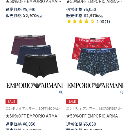
★50%OFF EMPORIO ARMANI
★50%OFF EMPORIO ARMANI
SHINY LOGOBAND TRUNK シ
SEAMLESS シームレス ボクサ
通常価格
¥
5,940
通常価格
¥
6,050
ャイニーロゴバンド ボクサーブ
ーパンツ 前閉じ EUサイズ メン
販売価格
¥
2,970
販売価格
¥
2,970
税込
税込
リーフパンツ 前閉じ EUサイズ
ズ 54095281
4.00
（
1
）
メンズ 54007716
SALE
SALE
エンポリオ アルマーニ SOFT MODAL Underwear 公式オンラインショップ 紳士 下着
エンポリオ アルマーニ MICROFIBER Underwear 公式オンラインショップ 紳士 下着 無料ラッピング ブランド アンダーウェア
★50%OFF EMPORIO ARMANI
★50%OFF EMPORIO ARMANI
ソフトモダール ボクサーパンツ
ALL OVER PRINTED マイクロ
通常価格
¥
6,050
通常価格
¥
6,050
前閉じ EUサイズ メンズ
ファイバー ボクサーパンツ 前