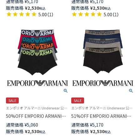
通常価格
¥
5,170
通常価格
¥
5,170
クロファイバー ボクサーパンツ
ンタイン ボクサーパンツ 前閉
販売価格
¥
2,530
販売価格
¥
2,530
税込
税込
前閉じ EUサイズ メンズ
じ EUサイズ メンズ 54047198
5.00
（
1
）
5.00
（
1
）
54047199
SALE
SALE
エンポリオ アルマーニ Underwear 公式オンラインショップ
エンポリオ アルマーニ Underwear 公式 メンズ
50%OFF EMPORIO ARMANI
51%OFF EMPORIO ARMANI
MEGALOGO TRUNK ロゴバン
ICONIC TRUNK ロゴバンド ボ
通常価格
¥
5,060
通常価格
¥
5,170
ド ボクサーパンツ 前閉じ EUサ
クサーパンツ 前閉じ EUサイズ
販売価格
¥
2,530
販売価格
¥
2,530
税込
税込
イズ メンズ 54075169
54075119