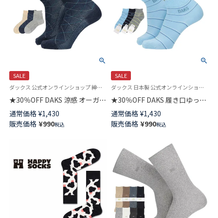
SALE
SALE
ダックス 公式オンラインショップ 紳士 靴下
ダックス 日本製 公式オンラインショップ 紳士 靴下
★30％OFF DAKS 涼感 オーガニ
★30％OFF DAKS 履き口ゆった
ック綿麻混 ステッチダイヤ 履
り ソフト口ゴム やわらか綿混
通常価格
¥
1,430
通常価格
¥
1,430
き口ゆったり ショート丈 メン
ロゴ＆ボーダー ショート丈 メ
販売価格
¥
990
販売価格
¥
990
税込
税込
ズカジュアル ソックス
ンズ カジュアル ソックス
02516723
02512720