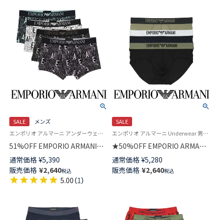
SALE
メンズ
SALE
エンポリオ アルマーニ アンダーウェア Underwear 男性 メンズ 下着 パンツ ブランド
エンポリオ アルマーニ Underwear 男性 アンダーウェア 紳士 下着
51%OFF EMPORIO ARMANI
★50%OFF EMPORIO ARMANI
ALL OVER BOLD LOGO ボール
BASIC MICROFIBER マイクロフ
通常価格
¥
5,390
通常価格
¥
5,280
ド ロゴ ボクサーパンツ 前閉じ
ァイバー ブリーフ パンツ 前閉
販売価格
¥
2,640
販売価格
¥
2,640
税込
税込
メンズ 54045069
じ EUサイズ メンズ 54007750
5.00
（
1
）