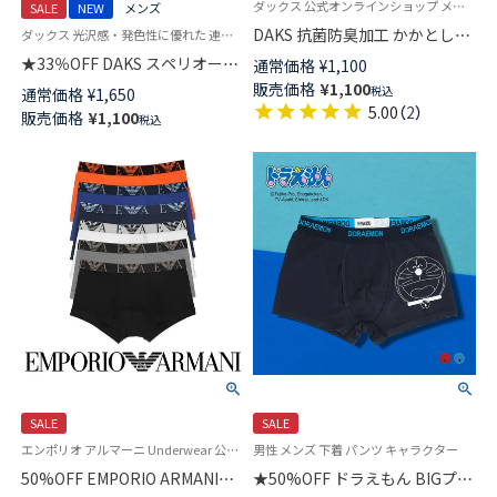
ダックス 公式オンラインショップ メンズ ソックス 靴下
SALE
NEW
メンズ
DAKS 抗菌防臭加工 かかとしっ
ダックス 光沢感・発色性に優れた 連続シルケット加工糸使用 紳士 靴下 男性
かりホールド Newアーガイル
★33％OFF DAKS スペリオール
通常価格
¥
1,100
DDカット クルー丈 小寸 大寸 メ
ピマ綿混 ビジネスソックス 消
販売価格
¥
1,100
税込
通常価格
¥
1,650
ンズ カジュアルソックス
臭加工 ノベーションチェック
5.00
（
2
）
販売価格
¥
1,100
02512676
税込
クルー丈 日本製 メンズ
02502569
SALE
SALE
エンポリオ アルマーニ Underwear 公式オンラインショップ
男性 メンズ 下着 パンツ キャラクター
50%OFF EMPORIO ARMANI
★50%OFF ドラえもん BIGプリ