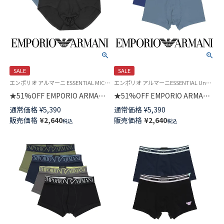
SALE
SALE
エンポリオ アルマーニ ESSENTIAL MICROFIBER Underwear 公式オンラインショップ 紳士 下着
エンポリオ アルマーニESSENTIAL Underwear 公式オンラインショップ 紳士 下着 ブランド アンダーウェア
★51%OFF EMPORIO ARMANI
★51%OFF EMPORIO ARMANI
エッセンシャル マイクロファイ
エッセンシャル マイクロファイ
通常価格
¥
5,390
通常価格
¥
5,390
バー ブリーフ 前閉じ EUサイズ
バー ボクサーパンツ 前閉じ EU
販売価格
¥
2,640
販売価格
¥
2,640
税込
税込
メンズ 54097196
サイズ メンズ 54097197