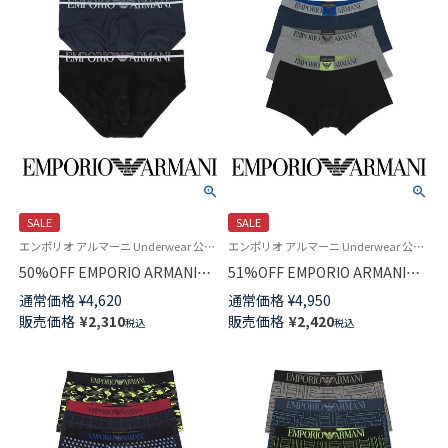
SALE
SALE
エンポリオ アルマーニ Underwear 公式オンラインショップ 紳士 下着
エンポリオ アルマーニ Underwear 公式オンラインショップ
50%OFF EMPORIO ARMANI
51%OFF EMPORIO ARMANI
THE NEW ICON ニューアイコン
EAGLE LABEL イーグルラベル
通常価格
¥
4,620
通常価格
¥
4,950
ブリーフ 前閉じ EUサイズ メン
オーガニックコットン ボクサー
販売価格
¥
2,310
販売価格
¥
2,420
税込
税込
ズ アンダーウェア 54047294
パンツ 前閉じ EUサイズ メンズ
54075179