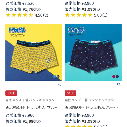
BOLD MONOGRAM ボールド モ
ント 前開き ボクサー パンツ メ
通常価格
¥
3,520
通常価格
¥
3,960
ノグラム ボクサーパンツ 前閉
ンズ アンダーウェア 53604004
販売価格
¥
1,760
販売価格
¥
1,980
税込
税込
じ EUサイズ メンズ 54007159
4.50
（
2
）
5.00
（
1
）
SALE
SALE
男性 メンズ 下着 パンツ キャラクター
男性 メンズ 下着 パンツ キャラクター
★50%OFF ドラえもん マルチ
★50%OFF ドラえもん ハート
刺繍 どら焼き 前開き ボクサー
柄 前開き ボクサー パンツ メン
通常価格
¥
3,960
通常価格
¥
3,960
パンツ メンズ アンダーウェア
ズ アンダーウェア 53604002
販売価格
¥
1,980
販売価格
¥
1,980
税込
税込
53604003