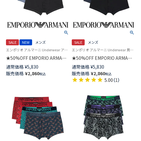
SALE
NEW
メンズ
SALE
メンズ
エンポリオ アルマーニ Underwear アンダーウェア 紳士 下着
エンポリオ アルマーニ Underwear 男性 アンダーウェア 紳士 下着
★50%OFF EMPORIO ARMANI
★50%OFF EMPORIO ARMANI
TECH WOOL テック ウール ボ
SOFT MODAL TRUNK ソフト モ
通常価格
¥
5,830
通常価格
¥
5,830
クサーパンツ 【S/M/L】 前閉じ
ダール ボクサーパンツ 【S/M/L】
販売価格
¥
2,860
販売価格
¥
2,860
税込
税込
EUサイズ メンズ 54059851
前閉じ EUサイズ メンズ
5.00
（
1
）
54059881