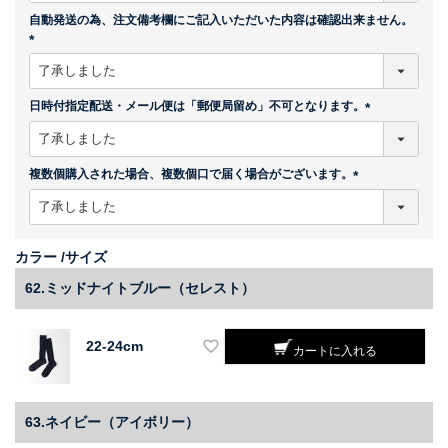
須
自動発送の為、注文備考欄にご記入いただいた内容は確認出来ません。
)
(
必
須
日時付指定配送・メール便は「郵便局留め」不可となります。
)
(
必
須
複数個購入された場合、複数個口で届く場合がございます。
)
(
必
須
)
カラー
サイズ
62.ミッドナイトブルー（セレスト）
22-24cm
カートに入れる
63.ネイビー（アイボリー）