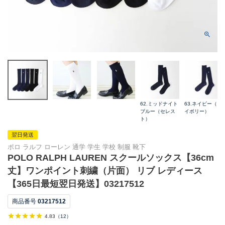
62.ミッドナイト
63.ネイビー（ア
ブルー（セレス
イボリー）
ト）
翌日発送
ポロ ラルフ ローレン 通学 学生 学校 制服 靴下
POLO RALPH LAUREN スクールソックス【36cm
丈】ワンポイント刺繍（片面） リブ レディース
【365日最短翌日発送】03217512
商品番号
03217512
4.83
（
12
）