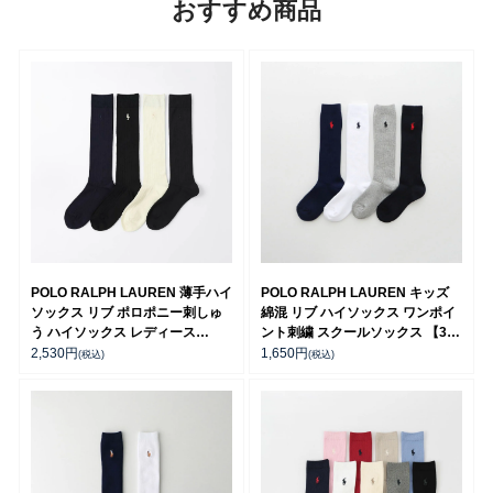
おすすめ商品
POLO RALPH LAUREN 薄手ハイ
POLO RALPH LAUREN キッズ
ソックス リブ ポロポニー刺しゅ
綿混 リブ ハイソックス ワンポイ
う ハイソックス レディース
ント刺繍 スクールソックス 【365
03217500
日最短翌日発送】 04873500
2,530
円
1,650
円
(税込)
(税込)