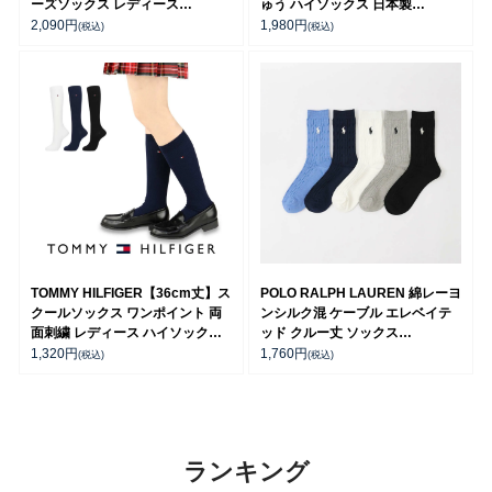
ーズソックス レディース
ゅう ハイソックス 日本製
03217442
04813711
2,090
円
1,980
円
(税込)
(税込)
TOMMY HILFIGER【36cm丈】ス
POLO RALPH LAUREN 綿レーヨ
クールソックス ワンポイント 両
ンシルク混 ケーブル エレベイテ
面刺繍 レディース ハイソックス
ッド クルー丈 ソックス
【365日最短翌日発送】
03207265
1,320
円
1,760
円
(税込)
(税込)
93481805
ランキング