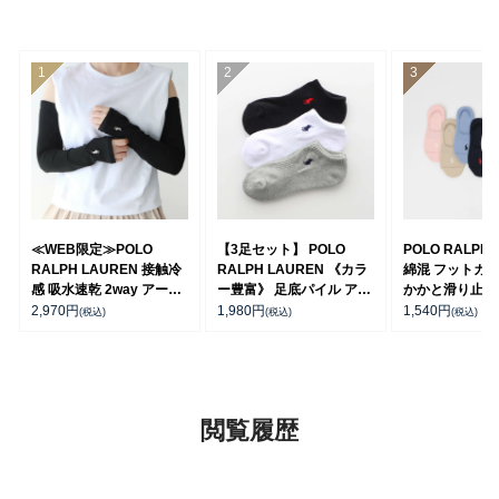
≪WEB限定≫POLO
【3足セット】 POLO
POLO RALPH 
RALPH LAUREN 接触冷
RALPH LAUREN 《カラ
綿混 フットカバ
感 吸水速乾 2way アーム
ー豊富》 足底パイル アー
かかと滑り止め
カバー ＆ レッグウォーマ
チサポート ワンポイント
ーソックス レ
2,970
円
1,980
円
1,540
円
(税込)
(税込)
(税込)
ー レディース 93228550
刺繍 スニーカー丈 ソック
03207940
ス レディース 93246602
閲覧履歴