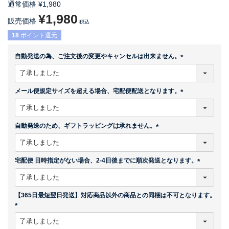
通常価格
¥
1,980
¥
1,980
販売価格
税込
18
ポイント還元
自動発送の為、ご注文後の変更やキャンセルは出来ません。
(
必
須
メール便規定サイズを超える場合、宅配便配送となります。
)
(
必
須
自動発送のため、ギフトラッピングは承れません。
)
(
必
須
宅配便 日時指定がない場合、2-4日後までに順次発送となります。
)
(
必
須
【365日最短翌日発送】対応商品以外の商品との同梱は不可となります。
)
(
必