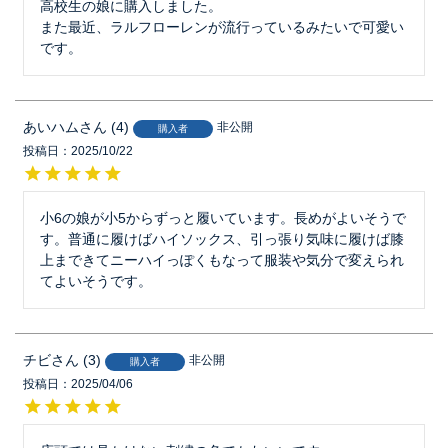
高校生の娘に購入しました。

また最近、ラルフローレンが流行っているみたいで可愛い
です。
あいハム
4
非公開
購入者
投稿日
2025/10/22
小6の娘が小5からずっと履いています。長めがよいそうで
す。普通に履けばハイソックス、引っ張り気味に履けば膝
上まできてニーハイっぽくもなって服装や気分で変えられ
てよいそうです。
チビ
3
非公開
購入者
投稿日
2025/04/06