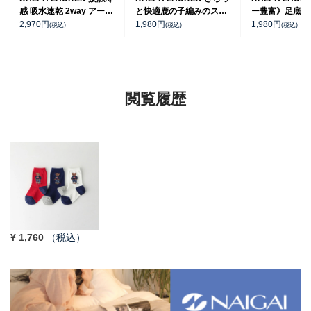
感 吸水速乾 2way アーム
と快適鹿の子編みのスニ
ー豊富》足底パ
カバー ＆ レッグウォーマ
ーカー丈ソックス 【3足
ポイントソック
2,970
円
1,980
円
1,980
円
(税込)
(税込)
(税込)
ー レディース 93228550
セット】 ワンポイント メ
ト丈 アーチサポ
ンズ レディース
ズ 92009604
92022800
閲覧履歴
¥
1,760
（税込）