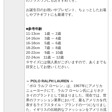
のプラスワンにもおすすめです。
お誕生日のお祝いやプレゼント、ちょっとしたお返
しやプチギフトにも最適です。
■参考年齢
11-13cm 1歳 ～ 2歳
14-16cm 3歳 ～ 4歳
16-18cm 5歳 ～ 6歳
18-20cm 7歳 ～ 8歳
20-22cm 9歳 ～ 10歳
22-24cm 11歳 ～ 12歳
※サイズには個人差がございますので、あくまでも
目安としてお使いください。
～ POLO RALPH LAUREN ～
「ポロ ラルフ ローレン」は、1967年にアメリカ
ニューヨークにて、ラルフ ローレン氏によりネク
タイのブランドとして始まりました。現在では、世
界のファッション業界において、最もアメリカを代
表するライフスタイル・ブランドの一つになりまし
た。イギリスの伝統的なファッションをアメリカ流