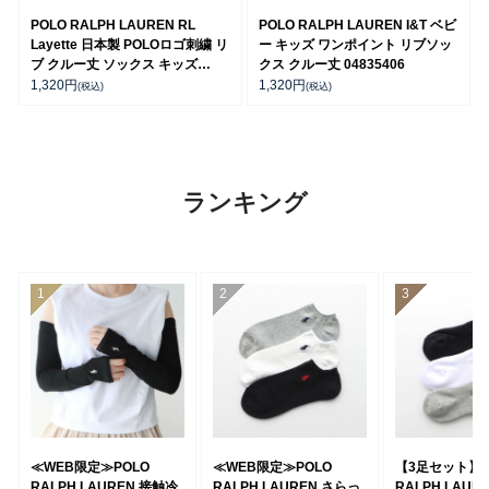
POLO RALPH LAUREN RL
POLO RALPH LAUREN I&T ベビ
Layette 日本製 POLOロゴ刺繍 リ
ー キッズ ワンポイント リブソッ
ブ クルー丈 ソックス キッズ
クス クルー丈 04835406
04885506
1,320
円
1,320
円
(税込)
(税込)
ランキング
≪WEB限定≫POLO
≪WEB限定≫POLO
【3足セット】 
RALPH LAUREN 接触冷
RALPH LAUREN さらっ
RALPH LAUR