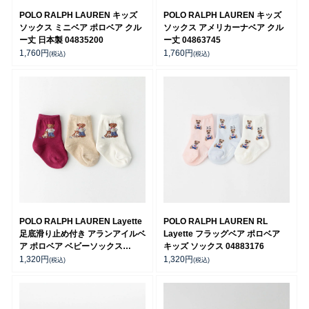
POLO RALPH LAUREN キッズ
POLO RALPH LAUREN キッズ
ソックス ミニベア ポロベア クル
ソックス アメリカーナベア クル
ー丈 日本製 04835200
ー丈 04863745
1,760
円
1,760
円
(税込)
(税込)
POLO RALPH LAUREN Layette
POLO RALPH LAUREN RL
足底滑り止め付き アランアイルベ
Layette フラッグベア ポロベア
ア ポロベア ベビーソックス
キッズ ソックス 04883176
04883175
1,320
円
1,320
円
(税込)
(税込)