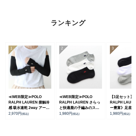
ランキング
≪WEB限定≫POLO
≪WEB限定≫POLO
【3足セット】 
RALPH LAUREN 接触冷
RALPH LAUREN さらっ
RALPH LAUR
感 吸水速乾 2way アーム
と快適鹿の子編みのスニ
ー豊富》足底パ
カバー ＆ レッグウォーマ
ーカー丈ソックス 【3足
ポイントソック
2,970
円
1,980
円
1,980
円
(税込)
(税込)
(税込)
ー レディース 93228550
セット】 ワンポイント メ
ト丈 アーチサポ
ンズ レディース
ズ 92009604
92022800