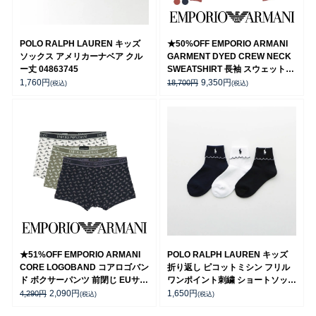
POLO RALPH LAUREN キッズ
★50%OFF EMPORIO ARMANI
ソックス アメリカーナベア クル
GARMENT DYED CREW NECK
ー丈 04863745
SWEATSHIRT 長袖 スウェット
EUサイズ メンズ 54007862
1,760
円
9,350
円
18,700
円
(税込)
(税込)
★51%OFF EMPORIO ARMANI
POLO RALPH LAUREN キッズ
CORE LOGOBAND コアロゴバン
折り返し ピコットミシン フリル
ド ボクサーパンツ 前閉じ EUサイ
ワンポイント刺繍 ショートソック
ズ メンズ 54007791
ス 04803763
2,090
円
1,650
円
4,290
円
(税込)
(税込)