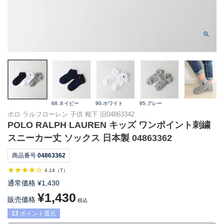
68.ネイビー
90.ホワイト
95.グレー
ポロ ラルフローレン 子供 靴下 旧04863342
POLO RALPH LAUREN キッズ ワンポイント刺繍
スニーカー丈 ソックス 日本製 04863362
商品番号
04863362
4.14
（
7
）
通常価格
¥
1,430
¥
1,430
販売価格
税込
13
ポイント還元