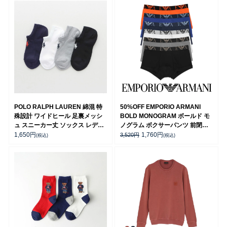
POLO RALPH LAUREN 綿混 特
50%OFF EMPORIO ARMANI
殊設計 ワイドヒール 足裏メッシ
BOLD MONOGRAM ボールド モ
ュ スニーカー丈 ソックス レディ
ノグラム ボクサーパンツ 前閉じ
ース 03207993
EUサイズ メンズ 54007159
1,650
円
1,760
円
3,520
円
(税込)
(税込)