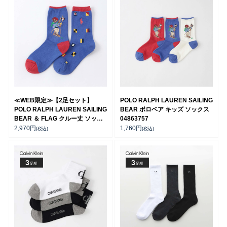
≪WEB限定≫【2足セット】
POLO RALPH LAUREN SAILING
POLO RALPH LAUREN SAILING
BEAR ポロベア キッズ ソックス
BEAR ＆ FLAG クルー丈 ソック
04863757
ス キッズ 94821200
2,970
円
1,760
円
(税込)
(税込)