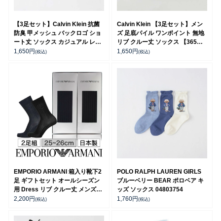
【3足セット】Calvin Klein 抗菌
Calvin Klein 【3足セット】メン
防臭 甲メッシュ バックロゴ ショ
ズ 足底パイル ワンポイント 無地
ート丈 ソックス カジュアル レデ
リブ クルー丈 ソックス 【365日
ィース メンズ 【365日最短翌日発
最短翌日発送】92572201
1,650
円
1,650
円
(税込)
(税込)
送】 92572508
EMPORIO ARMANI 箱入り靴下2
POLO RALPH LAUREN GIRLS
足 ギフトセット オールシーズン
ブルーベリー BEAR ポロベア キ
用 Dress リブ クルー丈 メンズ
ッズ ソックス 04803754
02492038（EA-2p） giftset
2,200
円
1,760
円
(税込)
(税込)