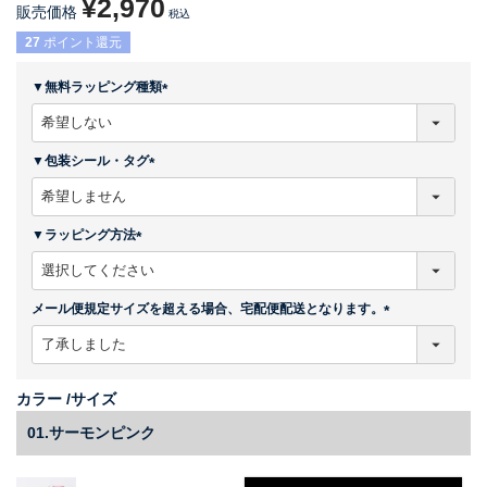
¥
2,970
販売価格
税込
27
ポイント還元
▼無料ラッピング種類
(
必
須
▼包装シール・タグ
)
(
必
須
▼ラッピング方法
)
(
必
須
メール便規定サイズを超える場合、宅配便配送となります。
)
(
必
須
)
カラー
サイズ
01.サーモンピンク