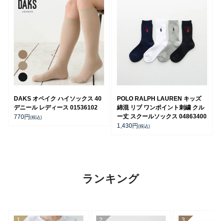
DAKS オペイク ハイソックス 40
POLO RALPH LAUREN キッズ
デニール レディース 01536102
綿混 リブ ワンポイント刺繍 クル
ー丈 スクールソックス 04863400
770
円
(税込)
1,430
円
(税込)
ランキング