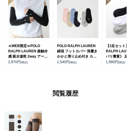
≪WEB限定≫POLO
POLO RALPH LAUREN
【3足セット】P
RALPH LAUREN 接触冷
綿混 フットカバー 深履き
RALPH LAUR
感 吸水速乾 2way アーム
かかと滑り止め付き カバ
バリ豊富》 足底
カバー ＆ レッグウォーマ
ーソックス レディース
ーチサポート 
2,970
円
1,540
円
1,980
円
(税込)
(税込)
(税込)
ー レディース 93228550
03207940
ト刺繍 ショート
ス レディース 93
閲覧履歴