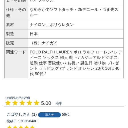
丈・その他
ハイソックス
仕様・その
なめらかでソフトタッチ・25デニール・つま先ス
ルー
他
素材
ナイロン、ポリウレタン
製造
日本
販売
（株）ナイガイ
関連ワード
POLO RALPH LAUREN ポロ ラルフ ローレン/ レデ
ィース ソックス 婦人 靴下 / カジュアル ビジネス
通勤 仕事 普段使い / お祝い 誕生日 贈り物 プレゼ
ント ラッピング /ブランド オシャレ 20代 30代 40
代 50代 /
5.00
4
こばやし
1
50代
購入者
投稿日
2026/04/01