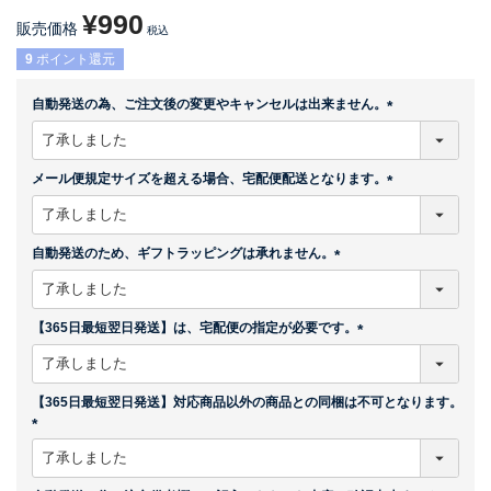
¥
990
販売価格
税込
9
ポイント還元
自動発送の為、ご注文後の変更やキャンセルは出来ません。
(
必
須
メール便規定サイズを超える場合、宅配便配送となります。
)
(
必
須
自動発送のため、ギフトラッピングは承れません。
)
(
必
須
【365日最短翌日発送】は、宅配便の指定が必要です。
)
(
必
須
【365日最短翌日発送】対応商品以外の商品との同梱は不可となります。
)
(
必
須