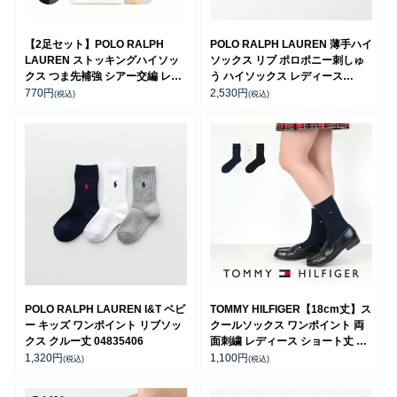
【2足セット】POLO RALPH
POLO RALPH LAUREN 薄手ハイ
LAUREN ストッキングハイソッ
ソックス リブ ポロポニー刺しゅ
クス つま先補強 シアー交編 レデ
う ハイソックス レディース
ィース 01824010
03217500
770
円
2,530
円
(税込)
(税込)
POLO RALPH LAUREN I&T ベビ
TOMMY HILFIGER【18cm丈】ス
ー キッズ ワンポイント リブソッ
クールソックス ワンポイント 両
クス クルー丈 04835406
面刺繍 レディース ショート丈 ソ
ックス 【365日最短翌日発送】
1,320
円
1,100
円
(税込)
(税込)
93481802