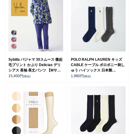
Sybilla パジャマ 30スムース 微起
POLO RALPH LAUREN キッズ
毛プリント かぶり Delicias デリ
CABLE ケーブル ポロポニー刺し
シアス 長袖 長丈パンツ 【Mサイ
ゅう ハイソックス 日本製
ズ】 73925792
04813711
15,400
円
1,980
円
(税込)
(税込)