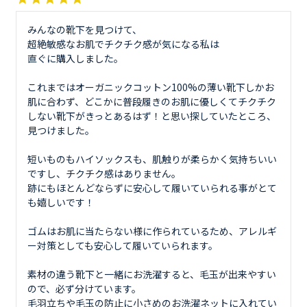
みんなの靴下を見つけて、

超絶敏感なお肌でチクチク感が気になる私は

直ぐに購入しました。

これまではオーガニックコットン100%の薄い靴下しかお
肌に合わず、どこかに普段履きのお肌に優しくてチクチク
しない靴下がきっとあるはず！と思い探していたところ、
見つけました。

短いものもハイソックスも、肌触りが柔らかく気持ちいい
ですし、チクチク感はありません。

跡にもほとんどならずに安心して履いていられる事がとて
も嬉しいです！

ゴムはお肌に当たらない様に作られているため、アレルギ
ー対策としても安心して履いていられます。

素材の違う靴下と一緒にお洗濯すると、毛玉が出来やすい
ので、必ず分けています。

毛羽立ちや毛玉の防止に小さめのお洗濯ネットに入れてい