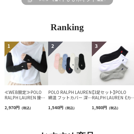
Ranking
≪WEB限定≫POLO
POLO RALPH LAUREN
【3足セット】POLO
RALPH LAUREN 接触
綿混 フットカバー 深履
RALPH LAUREN 《カ
冷感 吸水速乾 2way ア
き かかと滑り止め付き
バリ豊富》 足底パイル
2,970
円
1,540
円
1,980
円
ームカバー ＆ レッグウ
(税込)
カバーソックス レディ
(税込)
アーチサポート ワン
(税込)
ォーマー レディース
ース 03207940
イント刺繍 ショート
93228550
ソックス レディース
93246604