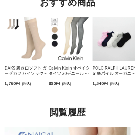
おすすめ商品
DAKS 履き口ソフト ガ
Calvin Klein オペイク
POLO RALPH LAURE
ーゼカフ ハイソックス
タイツ 30デニール ゾ
足底パイル オーガニ
レディース 日本製
ッキシアーサポート シ
クコットン混 スニー
1,760
円
880
円
1,540
円
03367073
(税込)
ルクプロテイン加工 消
(税込)
ー丈 ソックス レディ
(税込)
臭糸 股底マチ付き つま
ス 03207894
先スルー 日本製 レディ
ース 01709530
閲覧履歴