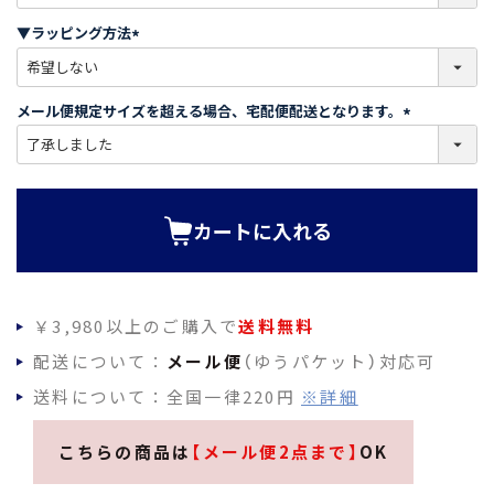
必
須
▼ラッピング方法
)
(
必
須
メール便規定サイズを超える場合、宅配便配送となります。
)
(
必
須
)
カートに入れる
￥3,980以上のご購入で
送料無料
配送について：
メール便
（ゆうパケット）対応可
送料について：全国一律220円
※詳細
こちらの商品は
【メール便2点まで】
OK