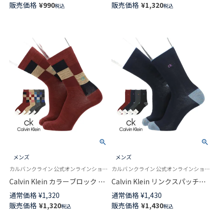
販売価格
¥
990
販売価格
¥
1,320
税込
税込
ックス 02512673
メンズ
メンズ
カルバンクライン 公式オンラインショップ 紳士 靴下 男性
カルバンクライン 公式オンラインショップ 紳士 靴下 男性
Calvin Klein カラーブロック ミ
Calvin Klein リンクスパッチワ
ドル丈 カジュアル ソックス メ
ーク ミドル丈 カジュアル ソッ
通常価格
¥
1,320
通常価格
¥
1,430
ンズ 02542274
クス メンズ 02542273
販売価格
¥
1,320
販売価格
¥
1,430
税込
税込