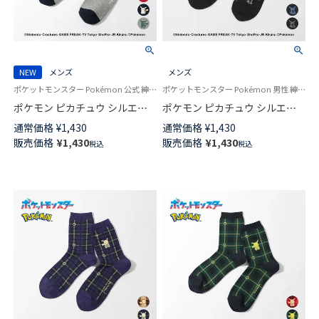
NEW
メンズ
メンズ
ポケットモンスター Pokémon 公式 紳士 靴下 男性
ポケットモンスター Pokémon 男性 紳士 靴下
ポケモン ピカチュウ シルエッ
ポケモン ピカチュウ シルエッ
ト プリント Plaid3 クルー丈 カ
ト クルー丈 カジュアル ソック
通常価格
¥
1,430
通常価格
¥
1,430
ジュアル ソックス メンズ
ス メンズ 日本製 02432106
販売価格
¥
1,430
販売価格
¥
1,430
税込
税込
02432105