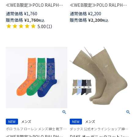
≪WEB限定≫POLO RALPH
≪WEB限定≫POLO RALPH
LAUREN オーガニックコットン
LAUREN GLEN PLAID WITH
通常価格
¥
1,760
通常価格
¥
2,200
混 TIE DYE クルー丈 ソックス
EMBROIDERY クルー丈 ソック
販売価格
¥
1,760
販売価格
¥
2,200
税込
税込
メンズ 92012545
ス メンズ 92012543
5.00
（
1
）
NEW
メンズ
NEW
メンズ
ポロ ラルフ ローレン メンズ 紳士 靴下 カジュアル 26SS
ダックス 公式オンラインショップ 紳士 靴下
≪WEB限定≫POLO RALPH
DAKS オーガニックコットン混