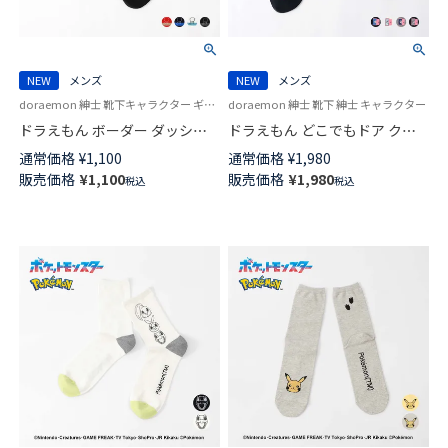
NEW
メンズ
NEW
メンズ
doraemon 紳士 靴下キャラクター ギフト プレゼント
doraemon 紳士 靴下 紳士 キャラクター
ドラえもん ボーダー ダッシュ
ドラえもん どこでもドア クル
ドラ クルー丈 カジュアル ソッ
ー丈 カジュアル ソックス メン
通常価格
¥
1,100
通常価格
¥
1,980
クス メンズ 02462119
ズ 02462118
販売価格
¥
1,100
販売価格
¥
1,980
税込
税込