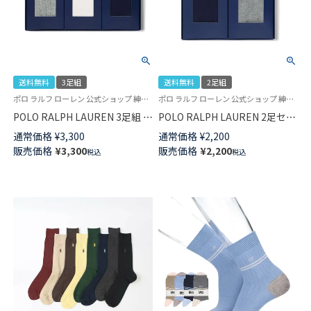
送料無料
3足組
送料無料
2足組
ポロ ラルフ ローレン 公式ショップ 紳士 贈答用 靴下
ポロ ラルフ ローレン 公式ショップ 紳士 贈答用 靴下
POLO RALPH LAUREN 3足組 ギ
POLO RALPH LAUREN 2足セッ
フトセット 綿混 ワンポイント
ト 箱入り ギフトセット 綿混 ワ
通常価格
¥
3,300
通常価格
¥
2,200
刺繍 無地リブ クルー丈 カジュ
ンポイント刺繍 無地リブ クル
販売価格
¥
3,300
販売価格
¥
2,200
税込
税込
アル ソックス メンズ 02092184
ー丈 メンズ ソックス 02092183
( PLC-30 ) giftset
( PLC-20 ) giftset