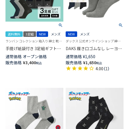
送料無料
3足組
NEW
メンズ
NEW
メンズ
ランバン コレクション 箱入り 紳士 靴下 プレゼント ギフト 贈答 歳暮 クリスマス
ダックス 公式オンラインショップ 紳士 靴下 男性
手提げ紙袋付き 3足組ギフトセ
DAKS 履き口ゴムなし レーヨン
ット LANVIN COLLECTION オー
シルク混 かかとしっかりホール
通常価格
オープン価格
通常価格
¥
1,650
ルシーズン用 リブ クルー丈 ビ
ド 日本製 クルー丈 ソックス メ
販売価格
¥
3,400
販売価格
¥
1,650
税込
税込
ジネス ソックス 包装済 メンズ
ンズ 02512718
4.00
（
1
）
02492053（LV-30-RB）giftset