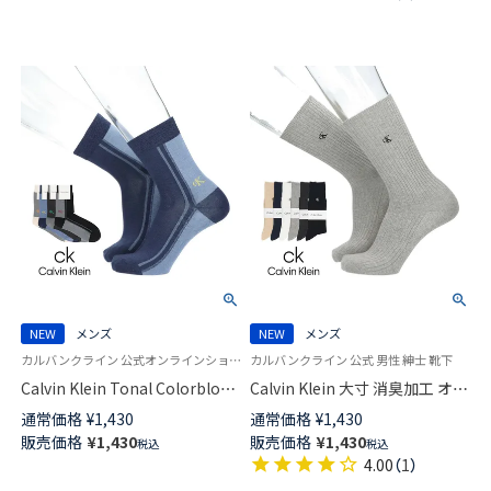
NEW
メンズ
NEW
メンズ
カルバンクライン 公式オンラインショップ 紳士 靴下 男性
カルバンクライン 公式 男性 紳士 靴下
Calvin Klein Tonal Colorblok
Calvin Klein 大寸 消臭加工 オー
クルー丈 カジュアル ソックス
ガニックコットン混 ワンポイン
通常価格
¥
1,430
通常価格
¥
1,430
メンズ 02542276
ト リブ クルー丈 カジュアル ソ
販売価格
¥
1,430
販売価格
¥
1,430
税込
税込
ックス メンズ 日本製 大きいサ
4.00
（
1
）
イズ【27-29cm】02542110