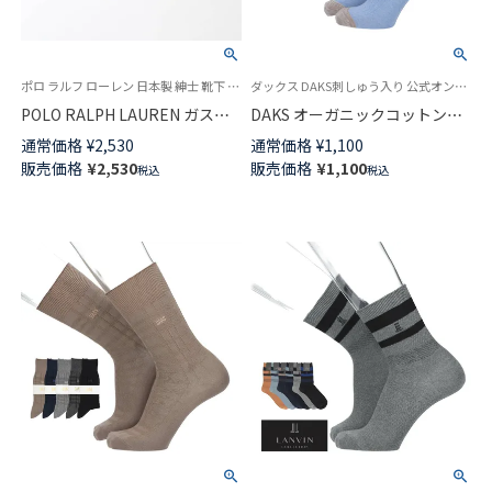
ポロ ラルフ ローレン 日本製 紳士 靴下 2025SS
ダックス DAKS刺しゅう入り 公式オンラインショップ 紳士 靴下
POLO RALPH LAUREN ガスシ
DAKS オーガニックコットン混
ル綿 多色 リブ ワンポイント刺
リブ カジュアルソックス かか
通常価格
¥
2,530
通常価格
¥
1,100
しゅう クルー丈 ビジネス カジ
としっかりホールド 20cm丈 ミ
販売価格
¥
2,530
販売価格
¥
1,100
税込
税込
ュアル メンズ ソックス
ドル丈 メンズ 02512677
02042700