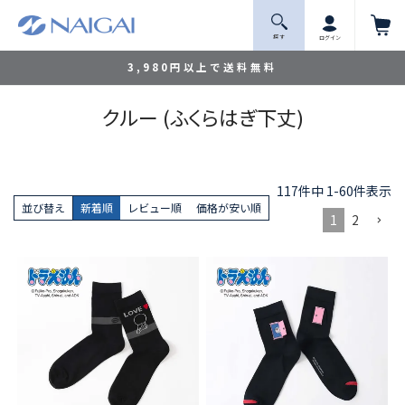
探 す
ログイン
3,980円以上で送料無料
クルー (ふくらはぎ下丈)
117
件中
1
-
60
件表示
並び替え
新着順
レビュー順
価格が安い順
1
2