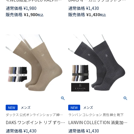
LAUREN PAISLEY クルー丈 ソ
かかとしっかりホールド ダイヤ
通常価格
¥
1,980
通常価格
¥
1,430
ックス メンズ 92012544
リンクス クルー丈 カジュアル
販売価格
¥
1,980
販売価格
¥
1,430
税込
税込
ソックス メンズ 02512678
NEW
メンズ
NEW
メンズ
ダックス 公式オンラインショップ 紳士 靴下
ランバン コレクション 男性 紳士 靴下
DAKS ワンポイント リブ ずり落
LANVIN COLLECTION 消臭加工
ちにくい仕様 消臭加工 24cm丈
土踏まずサポート 綿レーヨン混
通常価格
¥
1,430
通常価格
¥
1,430
クルー丈 カジュアル ソックス
JL両面刺しゅう クルー丈 カジ