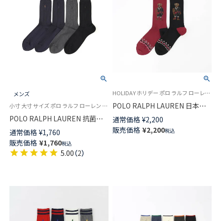
HOLIDAY ホリデー ポロ ラルフ ローレン 紳士 靴下 25FW
メンズ
POLO RALPH LAUREN 日本製
小寸 大寸 サイズ ポロ ラルフ ローレン 25FW
オーガニックコットン混 ホリデ
POLO RALPH LAUREN 抗菌防
通常価格
¥
2,200
ーベア クルー丈 カジュアル メ
臭 センター リンクス ワンポイ
販売価格
¥
2,200
税込
通常価格
¥
1,760
ンズ ソックス 02012503
ント刺しゅう クルー丈 ビジネ
販売価格
¥
1,760
税込
ス ソックス メンズ【24-25cm】
5.00
（
2
）
【25-26cm】【27-28cm】
02042010