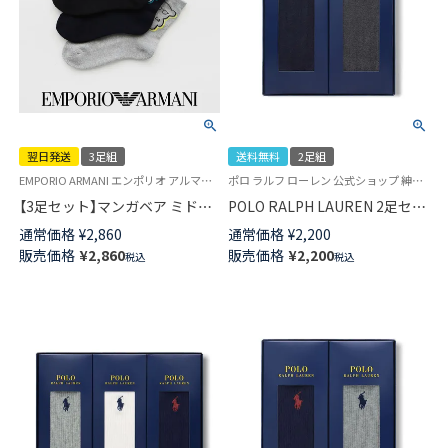
翌日発送
3足組
送料無料
2足組
EMPORIO ARMANI エンポリオ アルマーニ EA 靴下 男性 ギフト プレゼント
ポロ ラルフ ローレン 公式ショップ 紳士 贈答用 靴下
【3足セット】マンガベア ミドル
POLO RALPH LAUREN 2足セッ
丈カジュアルソックス 足底パイ
ト 箱入り ギフトセット 綿混 ワ
通常価格
¥
2,860
通常価格
¥
2,200
ル メンズ 【365日最短翌日発送】
ンポイント刺繍 無地リブ クル
販売価格
¥
2,860
販売価格
¥
2,200
税込
税込
92342721
ー丈 メンズ ソックス 02092181
( PL-20 ) giftset