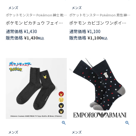
メンズ
メンズ
ポケットモンスター Pokémon 紳士 靴下 男性
ポケットモンスター Pokémon 男性 紳士 靴下
ポケモン ピカチュウ フェイス
ポケモン カビゴン ワンポイン
クルー丈 カジュアル ソックス
ト刺しゅう リブソックス クル
通常価格
¥
1,430
通常価格
¥
1,100
メンズ 日本製 02432102
ー丈 カジュアル メンズ
販売価格
¥
1,430
販売価格
¥
1,100
税込
税込
02432101
メンズ
メンズ