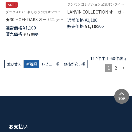
ランバン コレクション 公式オンラインショップ 紳士 靴下
SALE
LANVIN COLLECTION オーガニ
ダックス DAKS刺しゅう 公式オンラインショップ 紳士 靴下
ックコットン混 ヘリンボンボー
★30％OFF DAKS オーガニック
通常価格
¥
1,100
ダー ミドル丈カジュアルソック
コットン混 かかとしっかりホー
販売価格
¥
1,100
税込
通常価格
¥
1,100
ス メンズ 02412135
ルド ベーシックチェックリンク
販売価格
¥
770
税込
ス クルー丈 メンズ カジュアル
ソックス 02512668
117
件中
1
-
60
件表示
並び替え
新着順
レビュー順
価格が安い順
1
2
お支払い