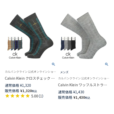
カルバンクライン 公式オンラインショップ 紳士 靴下
メンズ
Calvin Klein クロスチェック ク
カルバンクライン 公式オンラインショップ 紳士 靴下
ルー丈 カジュアル ソックス メ
Calvin Klein ワッフルストライ
通常価格
¥
1,320
ンズ 02542272
プ ck刺繍 クルー丈 カジュアル
販売価格
¥
1,320
税込
通常価格
¥
1,430
ソックス メンズ 02542271
5.00
（
1
）
販売価格
¥
1,430
税込