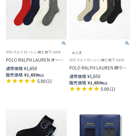
ポロ ラルフ ローレン 紳士 靴下 25FW
メンズ
POLO RALPH LAUREN オーガ
ポロ ラルフ ローレン 紳士 靴下 25FW
ニックコットン混 ラインリブ
POLO RALPH LAUREN 綿ウー
通常価格
¥
1,650
ミドル丈 カジュアル メンズ ソ
ル混 ケーブル編み ポロポニー
販売価格
¥
1,650
税込
通常価格
¥
1,650
ックス 02012498
刺しゅう ミドル丈 日本製 カジ
5.00
（
1
）
販売価格
¥
1,650
税込
ュアルメンズ ソックス
5.00
（
1
）
02012467