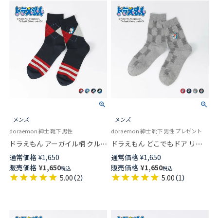
メンズ
メンズ
doraemon 紳士 靴下 男性
doraemon 紳士 靴下 男性 プレゼント
ドラえもん アーガイル柄 クル
ドラえもん どこでもドア リン
ー丈 カジュアル ソックス メン
クス クルー丈 カジュアル ソッ
通常価格
¥
1,650
通常価格
¥
1,650
ズ 日本製 02462117
クス メンズ 日本製 02462116
販売価格
¥
1,650
販売価格
¥
1,650
税込
税込
5.00
（
2
）
5.00
（
1
）