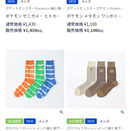
NEW
メンズ
NEW
メンズ
ポケットモンスター Pokémon 紳士 靴下 男性
ポケットモンスター ポケモン Pokémon 公式オンラインショップ 紳士 靴下 男性
ポケモン ゼニガメ・ ヒトカ
ポケモン メタモン ワンポイン
ゲ・ フシギダネ プリント クル
ト リブ クルー丈 カジュアル ソ
通常価格
¥
1,430
通常価格
¥
1,100
ー丈 カジュアル ソックス メン
ックス メンズ 02432107
販売価格
¥
1,430
販売価格
¥
1,100
税込
税込
ズ 02432110
WEB限定
NEW
メンズ
WEB限定
NEW
メンズ
ポロ ラルフ ローレン メンズ 紳士 靴下 カジュアル 26SS
ポロ ラルフ ローレン メンズ 紳士 靴下 カジュアル 26SS