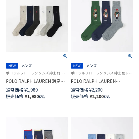
NEW
メンズ
NEW
メンズ
ポロ ラルフ ローレン メンズ 紳士 靴下 カジュアル 26SS
ポロ ラルフ ローレン メンズ 紳士 靴下 カジュアル 26SS
POLO RALPH LAUREN 消臭加
POLO RALPH LAUREN
工 リブ ポロポニー刺しゅう ワ
SOCIETY BEAR ポロベア 25cm
通常価格
¥
1,980
通常価格
¥
2,200
ンポイント 特大寸 大きいサイ
クルー丈 ソックス 日本製
販売価格
¥
1,980
販売価格
¥
2,200
税込
税込
ズ クルー丈 ソックス【28-
02012516
30cm】02032313