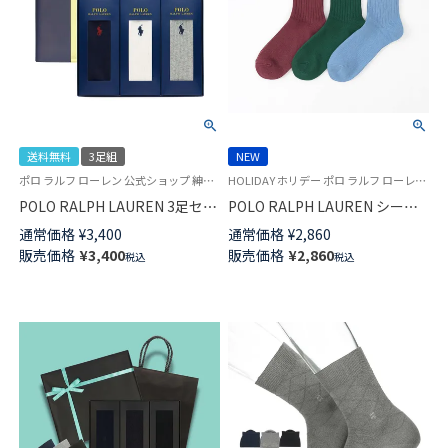
送料無料
3足組
NEW
ポロ ラルフ ローレン 公式ショップ 紳士 贈答用 靴下
HOLIDAY ホリデー ポロ ラルフ ローレン 紳士 靴下 25FW
POLO RALPH LAUREN 3足セッ
POLO RALPH LAUREN シーズ
ト 手提げ紙袋付き ギフトセッ
ンベア刺しゅう オーガニックコ
通常価格
¥
3,400
通常価格
¥
2,860
ト 綿混 ワンポイント刺繍 無地
ットン混 クルー丈 カジュアル
販売価格
¥
3,400
販売価格
¥
2,860
税込
税込
リブ クルー丈 カジュアル ソッ
メンズ ソックス 02012502
クス メンズ 02092184 ( PLC-
30-RB ) giftset