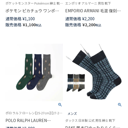
ポケットモンスター Pokémon 紳士 靴下 男性
エンポリオ アルマーニ 男性 靴下
ポケモン ピカチュウ ワンポイ
EMPORIO ARMANI 毛混 復刻ホ
ント 刺しゅう リブソックス ク
リデーベア ドット クルー丈 カ
通常価格
¥
1,100
通常価格
¥
2,200
ルー丈 カジュアル メンズ
ジュアル ソックス メンズ 日本
販売価格
¥
1,100
販売価格
¥
2,200
税込
税込
02432100
製 02345176
ポロ ラルフ ローレン【25-27cm】【27-29cm】大きいサイズ 紳士 靴下 25FW
メンズ
POLO RALPH LAUREN
ダックス 日本製 公式 男性 紳士 靴下
ALLOVER BEAR チャールズベ
DAKS 履き口ゆったりらくらく