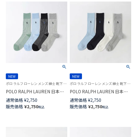
NEW
NEW
ポロ ラルフ ローレン メンズ 紳士 靴下 26SS
ポロ ラルフ ローレン メンズ 紳士 靴下 26SS
POLO RALPH LAUREN 日本製
POLO RALPH LAUREN 日本製
アメリカンシーアイランドコッ
アメリカンシーアイランドコッ
通常価格
¥
2,750
通常価格
¥
2,750
トン ピンチェック クルー丈 ソ
トン リブ クルー丈 ソックス
販売価格
¥
2,750
販売価格
¥
2,750
税込
税込
ックス 02042711
02042710