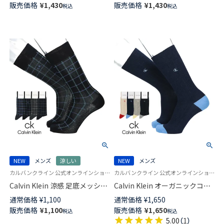
販売価格
¥
1,430
販売価格
¥
1,430
税込
税込
日本製 メンズ 02512065
ュアル ソックス メンズ 日本製
02412075
NEW
メンズ
涼しい
NEW
メンズ
カルバンクライン 公式オンラインショップ 紳士 靴下 男性
カルバンクライン 公式オンラインショップ 紳士 靴下 男性
Calvin Klein 涼感 足底メッシュ
Calvin Klein オーガニックコッ
抗菌防臭 タッターソール クル
トン混 ワッフルストライプ ク
通常価格
¥
1,100
通常価格
¥
1,650
ー丈 ビジネス ソックス メンズ
ルー丈 カジュアル ソックス メ
販売価格
¥
1,100
販売価格
¥
1,650
税込
税込
02562368
ンズ 02542280
5.00
（
1
）