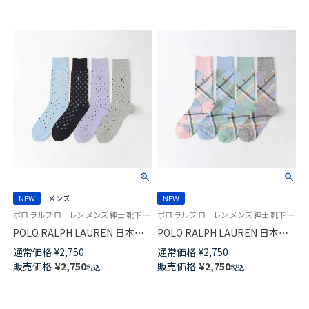
NEW
メンズ
NEW
ポロ ラルフ ローレン メンズ 紳士 靴下 26SS
ポロ ラルフ ローレン メンズ 紳士 靴下 26SS
POLO RALPH LAUREN 日本製
POLO RALPH LAUREN 日本製
アメリカンシーアイランドコッ
アメリカンシーアイランドコッ
通常価格
¥
2,750
通常価格
¥
2,750
トン ペイズリー クルー丈 ソッ
トン マドラスチェック クルー
販売価格
¥
2,750
販売価格
¥
2,750
税込
税込
クス 02042713
丈 ソックス 02042712