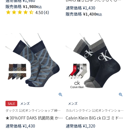
通常価格
¥
1,980
ア ポロベア クルー丈 カジュア
ガーゼ編み アクリル毛混 かか
販売価格
¥
1,980
税込
通常価格
¥
1,430
ル ソックス メンズ 02012496
としっかりホールド 格子柄ジャ
4.50
（
4
）
販売価格
¥
1,430
税込
ガード クルー丈 メンズ カジュ
アル ソックス 02515744
SALE
メンズ
メンズ
ダックス 公式オンラインショップ 紳士 靴下
カルバンクライン 公式オンラインショップ 紳士 靴下 男性
★30％OFF DAKS 抗菌防臭 かか
Calvin Klein BIG ck ロゴ ミドル
としっかりホールド City Check
丈 カジュアル ソックス メンズ
通常価格
¥
1,430
通常価格
¥
1,320
クルー丈 メンズ カジュアル ソ
02542275