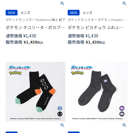
NEW
メンズ
NEW
メンズ
ポケットモンスター Pokémon 紳士 靴下
ポケットモンスター ポケモン Pokémon 紳士 靴下 男性
ポケモン チコリータ・ポカブ・
ポケモン ピカチュウ ふわふわ
ワニノコ プリント クルー丈 カ
フェイス クルー丈 カジュアル
通常価格
¥
1,430
通常価格
¥
1,430
ジュアル ソックス メンズ
ソックス メンズ 日本製
販売価格
¥
1,430
販売価格
¥
1,430
税込
税込
02432113
02432112