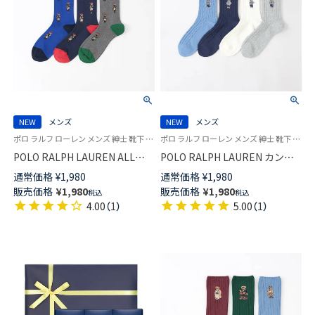
NEW
メンズ
NEW
メンズ
ポロ ラルフ ローレン メンズ 紳士 靴下 カジュアル 26SS
ポロ ラルフ ローレン メンズ 紳士 靴下 カジュアル 26SS
POLO RALPH LAUREN ALL
POLO RALPH LAUREN カント
OVERシーズンベア ポロベア
リーベア刺繍 ポロベア 20cm丈
通常価格
¥
1,980
通常価格
¥
1,980
25cm丈 クルー丈 ソックス
ソックス【25-27cm】【27-
販売価格
¥
1,980
販売価格
¥
1,980
税込
税込
02012512
29cm】 02012511
4.00
（
1
）
5.00
（
1
）