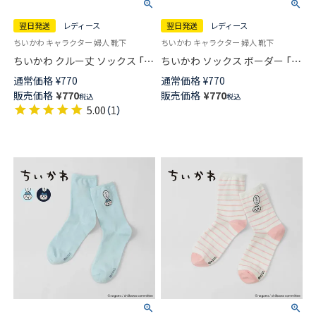
翌日発送
レディース
翌日発送
レディース
ちいかわ キャラクター 婦人 靴下
ちいかわ キャラクター 婦人 靴下
ちいかわ クルー丈 ソックス 「ハ
ちいかわ ソックス ボーダー 「エ
ァ～？」 ワンポイント うさぎ刺
～？」 ワンポイント ハチワレ刺
通常価格
¥
770
通常価格
¥
770
繍 レディース 【365日最短翌日
繍 クルー丈 レディース 【365日
販売価格
¥
770
販売価格
¥
770
税込
税込
発送】 03197025
最短翌日発送】 03197024
5.00
（
1
）