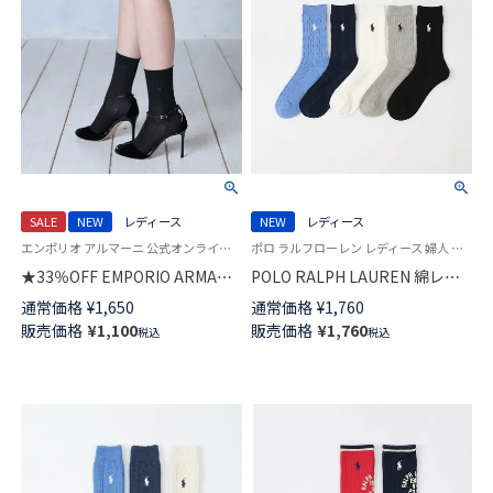
SALE
NEW
レディース
NEW
レディース
エンポリオ アルマーニ 公式オンラインショップ 婦人 靴下
ポロ ラルフローレン レディース 婦人 女性 靴下 カジュアル 2026SS
★33％OFF EMPORIO ARMANI
POLO RALPH LAUREN 綿レー
ラメ リブ クルー丈 ソックス レ
ヨンシルク混 ケーブル エレベ
通常価格
¥
1,650
通常価格
¥
1,760
ディース 日本製 03447100
イテッド クルー丈 ソックス
販売価格
¥
1,100
販売価格
¥
1,760
税込
税込
03207265