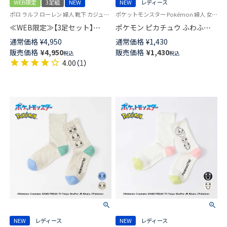
WEB限定
3足組
NEW
NEW
レディース
ポロ ラルフ ローレン 婦人 靴下 カジュアル 26SS
ポケットモンスター Pokémon 婦人 女性 ギフト プレゼント
≪WEB限定≫【3足セット】
ポケモン ピカチュウ ふわふわ
POLO RALPH LAUREN PRE
フェイス クルー丈 カジュアル
通常価格
¥
4,950
通常価格
¥
1,430
SPRING BEAR ＆ WAFFLE
ソックス レディース 日本製
販売価格
¥
4,950
販売価格
¥
1,430
税込
税込
STRIPE ＆ Polo LOGO クルー丈
03307023
4.00
（
1
）
ソックス レディース 93246302
NEW
レディース
NEW
レディース