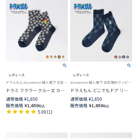
レディース
レディース
ドラえもん doraemon 婦人 靴下 女性 プレゼント 無料ラッピング
doraemon 婦人 靴下 女性 無料ラッピング
ドラミ フラワー クルー丈 カジ
ドラえもん どこでもドア リン
ュアル ソックス レディース 日
クス クルー丈 カジュアル ソッ
通常価格
¥
1,650
通常価格
¥
1,650
本製 03297119
クス レディース 日本製
販売価格
¥
1,650
販売価格
¥
1,650
税込
税込
03297118
5.00
（
1
）