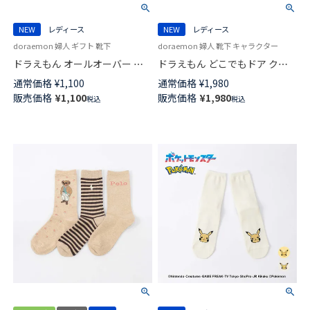
NEW
レディース
NEW
レディース
doraemon 婦人 ギフト 靴下
doraemon 婦人 靴下 キャラクター
ドラえもん オールオーバー ク
ドラえもん どこでもドア クル
ルー丈 カジュアル ソックス レ
ー丈 カジュアル ソックス レデ
通常価格
¥
1,100
通常価格
¥
1,980
ディース 03297124
ィース 03297123
販売価格
¥
1,100
販売価格
¥
1,980
税込
税込