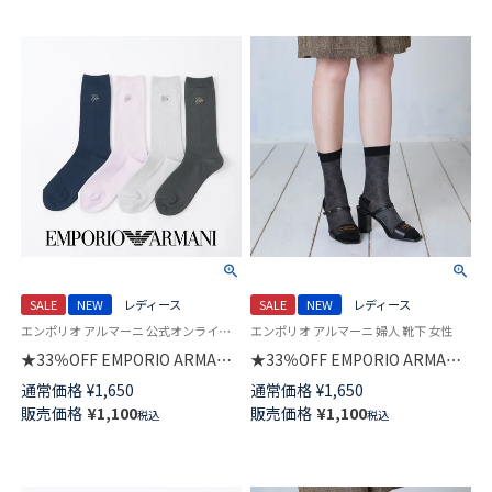
SALE
NEW
レディース
SALE
NEW
レディース
エンポリオ アルマーニ 公式オンラインショップ 婦人靴下 女性
エンポリオ アルマーニ 婦人 靴下 女性
★33％OFF EMPORIO ARMANI
★33％OFF EMPORIO ARMANI
EAストーン刺しゅう クルー丈
イーグル ジャガード クルー丈
通常価格
¥
1,650
通常価格
¥
1,650
ソックス レディース 日本製
ソックス レディース 日本製
販売価格
¥
1,100
販売価格
¥
1,100
税込
税込
03447105
03447103