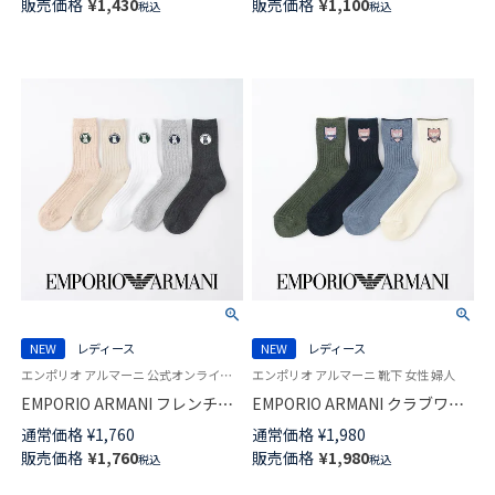
販売価格
¥
1,430
販売価格
¥
1,100
税込
税込
NEW
レディース
NEW
レディース
エンポリオ アルマーニ 公式オンラインショップ 婦人 靴下 女性
エンポリオ アルマーニ 靴下 女性 婦人
EMPORIO ARMANI フレンチブ
EMPORIO ARMANI クラブワッ
ルドッグ リブ クルー丈 ソック
ペン クルー丈 ソックス レディ
通常価格
¥
1,760
通常価格
¥
1,980
ス レディース 日本製 03447107
ース 日本製 03447106
販売価格
¥
1,760
販売価格
¥
1,980
税込
税込