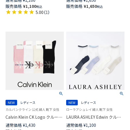
通常価格
¥
1,100
通常価格
¥
1,650
滑り止め付き レディース
ックス 靴下 女性 プレゼント ギ
販売価格
¥
1,100
販売価格
¥
1,650
税込
税込
03367465
フト 無料ラッピング 03367085
5.00
（
1
）
NEW
レディース
NEW
レディース
カルバンクライン 公式 婦人 靴下 女性
ローラアシュレイ 婦人 靴下 女性
Calvin Klein CK Logo クルー丈
LAURA ASHLEY Edwin クルー
ソックス レディース 03267012
丈 ソックス レディース
通常価格
¥
1,430
通常価格
¥
1,100
03357418