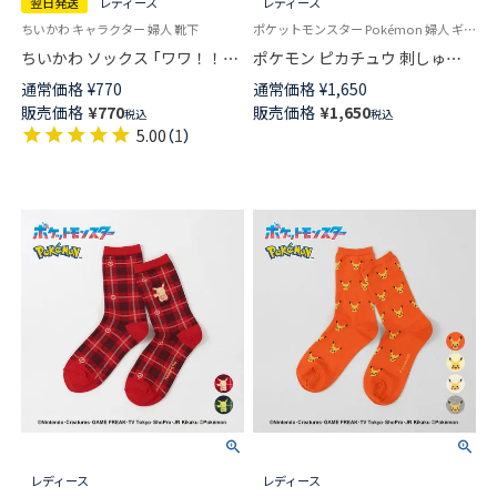
翌日発送
レディース
レディース
ちいかわ キャラクター 婦人 靴下
ポケットモンスター Pokémon 婦人 ギフト プレゼント 無料ラッピング
ちいかわ ソックス 「ワワ！！」
ポケモン ピカチュウ 刺しゅう
ワンポイント刺繍 クルー丈 レ
Plaid2 クルー丈 カジュアル ソ
通常価格
¥
770
通常価格
¥
1,650
ディース 【365日最短翌日発送】
ックス レディース 日本製
販売価格
¥
770
販売価格
¥
1,650
税込
税込
03197021
03307011
5.00
（
1
）
レディース
レディース