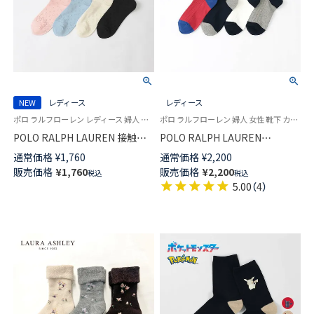
NEW
レディース
レディース
ポロ ラルフローレン レディース 婦人 女性 靴下 カジュアル 2026SS
ポロ ラルフローレン 婦人 女性 靴下 カジュアル 2025FW
POLO RALPH LAUREN 接触冷
POLO RALPH LAUREN
感 アイレット クルー丈 ソック
NAUTICAL BEAR ポロベア刺し
通常価格
¥
1,760
通常価格
¥
2,200
ス 03207244
ゅう オーガニックコットン混
販売価格
¥
1,760
販売価格
¥
2,200
税込
税込
日本製 クルー丈 カジュアル ソ
5.00
（
4
）
ックス レディース 03207239