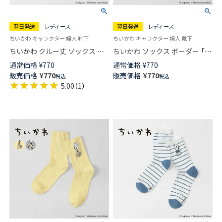
翌日発送
レディース
翌日発送
レディース
ちいかわ キャラクター 婦人 靴下
ちいかわ キャラクター 婦人 靴下
ちいかわ クルー丈 ソックス ち
ちいかわ ソックス ボーダー 「ハ
いかわ総柄 レディース 【365日
ァ～？」 ワンポイント うさぎ刺
通常価格
¥
770
通常価格
¥
770
最短翌日発送】 03197027
繍 クルー丈 レディース 【365日
販売価格
¥
770
販売価格
¥
770
税込
税込
最短翌日発送】 03197026
5.00
（
1
）