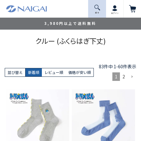
探 す
ログイン
3,980円以上で送料無料
クルー (ふくらはぎ下丈)
83
件中
1
-
60
件表示
並び替え
新着順
レビュー順
価格が安い順
1
2