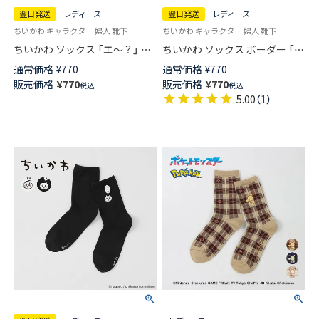
翌日発送
レディース
翌日発送
レディース
ちいかわ キャラクター 婦人 靴下
ちいかわ キャラクター 婦人 靴下
ちいかわ ソックス 「エ～？」 ワ
ちいかわ ソックス ボーダー 「ワ
ンポイント ハチワレ刺繍 クル
ワ！！」 ワンポイントちいかわ
通常価格
¥
770
通常価格
¥
770
ー丈 レディース 【365日最短翌
刺繍 クルー丈 レディース 【365
販売価格
¥
770
販売価格
¥
770
税込
税込
日発送】 03197023
日最短翌日発送】 03197022
5.00
（
1
）