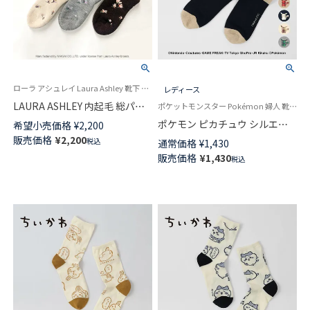
ローラ アシュレイ Laura Ashley 靴下 部屋履き ルームソックス 冬
レディース
LAURA ASHLEY 内起毛 総パイ
ポケットモンスター Pokémon 婦人 靴下 女性
ル 毛混クルー丈 ルームソック
ポケモン ピカチュウ シルエッ
希望小売価格
¥
2,200
ス マグノリアグローブ柄 レデ
ト プリント Plaid3 クルー丈 カ
販売価格
¥
2,200
税込
通常価格
¥
1,430
ィース 03358703
ジュアル ソックス レディース
販売価格
¥
1,430
税込
03307012