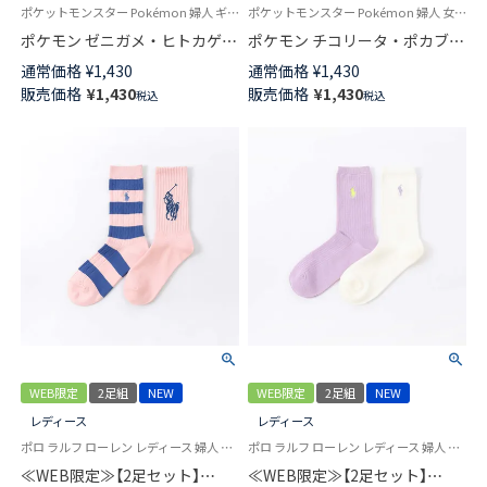
ポケットモンスター Pokémon 婦人 ギフト プレゼント 無料ラッピング
ポケットモンスター Pokémon 婦人 女性 ギフト
ポケモン ゼニガメ・ヒトカゲ・
ポケモン チコリータ・ポカブ・
フシギダネ プリント クルー丈
ワニノコ プリント クルー丈 カ
通常価格
¥
1,430
通常価格
¥
1,430
カジュアル ソックス レディー
ジュアル ソックス レディース
販売価格
¥
1,430
販売価格
¥
1,430
税込
税込
ス 03307022
03307021
WEB限定
2足組
NEW
WEB限定
2足組
NEW
レディース
レディース
ポロ ラルフ ローレン レディース 婦人 靴下 カジュアル 26SS
ポロ ラルフ ローレン レディース 婦人 靴下 カジュアル 26SS
≪WEB限定≫【2足セット】
≪WEB限定≫【2足セット】