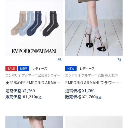
SALE
NEW
レディース
NEW
レディース
エンポリオ アルマーニ 公式オンラインショップ 婦人 靴下
エンポリオ アルマーニ 女性 婦人 靴下
★31％OFF EMPORIO ARMANI
EMPORIO ARMANI フラワー シ
アイレット ストライプ クルー
アー クルー丈 ソックス レディ
通常価格
¥
1,760
通常価格
¥
1,760
丈 ソックス レディース 日本製
ース 日本製 03447101
販売価格
¥
1,210
販売価格
¥
1,760
税込
税込
03447102