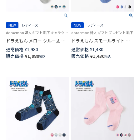
NEW
レディース
NEW
レディース
doraemon 婦人 ギフト 靴下 キャラクター
doraemon 婦人 ギフト プレゼント 靴下
ドラえもん メロー クルー丈 カ
ドラえもん スモールライト シ
ジュアル ソックス レディース
アー クルー丈 カジュアル ソッ
通常価格
¥
1,980
通常価格
¥
1,430
日本製 03297126
クス レディース 日本製
販売価格
¥
1,980
販売価格
¥
1,430
税込
税込
03297125