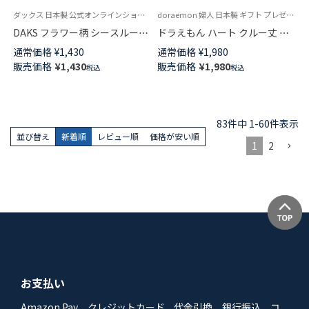
ダックス 日本製 公式オンラインショップ 婦人 靴下
doraemon 婦人 日本製 ギフト プレゼント 無料ラッピング
DAKS フラワー柄 シースルーソ
ドラえもん ハート クルー丈 カ
ックス つま先フラット レーヨ
ジュアル ソックス レディース
通常価格
¥
1,430
通常価格
¥
1,980
ンシルク混 テグス クルー丈 レ
03297115
販売価格
¥
1,430
販売価格
¥
1,980
税込
税込
ディース 03367028
83
件中
1
-
60
件表示
並び替え
新着順
レビュー順
価格が安い順
1
2
お支払い
Amazon Pay、クレジットカード、代金引換、銀行振込、コ