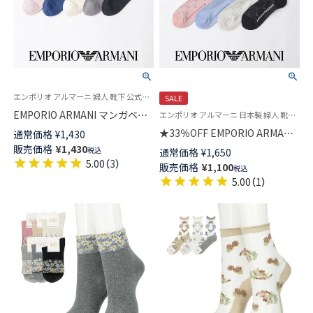
エンポリオ アルマーニ 婦人 靴下 公式ショップ
SALE
EMPORIO ARMANI マンガベア
エンポリオ アルマーニ 日本製 婦人 靴下 無料ラッピング
刺しゅう ショート丈 ソックス
★33％OFF EMPORIO ARMANI
通常価格
¥
1,430
レディース 日本製 03440105
レーヨンシルク混 モノグラム
販売価格
¥
1,430
税込
通常価格
¥
1,650
クルー丈 ソックス レディース
5.00
（
3
）
販売価格
¥
1,100
税込
03440101
5.00
（
1
）