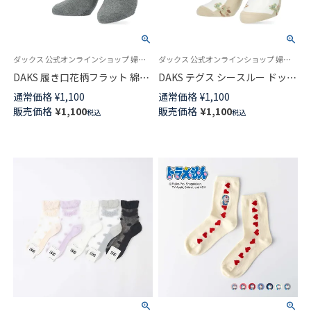
ダックス 公式オンラインショップ 婦人 靴下
ダックス 公式オンラインショップ 婦人 靴下
DAKS 履き口花柄フラット 綿混
DAKS テグス シースルー ドット
足底滑り止め付き 日本製 クル
フラワー柄 クルー丈 ソックス
通常価格
¥
1,100
通常価格
¥
1,100
ー丈 ソックス レディース
レディース 03367319
販売価格
¥
1,100
販売価格
¥
1,100
税込
税込
03367365