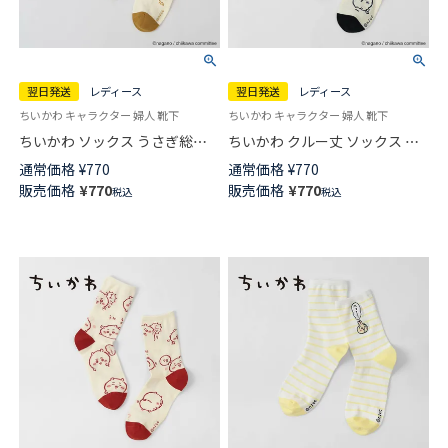
翌日発送
レディース
翌日発送
レディース
ちいかわ キャラクター 婦人 靴下
ちいかわ キャラクター 婦人 靴下
ちいかわ ソックス うさぎ総柄
ちいかわ クルー丈 ソックス ハ
クルー丈 レディース 【365日最
チワレ総柄 靴下 レディース
通常価格
¥
770
通常価格
¥
770
短翌日発送】 03197029
【365日最短翌日発送】
販売価格
¥
770
販売価格
¥
770
税込
税込
03197028