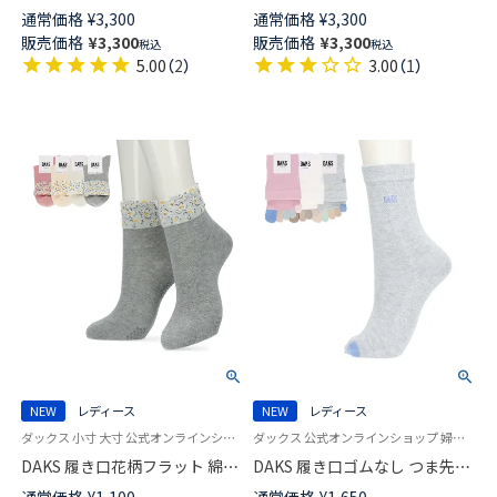
POLO RALPH LAUREN オーガ
POLO RALPH LAUREN
通常価格
¥
3,300
通常価格
¥
3,300
ニックコットン混 CABLE
COLLAR PLAIN ＆ RIB クルー丈
販売価格
¥
3,300
販売価格
¥
3,300
税込
税込
STRIPE ＆ BIG POLO PLAYER
ソックス レディース 93246300
5.00
（
2
）
3.00
（
1
）
クルー丈 ソックス レディース
93246301
NEW
レディース
NEW
レディース
ダックス 小寸 大寸 公式オンラインショップ 婦人靴下 女性
ダックス 公式オンラインショップ 婦人 靴下
DAKS 履き口花柄フラット 綿混
DAKS 履き口ゴムなし つま先切
クルー丈 ソックス 日本製 足底
替5本指 クルー丈 レディース ソ