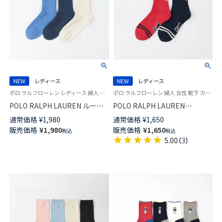
NEW
レディース
NEW
レディース
ポロ ラルフローレン レディース 婦人 女性 靴下 カジュアル 26SS
ポロ ラルフローレン 婦人 女性 靴下 カジュアル 26SS
POLO RALPH LAUREN ルーズ
POLO RALPH LAUREN
ケーブル クルー丈 ソックス
VARSITY POLO クルー丈 ソック
通常価格
¥
1,980
通常価格
¥
1,650
03207257
ス 03207253
販売価格
¥
1,980
販売価格
¥
1,650
税込
税込
5.00
（
3
）