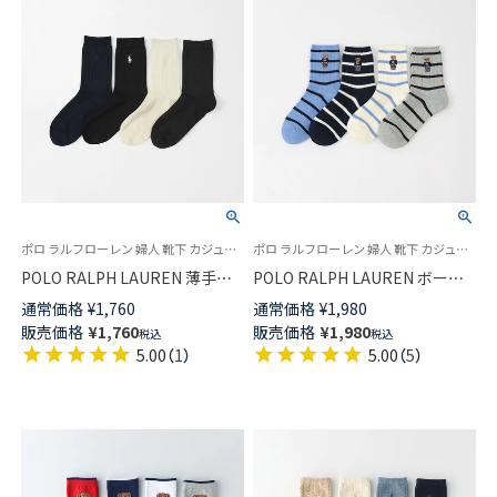
ポロ ラルフローレン 婦人 靴下 カジュアル 2025FW
ポロ ラルフローレン 婦人 靴下 カジュアル 25FW 新色
POLO RALPH LAUREN 薄手ハ
POLO RALPH LAUREN ボーダ
イクルー リブ ポロポニー刺し
ー柄 コアフラッグセーターベア
通常価格
¥
1,760
通常価格
¥
1,980
ゅう クルー丈 レディース ソッ
刺しゅう ポロベア オーガニッ
販売価格
¥
1,760
販売価格
¥
1,980
税込
税込
クス 03207206
クコットン混 クルー丈 レディ
5.00
（
1
）
5.00
（
5
）
ース ソックス 03207200