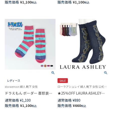
販売価格
¥
1,100
販売価格
¥
1,100
税込
税込
03307002
03307001
レディース
SALE
doraemon 婦人 靴下 女性
ローラアシュレイ 婦人 靴下 女性 公式ショップ
ドラえもん ボーダー 喜怒哀楽
★25％OFF LAURA ASHLEY
ドラえもん クルー丈 カジュア
Floral Stripe レーヨンシルク混
通常価格
¥
1,100
通常価格
¥
880
ル ソックス レディース
クルー丈 ソックス レディース
販売価格
¥
1,100
販売価格
¥
660
税込
税込
03297121
03357402