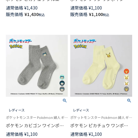
ト シアー クルー丈 ソックス レ
刺しゅう リブソックス クルー
通常価格
¥
1,430
通常価格
¥
1,100
ディース カジュアル 日本製
丈 カジュアル レディース
販売価格
¥
1,430
販売価格
¥
1,100
税込
税込
03307004
03307003
レディース
レディース
ポケットモンスター Pokémon 婦人 ギフト プレゼント 無料ラッピング
ポケットモンスター Pokémon 婦人 ギフト プレゼント 無料ラッピング
ポケモン カビゴン ワインポイ
ポケモン ピカチュウ ワンポイ
ント刺しゅう リブ クルー丈 カ
ント刺しゅう リブソックス ク
通常価格
¥
1,100
通常価格
¥
1,100
ジュアル ソックス レディース
ルー丈 カジュアル レディース