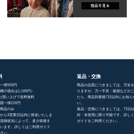
料
返品・交換
一律550円
商品の品質につきましては、万全
縄の場合は1,100円）
りますが、万一不良・破損などが
以上お買い上げで送料無料
たら、商品到着後7日以内にお知ら
国一律220円
い。
の商品のみ
返品・交換につきましては、7日以
から3営業日以内に発送いたしま
封・未使用に限り可能です。詳し
の混雑状況によって、多少前後す
ガイドをご利用ください。
ざいます。詳しくはご利用ガイド
ださい。