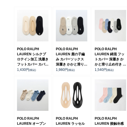
POLO RALPH
POLO RALPH
POLO RALPH
LAUREN シルクプ
LAUREN 鹿の子編
LAUREN 綿混 フッ
ロテイン加工 浅履き
み カバーソックス
トカバー 深履き か
フットカバー カバー
深履き かかと滑り止
かと滑り止め付き カ
ソックス レディース
め付き レディース
バーソックス レディ
1,430
円
1,980
円
1,540
円
(税込)
(税込)
(税込)
日本製 【365日最短
日本製 03207924
ース 03207940
翌日発送】
01825588
POLO RALPH
POLO RALPH
POLO RALPH
LAUREN オープン
LAUREN ラッセル
LAUREN 接触冷感