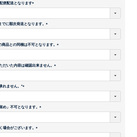
須
配便配送となります
)
(
必
須
後までに順次発送となります。
)
(
必
須
外の商品との同梱は不可となります。
)
(
必
須
ただいた内容は確認出来ません。
)
(
必
須
承れません。*
)
(
必
須
留め」不可となります。
)
(
必
須
く場合がございます。
)
(