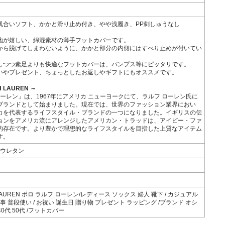
風合いソフト、かかと滑り止め付き、やや浅履き、PP刺しゅうなし
地が嬉しい、綿混素材の薄手フットカバーです。
から脱げてしまわないように、かかと部分の内側にはすべり止めが付いてい
しつつ素足よりも快適なフットカバーは、パンプス等にピッタリです。
いやプレゼント、ちょっとしたお返しやギフトにもオススメです。
H LAUREN ～
ローレン」は、1967年にアメリカ ニューヨークにて、ラルフ ローレン氏に
ブランドとして始まりました。現在では、世界のファッション業界におい
カを代表するライフスタイル・ブランドの一つになりました。イギリスの伝
ョンをアメリカ流にアレンジしたアメリカン・トラッドは、アイビー・ファ
的存在です。より豊かで理想的なライフスタイルを目指した上質なアイテム
す。
リウレタン
 LAUREN ポロ ラルフ ローレン/レディース ソックス 婦人 靴下 / カジュアル
事 普段使い / お祝い 誕生日 贈り物 プレゼント ラッピング /ブランド オシ
 40代 50代 /フットカバー