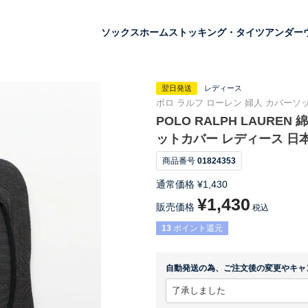
ソックス
ホーム
ストッキング・タイツ
アンダー
翌日発送
レディース
ポロ ラルフ ローレン 婦人 カバーソック
POLO RALPH LAUR
ットカバー レディース 日本製
商品番号
01824353
通常価格
¥
1,430
¥
1,430
販売価格
税込
13
ポイント還元
自動発送の為、ご注文後の変更やキャ