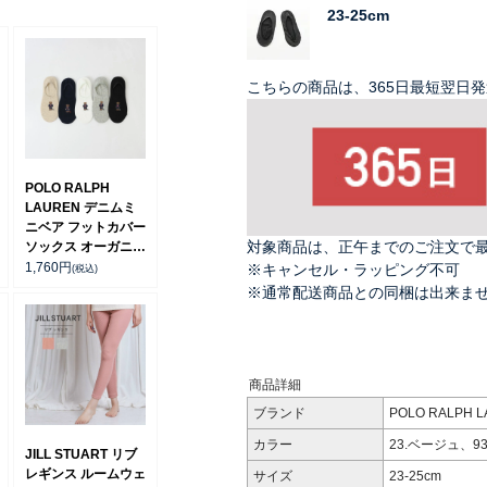
23-25cm
こちらの商品は、365日最短翌日
POLO RALPH
LAUREN デニムミ
ニベア フットカバー
対象商品は、正午までのご注文で
ソックス オーガニッ
クコットン混 レディ
1,760
円
※キャンセル・ラッピング不可
(税込)
ース 03207920
※通常配送商品との同梱は出来ま
商品詳細
ブランド
POLO RALPH
カラー
23.ベージュ、9
JILL STUART リブ
レギンス ルームウェ
サイズ
23-25cm