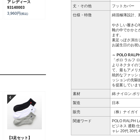
ア レディース
丈・その他
フットカバー
93140003
3,960
円
(税込)
仕様・特徴
綿混極薄設計、
やさしい履き心
靴の中でかかと
ます。
素足っぽさ演出
お誕生日のお祝
～ POLO RALP
「ポロ ラルフ 
よりネクタイの
て、最もアメリ
統的なファッシ
ッションの先駆
を提案していま
素材
綿.ナイロン.ポ
製造
日本
販売
（株）ナイガイ
関連ワード
POLO RALPH
ビジネス 通勤 仕
ャレ 20代 30代
【3足セット】