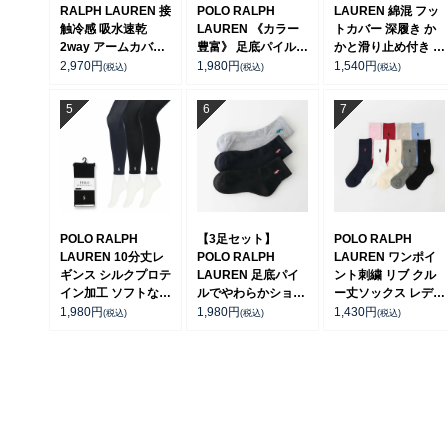
RALPH LAUREN 接
POLO RALPH
LAUREN 綿混 フッ
触冷感 吸水速乾
LAUREN 《カラー
トカバー 深履き か
2way アームカバー
豊富》 足底パイル
かと滑り止め付き カ
＆ レッグウォーマー
アーチサポート ワン
バーソックス レディ
2,970
円
1,980
円
1,540
円
(税込)
(税込)
(税込)
レディース
ポイント刺繍 スニー
ース 03207940
93228550
カー丈 ソックス レ
ディース 93246602
POLO RALPH
【3足セット】
POLO RALPH
LAUREN 10分丈レ
POLO RALPH
LAUREN ワンポイ
ギンス シルクプロテ
LAUREN 足底パイ
ント刺繍 リブ クル
イン加工 ソフトな肌
ルでやわらかショー
ー丈ソックス レディ
触 80デニールワン
ト丈ソックス レディ
ース 03207330
1,980
円
1,980
円
1,430
円
(税込)
(税込)
(税込)
ポイント刺繍 レディ
ース 93246914
ース 01842580