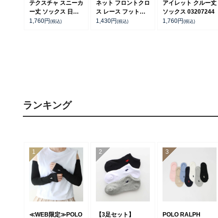
テクスチャ スニーカ
ネット フロントクロ
アイレット クルー丈
ー丈 ソックス 日本
ス レース フットカ
ソックス 03207244
製 レディース
バー レディース
1,760
円
1,430
円
1,760
円
(税込)
(税込)
(税込)
03207965
【365日最短翌日発
送】01822263
ランキング
≪WEB限定≫POLO
【3足セット】
POLO RALPH