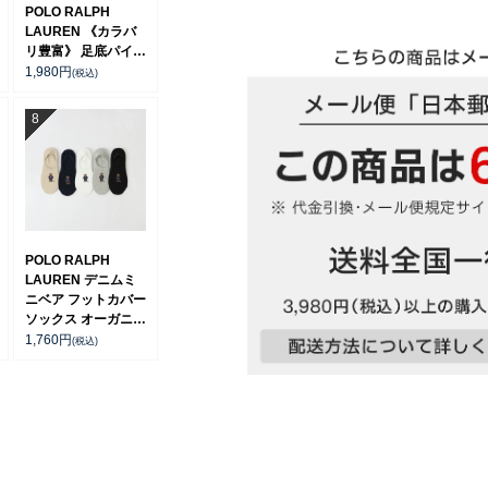
POLO RALPH
LAUREN 《カラバ
リ豊富》 足底パイル
アーチサポート ワン
1,980
円
(税込)
ポイント刺繍 ショー
ト丈 ソックス レデ
ィース 93246604
POLO RALPH
LAUREN デニムミ
ニベア フットカバー
ソックス オーガニッ
クコットン混 レディ
1,760
円
(税込)
ース 03207920