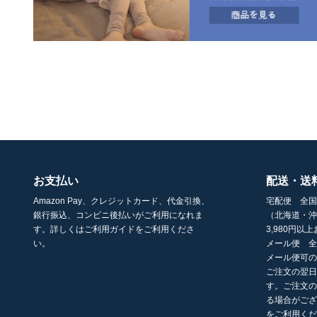
お支払い
配送・送
Amazon Pay、クレジットカード、代金引換、
宅配便 全国
銀行振込、コンビニ後払いがご利用になれま
（北海道・沖
す。詳しくはご利用ガイドをご利用くださ
3,980円
い。
メール便 全
メール便可
ご注文の翌日
す。ご注文
る場合がご
をご利用く