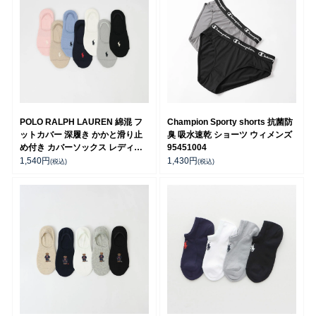
POLO RALPH LAUREN 綿混 フ
Champion Sporty shorts 抗菌防
ットカバー 深履き かかと滑り止
臭 吸水速乾 ショーツ ウィメンズ
め付き カバーソックス レディー
95451004
ス 03207940
1,540
円
1,430
円
(税込)
(税込)