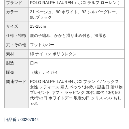
ブランド
POLO RALPH LAUREN（ ポロ ラルフ ローレン ）
カラー
21.ベージュ、90.ホワイト、92.シルバーグレー、
98.ブラック
サイズ
23-25cm
仕様・特徴
鹿の子編み、かかと滑り止め付き、深履き
丈・その他
フットカバー
素材
綿.ナイロン.ポリウレタン
製造
日本
販売
（株）ナイガイ
関連ワード
POLO RALPH LAUREN ポロ ブランド / ソックス
女性 レディース 婦人 ペッツ/ お祝い 誕生日 贈り物
プレゼント ギフト ラッピング 20代 30代 40代 50
代/母の日 ホワイトデー 敬老の日 クリスマス/ おし
ゃれ
旧品番：03207944