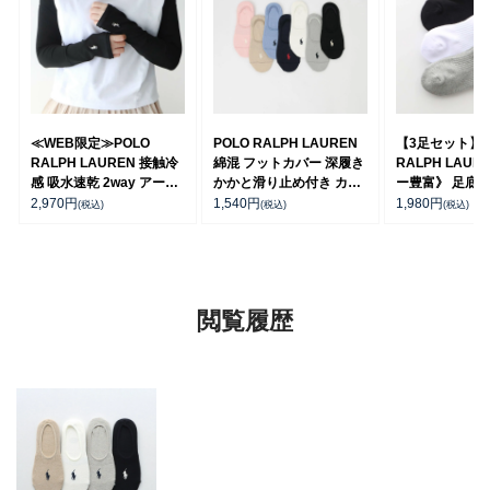
≪WEB限定≫POLO
POLO RALPH LAUREN
【3足セット】 
RALPH LAUREN 接触冷
綿混 フットカバー 深履き
RALPH LAUR
感 吸水速乾 2way アーム
かかと滑り止め付き カバ
ー豊富》 足底パ
カバー ＆ レッグウォーマ
ーソックス レディース
チサポート ワ
2,970
円
1,540
円
1,980
円
(税込)
(税込)
(税込)
ー レディース 93228550
03207940
刺繍 スニーカー
ス レディース 93
閲覧履歴