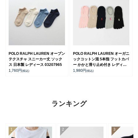
POLO RALPH LAUREN オープン
POLO RALPH LAUREN オーガニ
テクスチャ スニーカー丈 ソック
ックコットン混 5本指 フットカバ
ス 日本製 レディース 03207965
ー かかと滑り止め付き レディー
ス 03207976
1,760
円
1,980
円
(税込)
(税込)
ランキング