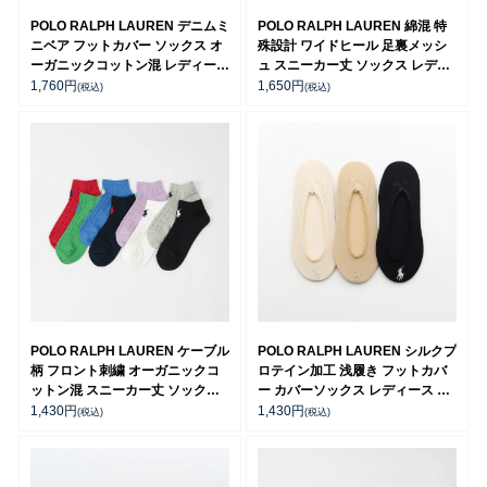
POLO RALPH LAUREN デニムミ
POLO RALPH LAUREN 綿混 特
ニベア フットカバー ソックス オ
殊設計 ワイドヒール 足裏メッシ
ーガニックコットン混 レディース
ュ スニーカー丈 ソックス レディ
03207920
ース 03207993
1,760
円
1,650
円
(税込)
(税込)
POLO RALPH LAUREN ケーブル
POLO RALPH LAUREN シルクプ
柄 フロント刺繍 オーガニックコ
ロテイン加工 浅履き フットカバ
ットン混 スニーカー丈 ソックス
ー カバーソックス レディース 日
レディース 03207868
本製 【365日最短翌日発送】
1,430
円
1,430
円
(税込)
(税込)
01825588