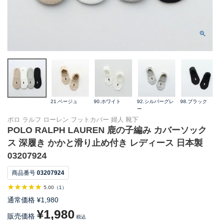
21.ベージュ
90.ホワイト
92.シルバーグレ
98.ブラック
ー
ポロ ラルフ ローレン フットカバー 婦人 靴下
POLO RALPH LAUREN 鹿の子編み カバーソック
ス 深履き かかと滑り止め付き レディース 日本製
03207924
商品番号
03207924
5.00
（
1
）
通常価格
¥
1,980
¥
1,980
販売価格
税込