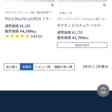
ポロ ラルフ ローレン 婦人 室内用 靴下 2024FW パイルソックス
レディース
POLO RALPH LAUREN フラッ
ポケットモンスター Pokémon 婦人 女性 部屋用
グベア ポロベア ハマグリ ルー
ポケモン ピカチュウ ハマグリ
通常価格
¥
4,180
ムソックス 足底滑り止め付き
パイル ルームソックス ワンポ
販売価格
¥
4,180
税込
通常価格
¥
2,750
レディース 03228540
イント刺しゅう 足底滑り止め付
4.83
（
6
）
販売価格
¥
2,750
税込
き カジュアル 室内用 レディー
ス 03308804
SOLD OUT
2
件中
1
-
2
件表示
並び替え
新着順
レビュー順
価格が安い順