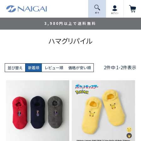
探 す
ログイン
3,980円以上で送料無料
ハマグリパイル
2
件中
1
-
2
件表示
並び替え
新着順
レビュー順
価格が安い順