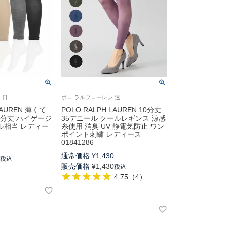
ポロ ラルフ ローレン 日本製 UV対策 軽い着用感 婦人 レギンス 2025SS
ポロ ラルフローレン 透け感を楽しめる35デニール相当 ウエスト幅広ゴム 婦人 女性 レギンス
LAUREN 薄くて
POLO RALPH LAUREN 10分丈
0分丈 ハイゲージ
35デニール クールレギンス 涼感
ール相当 レディー
糸使用 消臭 UV 静電気防止 ワン
ポイント刺繍 レディース
01841286
0
通常価格
¥
1,430
0
税込
販売価格
¥
1,430
税込
4.75
（
4
）