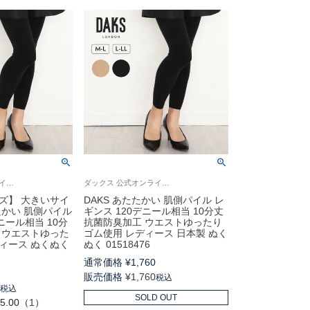
ダックス 公式オンラインショップ 婦人 厚手 レギンス 防寒
ダックス 公式オンラインショップ 婦人 厚手 レギンス 防寒
イズ】 大きいサイ
DAKS あたたかい 肌側パイル レ
たかい 肌側パイル
ギンス 120デニール相当 10分丈
ニール相当 10分
抗菌防臭加工 ウエストゆったり
 ウエストゆった
ゴム使用 レディース 日本製 ぬく
ィース ぬくぬく
ぬく 01518476
通常価格
¥
1,760
0
販売価格
¥
1,760
税込
0
税込
SOLD OUT
5.00
（
1
）