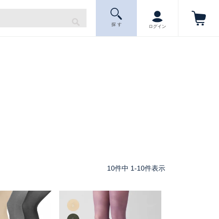
探 す
ログイン
10
件中
1
-
10
件表示