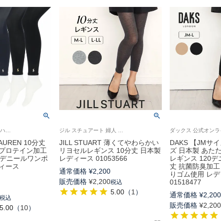
ポロ ラルフローレン ハイマルチナイロン使用 日本製 婦人 レギンス 旧01841580
ジル スチュアート 婦人 レギンス 旧01053506
LAUREN 10分丈
JILL STUART 薄くてやわらかい
DAKS 【JMサ
クプロテイン加工
リヨセルレギンス 10分丈 日本製
ズ 日本製 あた
0デニールワンポ
レディース 01053566
レギンス 120デ
ィース
丈 抗菌防臭加工
通常価格
¥
2,200
りゴム使用 レデ
販売価格
¥
2,200
01518477
税込
5.00
（
1
）
通常価格
¥
2,20
税込
販売価格
¥
2,20
5.00
（
10
）