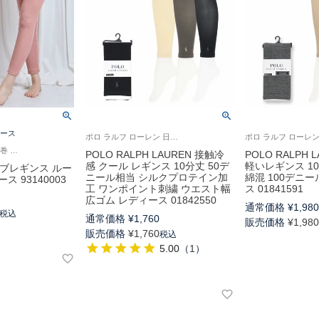
ース
ポロ ラルフ ローレン 日本製 婦人 レギンス 2025SS
ジル スチュアート 寝巻 ルームウェア
POLO RALPH LAUREN 接触冷
POLO RALPH 
感 クール レギンス 10分丈 50デ
軽いレギンス 1
T リブレギンス ルー
ニール相当 シルクプロテイン加
綿混 100デニ
 93140003
工 ワンポイント刺繍 ウエスト幅
ス 01841591
広ゴム レディース 01842550
通常価格
¥
1,98
税込
通常価格
¥
1,760
販売価格
¥
1,98
販売価格
¥
1,760
税込
5.00
（
1
）