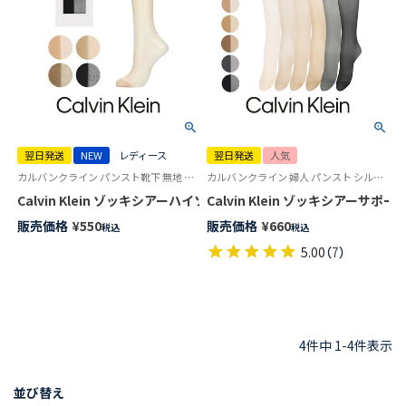
翌日発送
NEW
レディース
翌日発送
人気
カルバンクライン パンスト靴下 無地 しっとりした肌触り
カルバンクライン 婦人 パンスト シルクプロテイン加工
Calvin Klein ゾッキシアーハイソックス シルクプロテイン加工 静電
販売価格
¥
550
販売価格
¥
660
税込
税込
5.00
（
7
）
4
件中
1
-
4
件表示
並び替え