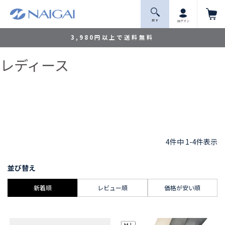
探 す
ログイン
3,980円以上で送料無料
レディース
4
件中
1
-
4
件表示
並び替え
新着順
レビュー順
価格が安い順