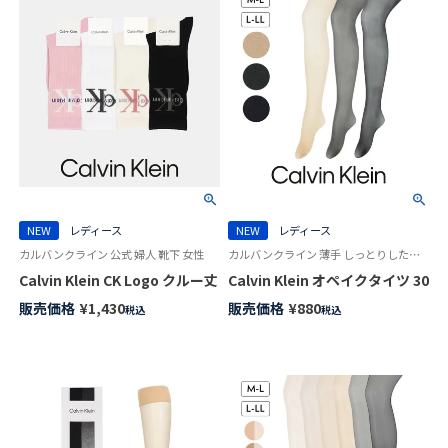
NEW
レディース
NEW
レディース
カルバンクライン 公式 婦人 靴下 女性
カルバンクライン 薄手 しっとりした肌触り 無地 ストッキング
Calvin Klein CK Logo クルー丈 ソックス レディース 03267012
Calvin Klein オペイクタイ
販売価格
¥
1,430
販売価格
¥
880
税込
税込