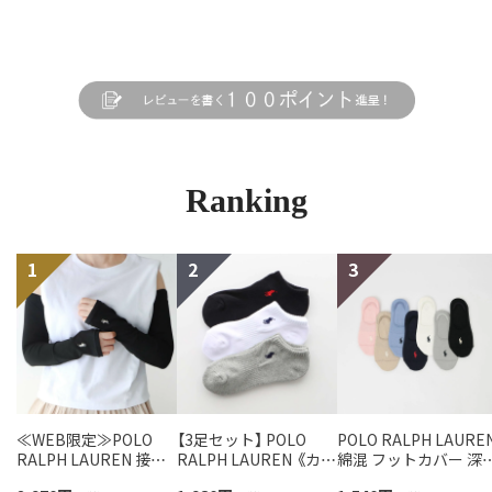
Ranking
≪WEB限定≫POLO
【3足セット】 POLO
POLO RALPH LAURE
RALPH LAUREN 接触
RALPH LAUREN 《カラ
綿混 フットカバー 深
冷感 吸水速乾 2way ア
ー豊富》 足底パイル ア
き かかと滑り止め付