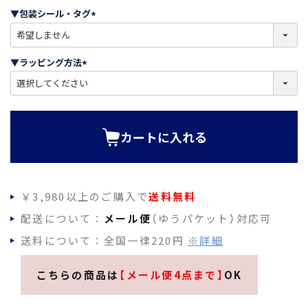
須
▼包装シール・タグ
)
(
必
須
▼ラッピング方法
)
(
必
須
)
カートに入れる
￥3,980以上のご購入で
送料無料
配送について：
メール便
（ゆうパケット）対応可
送料について：全国一律220円
※詳細
こちらの商品は
【メール便4点まで】
OK