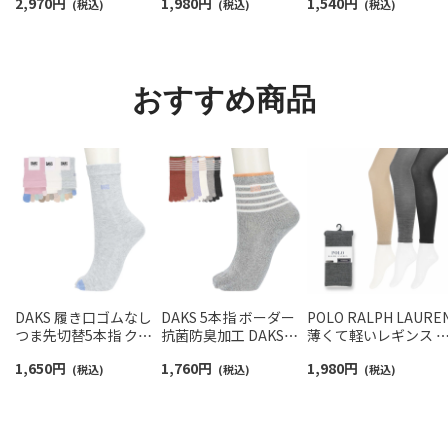
2,970
円
1,980
円
1,540
円
ームカバー ＆ レッグウ
(税込)
ーチサポート ワンポイ
(税込)
カバーソックス レデ
(税込)
ォーマー レディース
ント刺繍 スニーカー丈
ース 03207940
93228550
ソックス レディース
93246602
おすすめ商品
DAKS 履き口ゴムなし
DAKS 5本指 ボーダー
POLO RALPH LAURE
つま先切替5本指 クル
抗菌防臭加工 DAKS刺
薄くて軽いレギンス 1
ー丈 レディース ソック
繍 クルー丈 ソックス
分丈 ハイゲージ綿混
1,650
円
1,760
円
1,980
円
ス 靴下 女性 プレゼン
(税込)
日本製 レディース
(税込)
100デニール相当 レデ
(税込)
ト ギフト 無料ラッピン
03367075
ィース 01841591
グ 03367085