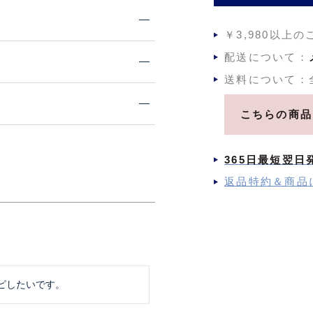
￥3,980以上
配送について：
送料について：
こちらの商品
365日最短翌日
返品特約＆商品
ピしたいです。