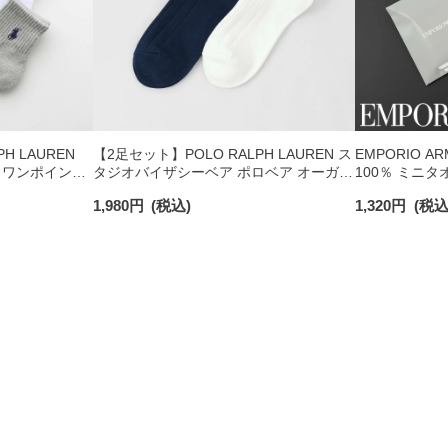
H LAUREN
【2足セット】POLO RALPH LAUREN ス
EMPORIO A
 ワンポイント
タジオバイザシーベア ポロベア オーガニ
100％ ミニタ
チサポート メ
ックコットン混 ショート丈 ソックス メ
日発送】 0234
1,980
円
(税込)
1,320
円
(税込
ンズ レディース 92009650