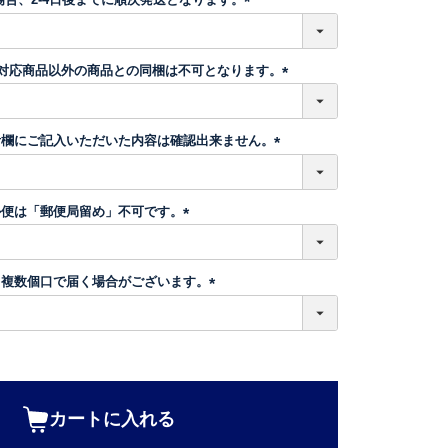
)
(
必
須
】対応商品以外の商品との同梱は不可となります。
)
(
必
須
考欄にご記入いただいた内容は確認出来ません。
)
(
必
須
ル便は「郵便局留め」不可です。
)
(
必
須
、複数個口で届く場合がございます。
)
(
必
須
)
カートに入れる