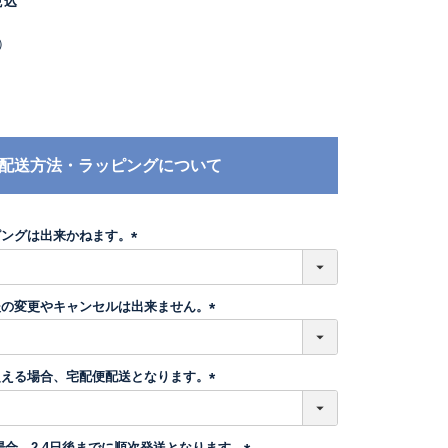
税込
）
配送方法・ラッピングについて
ピングは出来かねます。
(
必
須
後の変更やキャンセルは出来ません。
)
(
必
須
超える場合、宅配便配送となります。
)
(
必
須
場合、2-4日後までに順次発送となります。