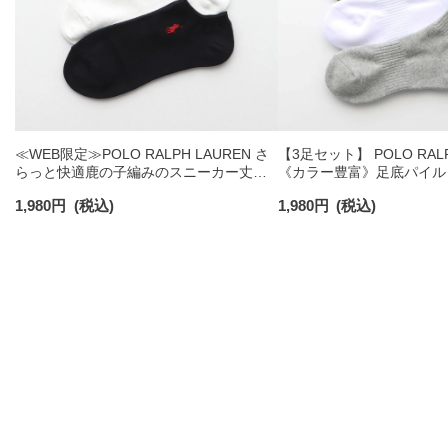
≪WEB限定≫POLO RALPH LAUREN さ
【3足セット】 POLO RALP
らっと快適鹿の子編みのスニーカー丈ソ
《カラー豊富》足底パイル
ックス 【3足セット】 ワンポイント メン
ソックス ショート丈 アー
1,980
円
(税込)
1,980
円
(税込)
ズ レディース 92022800
ンズ 92009604