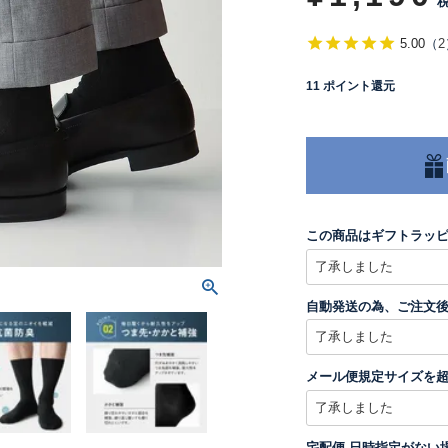
5.00
（
2
11
ポイント還元
この商品はギフトラッ
自動発送の為、ご注文
メール便規定サイズを
宅配便 日時指定がない