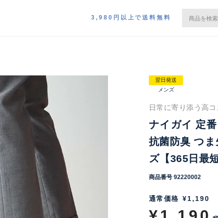
3,980円以上で送料無料
翌日発送
メンズ
日常に寄り添う高コス
ナイガイ 定
抗菌防臭 つま
ズ【365日最短
商品番号
92220002
通常価格
¥
1,190
¥
1,190