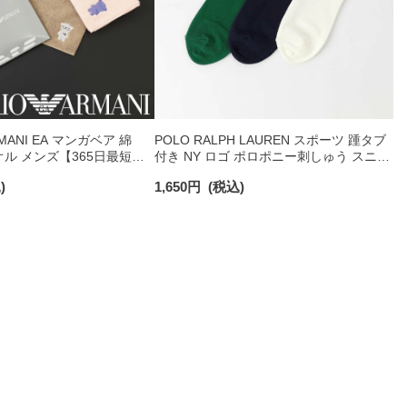
RMANI EA マンガベア 綿
POLO RALPH LAUREN スポーツ 踵タブ
オル メンズ【365日最短翌
付き NY ロゴ ポロポニー刺しゅう スニー
0025
カー丈 オーガニックコットン混 メンズ
)
1,650
円
(税込)
ソックス 02022328