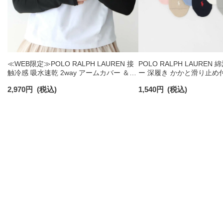
≪WEB限定≫POLO RALPH LAUREN 接
POLO RALPH LAUREN
触冷感 吸水速乾 2way アームカバー ＆
ー 深履き かかと滑り止め
レッグウォーマー レディース 93228550
ックス レディース 032079
2,970
円
(税込)
1,540
円
(税込)