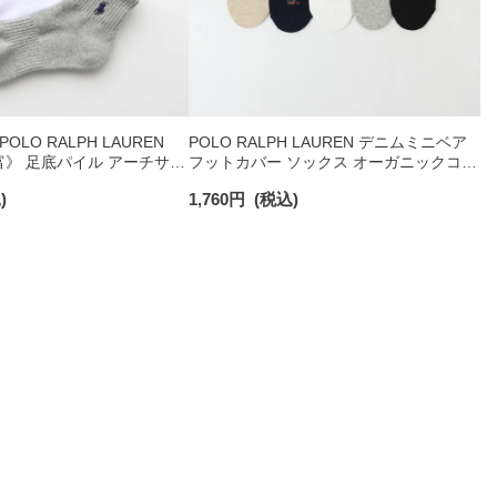
LO RALPH LAUREN
POLO RALPH LAUREN デニムミニベア
》 足底パイル アーチサポ
フットカバー ソックス オーガニックコッ
ント刺繍 ショート丈 ソッ
トン混 レディース 03207920
)
1,760
円
(税込)
93246604