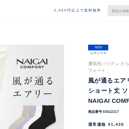
3,980円以上で送料無料
NEW
レディース
通気性バツグン さら
フォート
風が通るエア
ショート丈 ソ
NAIGAI COMF
商品番号
03022217
通常価格
¥
1,430