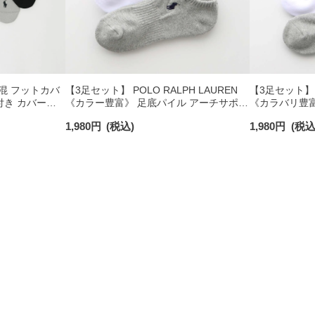
 綿混 フットカバ
【3足セット】 POLO RALPH LAUREN
【3足セット】PO
付き カバーソ
《カラー豊富》 足底パイル アーチサポー
《カラバリ豊富
40
ト ワンポイント刺繍 スニーカー丈 ソッ
ート ワンポイ
1,980
円
(税込)
1,980
円
(税込
クス レディース 93246602
クス レディース 