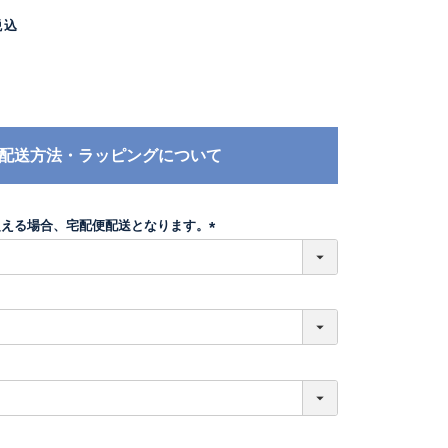
税込
配送方法・ラッピングについて
超える場合、宅配便配送となります。
(
必
須
)
必
須