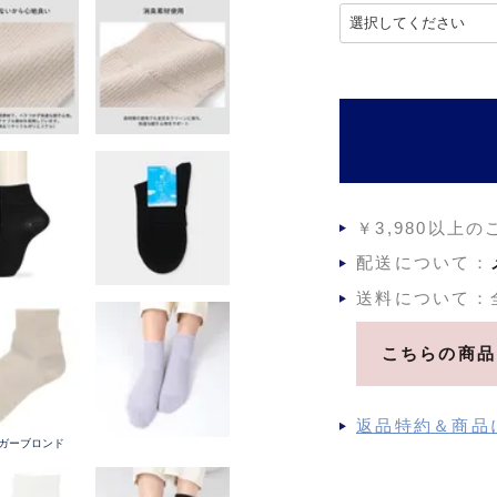
(
必
須
)
￥3,980以上
配送について：
送料について：
こちらの商品
返品特約＆商品
ュガーブロンド