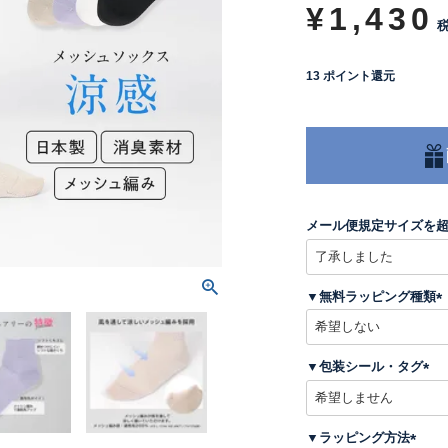
¥
1,430
13
ポイント還元
メール便規定サイズを
▼無料ラッピング種類
(
▼包装シール・タグ
)
(
必
須
▼ラッピング方法
)