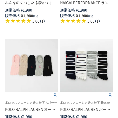
みんなのくつした 【締めつけな
NAIGAI PERFORMANCE ラン＆
い靴下】 5本指ソックス 履き口
ウォーク 5本指メランジショー
通常価格
¥
1,980
通常価格
¥
1,980
ゴムなし オーガニックコットン
ト丈ソックス 3Dセパレートア
販売価格
¥
1,980
販売価格
¥
1,980
税込
税込
混 クルー丈 ユニセックス
ーチフィット レディース
5.00
（
1
）
5.00
（
1
）
02422500
03050108
ポロ ラルフ ローレン 婦人 靴下 カバーソックス 旧03207956 03207966
ポロ ラルフ ローレン 婦人 靴下 旧03207953
POLO RALPH LAUREN オーガ
POLO RALPH LAUREN ボーダ
ニックコットン混 5本指 フット
ー 5本指ソックス オーガニック
通常価格
¥
1,980
通常価格
¥
1,980