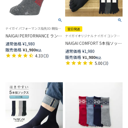
ナイガイ パフォーマンス指先3D 親指セパレート ワイドヒール設計 消臭素材使用 アーチフィットサポート
翌日発送
NAIGAI PERFORMANCE ランニ
ナイガイオリジナル ナイガイ コンフォート ポリジン加工 五本指 紳士 靴下
ング 5本指ソックス 吸水速乾 メ
NAIGAI COMFORT 5本指ソック
通常価格
¥
1,980
ッシュ編み ショート丈 メンズ
ス やみつきになる履き心地 親
販売価格
¥
1,980
税込
通常価格
¥
1,980
02332201
指セパレート 綿混 ホールガー
4.33
（
3
）
販売価格
¥
1,980
税込
メント メンズ 抗菌防臭 クルー
5.00
（
3
）
丈 【365日最短翌日発送】
02302518