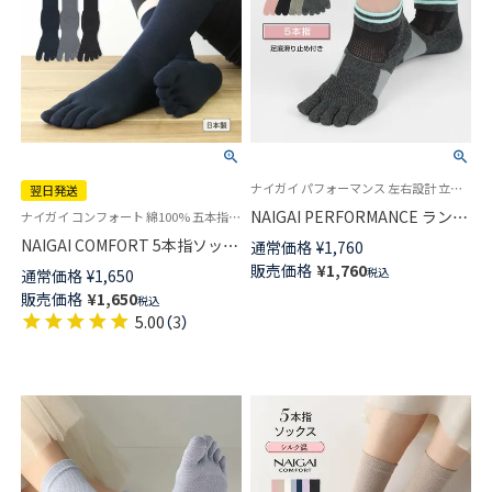
ナイガイ パフォーマンス 左右設計 立体設計 ワイドヒール設計女性用 アーチフィットサポート ソックス
翌日発送
NAIGAI PERFORMANCE ランニ
ナイガイ コンフォート 綿100% 五本指 男性 靴下 旧02302615
ング 5本指ソックス メッシュ編
NAIGAI COMFORT 5本指ソック
通常価格
¥
1,760
み 吸水速乾 消臭 3Dアーチフィ
ス 綿100% カジュアル ミドル丈
販売価格
¥
1,760
税込
通常価格
¥
1,650
ットストッパー付 ショート丈
メンズ 【365日最短翌日発送】
販売価格
¥
1,650
レディース 03050005
税込
02302620
5.00
（
3
）