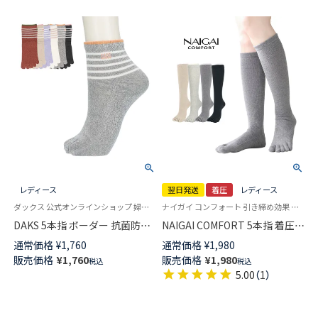
レディース
翌日発送
着圧
レディース
ダックス 公式オンラインショップ 婦人 靴下
ナイガイ コンフォート 引き締め効果 段階着圧設計ですっきりとした履き心地 靴下
DAKS 5本指 ボーダー 抗菌防臭
NAIGAI COMFORT 5本指 着圧ソ
加工 DAKS刺繍 クルー丈 ソック
ックス ハイソックス丈 綿混
通常価格
¥
1,760
通常価格
¥
1,980
ス 日本製 レディース 03367075
（25hPa） サポートフィット レデ
販売価格
¥
1,760
販売価格
¥
1,980
税込
税込
ィース つま先かかとに消臭糸使
5.00
（
1
）
用 【365日最短翌日発送】
03022389