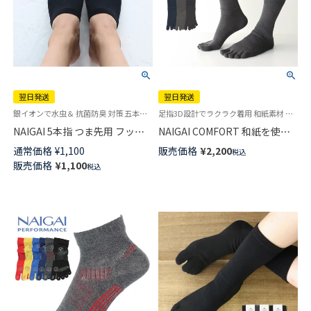
翌日発送
翌日発送
銀イオンで水虫＆ 抗菌防臭 対策 五本指 インナー 靴下 男性 靴下 旧02372507
足指3D設計でラクラク着用 和紙素材 五本指 日本製 ソックス ナイガイ コンフォート
NAIGAI 5本指 つま先用 フット
NAIGAI COMFORT 和紙を使っ
キャップ アンダーソックス 抗
た靴下 5本指 サラッとした肌ざ
通常価格
¥
1,100
販売価格
¥
2,200
税込
菌防臭 消臭加工 メンズ 【365日
わり 親指セパレート ホールガ
販売価格
¥
1,100
税込
最短翌日発送】02262550
ーメント 無地 クルー丈 メンズ
【365日最短翌日発送】
02302621