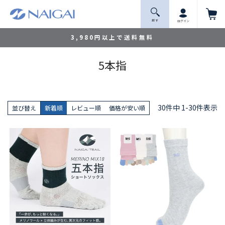
探 す
ログイン
3,980円以上で送料無料
5本指
30
件中
1
-
30
件表示
並び替え
新着順
レビュー順
価格が安い順