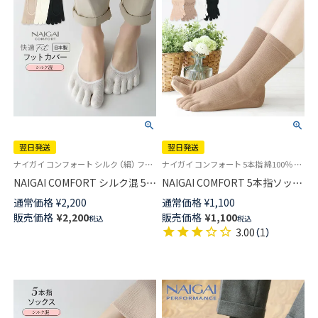
翌日発送
翌日発送
ナイガイ コンフォート シルク （絹） フットカバー 足先ソックス 婦人 旧03022263
ナイガイ コンフォート 5本指 綿100％ 冷えとり 靴下 レディース ソックス
NAIGAI COMFORT シルク混 5本
NAIGAI COMFORT 5本指ソック
指 カバーソックス ホールガー
ス 綿100％ レディース 冷えとり
通常価格
¥
2,200
通常価格
¥
1,100
メント編みで快適フィット かか
にも最適 【365日最短翌日発送】
販売価格
¥
2,200
販売価格
¥
1,100
税込
税込
と滑り止め付 レディース 【365
03022226
3.00
（
1
）
日最短翌日発送】03022493