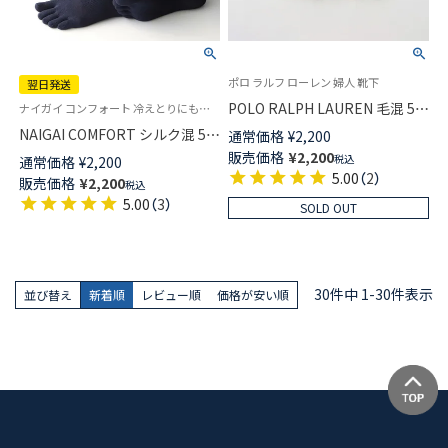
ポロ ラルフ ローレン 婦人 靴下
翌日発送
POLO RALPH LAUREN 毛混 5本
ナイガイ コンフォート 冷えとりにも最適 シルク 絹 5本指 靴下 男性
指ソックス フェアアイル柄 ク
NAIGAI COMFORT シルク混 5本
通常価格
¥
2,200
ルー丈 レディース 日本製
指ソックス 無地 親指セパレー
販売価格
¥
2,200
税込
通常価格
¥
2,200
03208702
ト ホールガーメント クルー丈
5.00
（
2
）
販売価格
¥
2,200
税込
メンズ【365日最短翌日発送】
5.00
（
3
）
SOLD OUT
02300618
30
件中
1
-
30
件表示
並び替え
新着順
レビュー順
価格が安い順