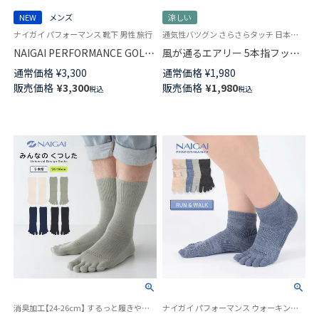
NEW
メンズ
涼しい
ナイガイ パフォーマンス 靴下 男性 旅行
通気性バツグン さらさらタッチ 日本製 女性 婦人 靴下
NAIGAI PERFORMANCE GOLF
風が通るエアリー 5本指フット
5本指 アーチフィットサポート
カバーソックス 親指セパレート
通常価格
¥
3,300
通常価格
¥
1,980
クルー丈 ソックス メンズ
設計 レディース NAIGAI
販売価格
¥
3,300
販売価格
¥
1,980
税込
税込
02332220
COMFORT 03022212
消臭加工【24-26cm】 するっと履きやすい 親指セパレート設計 メンズ レディース 旧90360011
ナイガイ パフォーマンス ウォーキング ランニング スポーツ 5本指 婦人 靴下