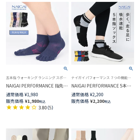
五本指 ウォーキング ランニング スポーツ 婦人 靴下 ナイガイ パフォーマンス
ナイガイ パフォーマンス ７つの機能でランニング マラソン ウォーキングをサポート 男性 日本製
NAIGAI PERFORMANCE 指先
NAIGAI PERFORMANCE 5本指
3D 親指セパレート 5本指ソック
ソックス 吸水速乾 ランニング
通常価格
¥
1,980
通常価格
¥
2,200
ス ワイドヒール設計 消臭 メッ
＆ ウォーキングをサポート シ
販売価格
¥
1,980
販売価格
¥
2,200
税込
税込
シュ編み ショート丈 レディー
ョート丈 メンズ 02332302
3.80
（
5
）
ス 03050107