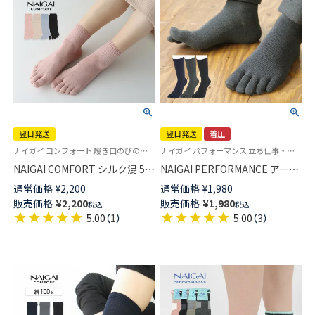
翌日発送
翌日発送
着圧
ナイガイ コンフォート 履き口のびのび シルク 5本指 靴下 婦人
ナイガイ パフォーマンス 立ち仕事・出張など外回りが多いビジネスマンにオススメ 5本指靴下
NAIGAI COMFORT シルク混 5本
NAIGAI PERFORMANCE アーチ
指ソックス はきくちソフト 3D
フィットサポート 5本指 ビジネ
通常価格
¥
2,200
通常価格
¥
1,980
親指セパレート ショート丈 レ
スソックス クルー丈 メンズ
販売価格
¥
2,200
販売価格
¥
1,980
税込
税込
ディース 【365日最短翌日発送】
【365日最短翌日発送】
5.00
（
1
）
5.00
（
3
）
03022495
02332316