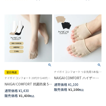
ナイガイ コンフォート つま先用 5本指 フットキャップ 婦人 靴下
翌日発送
NAIGAI COMFORT ハイゲージ5
ナイガイ コンフォート 20代から40代の働く女性へデイリー フットケア！素足でいるより気持ち良いBacteria Buster（銀イオン練り込み異形断面ポリエステル使用）
本指 ハーフ つま先用 カバーソ
NAIGAI COMFORT 抗菌防臭 5本
通常価格
¥
1,100
ックス フットカバー レディー
指フットカバー カバーソックス
販売価格
¥
1,100
税込
通常価格
¥
1,430
ス 03070216
かかと滑り止め付 レディース
販売価格
¥
1,430
税込
【365日最短翌日発送】
03070206