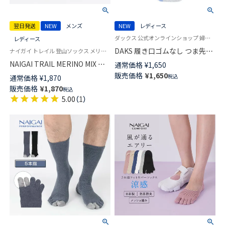
翌日発送
NEW
メンズ
NEW
レディース
ダックス 公式オンラインショップ 婦人 靴下
レディース
DAKS 履き口ゴムなし つま先切
ナイガイ トレイル 登山ソックス メリノウール混 送料無料 ユニセックス
替5本指 クルー丈 レディース ソ
NAIGAI TRAIL MERINO MIX メ
通常価格
¥
1,650
ックス 靴下 女性 プレゼント ギ
リノウール18％ 5本指 スポーツ
販売価格
¥
1,650
税込
通常価格
¥
1,870
フト 無料ラッピング 03367085
ソックス アーチフィットサポー
販売価格
¥
1,870
税込
ト メッシュ＆足底滑り止め付
5.00
（
1
）
ショート丈 メンズ レディース
【365日最短翌日発送】90370010