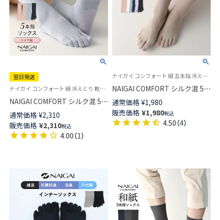
ナイガイ コンフォート 絹 五本指 冷えとり 靴下 レッグソリューション
翌日発送
NAIGAI COMFORT シルク混 5本
ナイガイ コンフォート 絹 冷えとり 靴下 五本指 レッグソリューション
指ソックス レディース
NAIGAI COMFORT シルク混 5本
通常価格
¥
1,980
03022791
指ソックス ホールガーメント
販売価格
¥
1,980
税込
通常価格
¥
2,310
滑り止め付き レディース 【365
4.50
（
4
）
販売価格
¥
2,310
税込
日最短翌日発送】 03022294
4.00
（
1
）