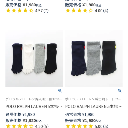
カバー かかと滑り止め付き レ
コットン混 ショート丈 レディ
販売価格
¥
1,980
販売価格
¥
1,980
税込
税込
ディース 03207976
ース 03207963
4.57
（
7
）
4.00
（
4
）
ポロ ラルフ ローレン 婦人 靴下 旧3207151 03207954
ポロ ラルフ ローレン 紳士 靴下 旧02082578 02082580
POLO RALPH LAUREN 5本指ソ
POLO RALPH LAUREN 5本指 シ
ックス オーガニックコットン混
ョート 綿混 ワンポイント刺繍
通常価格
¥
1,980
通常価格
¥
1,980
スニーカー丈 レディース
メンズ ソックス 日本製
販売価格
¥
1,980
販売価格
¥
1,980
税込
税込
03207964
02082500
4.20
（
5
）
5.00
（
5
）