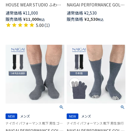
HOUSE WEAR STUDIO ふわふ
NAIGAI PERFORMANCE GOLF
わ暖かい シルキーマイヤー ベ
スポーツ ショート丈 ソックス
通常価格
¥
11,000
通常価格
¥
2,530
スト 前ボタン リボン柄 レディ
アーチフィットサポートメンズ
販売価格
¥
11,000
販売価格
¥
2,530
税込
税込
ース 73374250
02332222
5.00
（
1
）
NEW
メンズ
NEW
メンズ
ナイガイ パフォーマンス 靴下 男性 ゴルフ スポーツ
ナイガイ パフォーマンス 靴下 男性 旅行
NAIGAI PERFORMANCE GOLF
NAIGAI PERFORMANCE GOLF