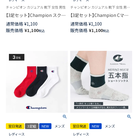
チャンピオン カジュアル 靴下 女性 男性
チャンピオン カジュアル 靴下 女性 男性 ブランド ユニセックス
【3足セット】Champion スクリ
【3足セット】Champion Cマー
プトロゴ 消臭糸使用 足底パイ
クロゴ 消臭糸使用 足底パイル
通常価格
¥
1,100
通常価格
¥
1,100
ル アーチサポート スニーカー
アーチサポート スニーカー丈
販売価格
¥
1,100
販売価格
¥
1,100
税込
税込
丈 ソックス メンズ レディース
ソックス メンズ レディース
【365日最短翌日発送】
【365日最短翌日発送】
92897504
92897501
翌日発送
3足組
NEW
メンズ
翌日発送
NEW
メンズ
レディース
レディース