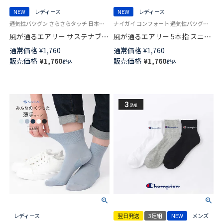
NEW
レディース
NEW
レディース
通気性バツグン さらさらタッチ 日本製 婦人 女性 靴下 ナイガイ コンフォート
ナイガイ コンフォート 通気性バツグン さらさらタッチ 日本製 婦人 靴下
風が通るエアリー サステナブル
風が通るエアリー 5本指 スニー
素材 ショート丈 ソックス 涼感
カー丈 ソックス 親指セパレー
通常価格
¥
1,760
通常価格
¥
1,760
メッシュ 消臭素材 NAIGAI
ト設計 抗菌防臭 NAIGAI
販売価格
¥
1,760
販売価格
¥
1,760
税込
税込
COMFORT レディース
COMFORT レディース ソックス
03022216
03022213
レディース
翌日発送
3足組
NEW
メンズ