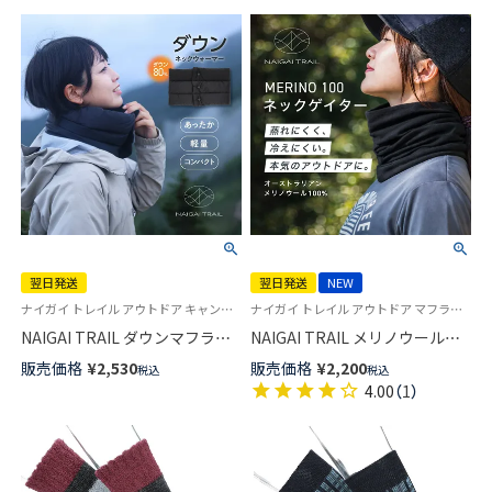
翌日発送
翌日発送
NEW
ナイガイ トレイル アウトドア キャンプ 登山 キャンプ トレイルランニング トレラン グッズ
ナイガイ トレイル アウトドア マフラー ネックカバー 登山 キャンプ
NAIGAI TRAIL ダウンマフラー
NAIGAI TRAIL メリノウール
撥水 保温 軽量 防風 スポーツ
100％ ネックゲイター 薄地
販売価格
¥
2,530
販売価格
¥
2,200
税込
税込
【365日最短翌日発送】
【365日最短翌日発送】
4.00
（
1
）
90370804
90370805