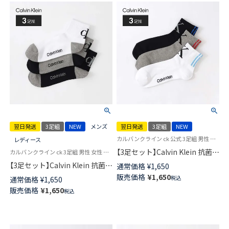
翌日発送
3足組
NEW
メンズ
翌日発送
3足組
NEW
カルバンクライン ck 公式 3足組 男性 女性 靴下
レディース
【3足セット】Calvin Klein 抗菌防
カルバンクライン ck 3足組 男性 女性 靴下 ユニセックス
臭 フロントロゴ ショート丈 ソ
【3足セット】Calvin Klein 抗菌防
通常価格
¥
1,650
ックス カジュアル レディース
臭 甲メッシュ バックロゴ ショ
販売価格
¥
1,650
税込
通常価格
¥
1,650
メンズ 【365日最短翌日発送】
ート丈 ソックス カジュアル レ
販売価格
¥
1,650
92572507
税込
ディース メンズ 【365日最短翌
日発送】 92572508