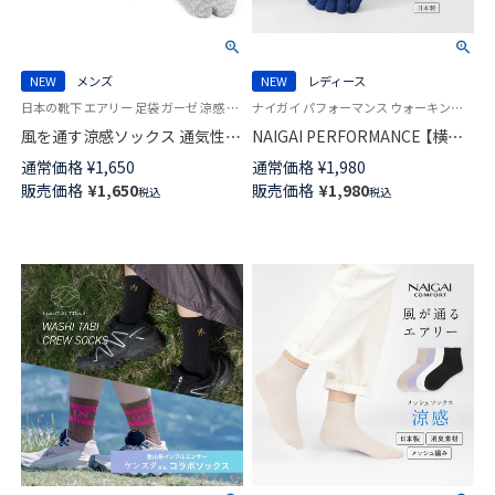
NEW
メンズ
NEW
レディース
日本の靴下 エアリー 足袋 ガーゼ 涼感 紳士 靴下 男性 ナイガイ コンフォート
ナイガイ パフォーマンス ウォーキング ランニング スポーツ 女性 婦人 靴下
風を通す涼感ソックス 通気性が
NAIGAI PERFORMANCE 【横ア
良いガーゼ編み さらっと素材
ーチサポートソックス】 5本指
通常価格
¥
1,650
通常価格
¥
1,980
タビ型 ショート丈 ソックス メ
ショート丈 3Dセパレート 消臭
販売価格
¥
1,650
販売価格
¥
1,980
税込
税込
ンズ NAIGAI COMFORT
糸使用 レディース 日本製
02302631
03050110