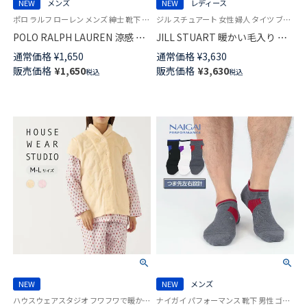
NEW
メンズ
NEW
レディース
ポロ ラルフ ローレン メンズ 紳士 靴下 ビジネス カジュアル 26SS
ジル スチュアート 女性 婦人 タイツ ブランド
POLO RALPH LAUREN 涼感 鹿
JILL STUART 暖かい毛入り バ
の子編み オーガニックコットン
ルキー ケーブルタイツ かかと
通常価格
¥
1,650
通常価格
¥
3,630
混 マルチPP 20cm ミドル丈 ソ
付き 後ろヒップマチ付き レデ
販売価格
¥
1,650
販売価格
¥
3,630
税込
税込
ックス 02012513
ィース 01050531
NEW
NEW
メンズ
ハウスウェアスタジオ フワフワで暖かい 防寒 秋冬 羽織もの HWS
ナイガイ パフォーマンス 靴下 男性 ゴルフ スポーツ