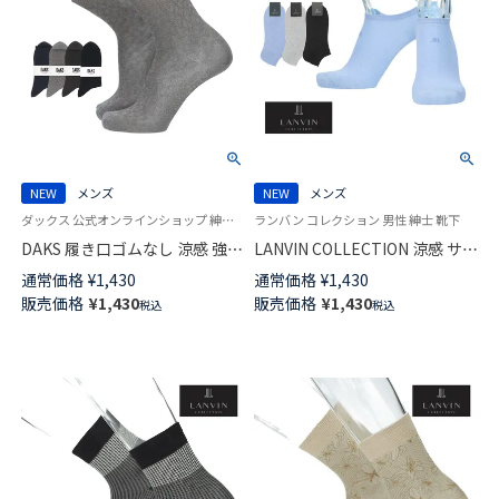
NEW
メンズ
NEW
メンズ
ダックス 公式オンラインショップ 紳士 靴下
ランバン コレクション 男性 紳士 靴下
DAKS 履き口ゴムなし 涼感 強撚
LANVIN COLLECTION 涼感 サラ
糸使用 ビジネスソックス 抗菌
っとした加工糸使用 抗菌防臭
通常価格
¥
1,430
通常価格
¥
1,430
防臭 消臭加工 ミドル丈 メンズ
ダイヤモンド メッシュ スニー
販売価格
¥
1,430
販売価格
¥
1,430
税込
税込
02502720
カー丈 カジュアル ソックス メ
ンズ 日本製 02452323