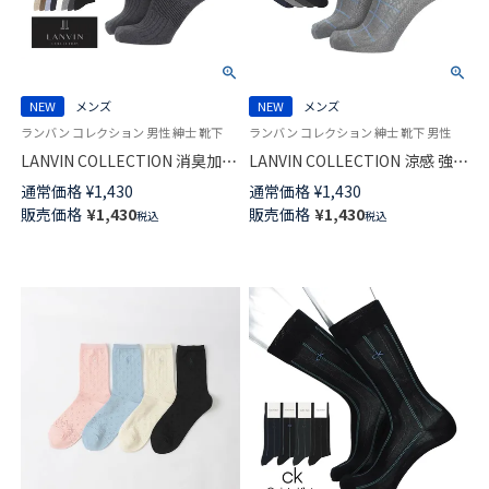
NEW
メンズ
NEW
メンズ
ランバン コレクション 男性 紳士 靴下
ランバン コレクション 紳士 靴下 男性
LANVIN COLLECTION 消臭加工
LANVIN COLLECTION 涼感 強撚
土踏まずサポート 綿レーヨン混
糸 足底メッシュ 抗菌防臭 チェ
通常価格
¥
1,430
通常価格
¥
1,430
JL両面刺しゅう クルー丈 カジ
ック ミドル丈 ビジネス ソック
販売価格
¥
1,430
販売価格
¥
1,430
税込
税込
ュアル ソックス メンズ 日本製
ス メンズ 02402041
02412075