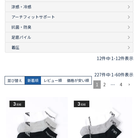
涼感・冷感
アーチフィットサポート
抗菌・防臭
足底パイル
着圧
12
件中
1
-
12
件表示
227
件中
1
-
60
件表示
並び替え
新着順
レビュー順
価格が安い順
1
2
…
4