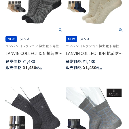
NEW
メンズ
NEW
メンズ
ランバン コレクション 紳士 靴下 男性
ランバン コレクション 紳士 靴下 男性
LANVIN COLLECTION 抗菌防臭
LANVIN COLLECTION 抗菌防臭
千鳥格子切替 Hiゲージ ミドル
Hiゲージ ALOHAパリデザイン
通常価格
¥
1,430
通常価格
¥
1,430
丈 カジュアル ソックス メンズ
ミドル丈 カジュアル ソックス
販売価格
¥
1,430
販売価格
¥
1,430
税込
税込
02412145
メンズ 02412144