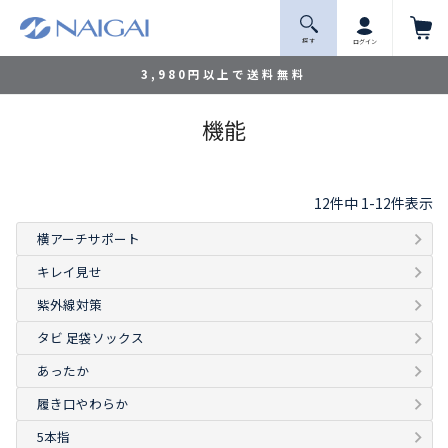
探 す
ログイン
3,980円以上で送料無料
機能
12
件中
1
-
12
件表示
横アーチサポート
キレイ見せ
紫外線対策
タビ 足袋ソックス
あったか
履き口やわらか
5本指