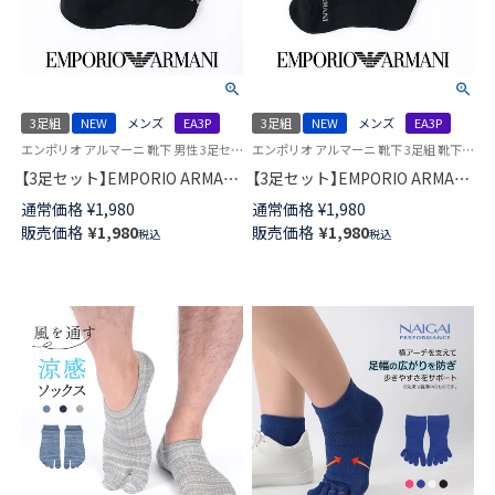
3足組
NEW
メンズ
EA3P
3足組
NEW
メンズ
EA3P
エンポリオ アルマーニ 靴下 男性 3足セット EA
エンポリオ アルマーニ 靴下 3足組 靴下 男性
【3足セット】EMPORIO ARMANI
【3足セット】EMPORIO ARMANI
EAロゴ スニーカー丈 足底パイ
EAロゴ ショート丈 足底パイル
通常価格
¥
1,980
通常価格
¥
1,980
ル アーチサポート カジュアル
アーチサポート EA カジュアル
販売価格
¥
1,980
販売価格
¥
1,980
税込
税込
ソックス メンズ 92342723
ソックス メンズ 92342722