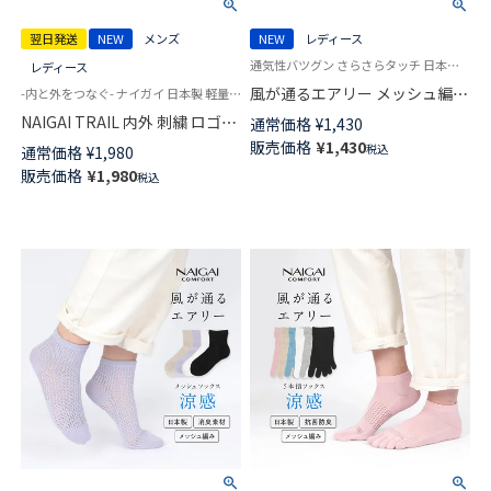
翌日発送
NEW
メンズ
NEW
レディース
通気性バツグン さらさらタッチ 日本製 女性 婦人 靴下 ナイガイ コンフォート
レディース
風が通るエアリー メッシュ編み
-内と外をつなぐ- ナイガイ 日本製 軽量 UL ウルトラライト 登山 キャンプ トレイル 和紙糸足袋ソックス
サステナブル ショート丈 ソッ
NAIGAI TRAIL 内外 刺繍 ロゴ
通常価格
¥
1,430
クス 消臭素材 レディース
INOUT カットボス 和紙糸足袋
販売価格
¥
1,430
税込
通常価格
¥
1,980
NAIGAI COMFORT 03022217
ソックス ケンスタさんコラボ
販売価格
¥
1,980
税込
登山 ソックス メンズ レディー
ス 登山 【365日最短翌日発送】
90370011