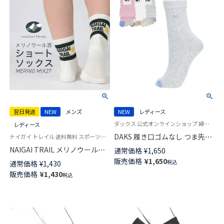
翌日発送
NEW
メンズ
NEW
レディース
ダックス 公式オンラインショップ 婦人 靴下
レディース
DAKS 履き口ゴムなし つま先切
ナイガイ トレイル 送料無料 スポーツソックス
替5本指 クルー丈 レディース ソ
NAIGAI TRAIL メリノウール混
通常価格
¥
1,650
ックス 靴下 女性 プレゼント ギ
3ライン ショート丈 ソックス
販売価格
¥
1,650
税込
通常価格
¥
1,430
フト 無料ラッピング 03367085
MERINO MIX27 メリノウール
販売価格
¥
1,430
税込
27％ アーチフィットサポート
メッシュ＆サポート編み 【365
日最短翌日発送】 90370008