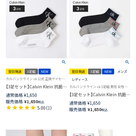
翌日発送
3足組
NEW
翌日発送
3足組
NEW
メンズ
カルバンクライン ck 公式 正規ライセンス品 3足セット 男性 女性 靴下
レディース
【3足セット】Calvin Klein 抗菌防
カルバンクライン ck 3足組 男性 女性 靴下
臭 足底パイル クッション性＋
【3足セット】Calvin Klein 抗菌防
通常価格
¥
1,650
耐久性抜群！ビッグロゴ ショー
臭 甲&足底メッシュ 通気性がよ
販売価格
¥
1,650
税込
通常価格
¥
1,650
ト丈 ソックス カジュアル レデ
くムレを軽減 ワンポイント ス
5.00
（
1
）
販売価格
¥
1,650
ィース メンズ 【365日最短翌日
税込
ニーカー丈 ソックス カジュア
発送】 92572506
ル レディース メンズ 【365日最
短翌日発送】 92572505