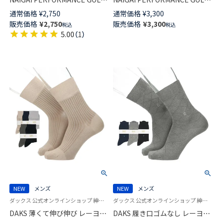
スポーツ アーチフィットサポー
5本指 アーチフィットサポート
通常価格
¥
2,750
通常価格
¥
3,300
ト クルー丈 ソックス メンズ
クルー丈 ソックス メンズ
販売価格
¥
2,750
販売価格
¥
3,300
税込
税込
02332221
02332220
5.00
（
1
）
NEW
メンズ
NEW
メンズ
ダックス 公式オンラインショップ 紳士 靴下 男性
ダックス 公式オンラインショップ 紳士 靴下 男性
DAKS 薄くて伸び伸び レーヨン
DAKS 履き口ゴムなし レーヨン