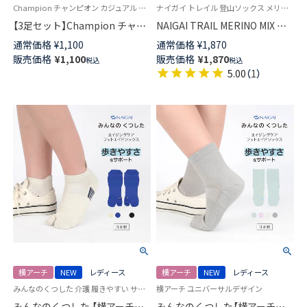
Champion チャンピオン カジュアル 女性 男性 靴下
ナイガイ トレイル 登山ソックス メリノウール混 送料無料 ユニセックス
【3足セット】Champion チャン
NAIGAI TRAIL MERINO MIX メ
ピオン Cマークロゴ 消臭糸使用
リノウール18％ 5本指 スポーツ
通常価格
¥
1,100
通常価格
¥
1,870
足底パイル アーチサポート シ
ソックス アーチフィットサポー
販売価格
¥
1,100
販売価格
¥
1,870
税込
税込
ョート丈 ソックス メンズ レデ
ト メッシュ＆足底滑り止め付
5.00
（
1
）
ィース 【365日最短翌日発送】
ショート丈 メンズ レディース
92897500
【365日最短翌日発送】90370010
横アーチ
NEW
レディース
横アーチ
NEW
レディース
みんなのくつした 介護 履きやすい サポート ユニバーサルデザイン
横アーチ ユニバーサルデザイン
みんなのくつした 【横アーチサ
みんなのくつした【横アーチサ