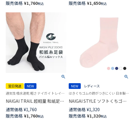
販売価格
¥
1,760
販売価格
¥
1,650
税込
税込
ングソックス 足裏綿素材＋メッ
03150800
シュ編 レディース 03022532
翌日発送
NEW
NEW
レディース
通気性 吸水速乾 軽さ ナイガイ トレイル 送料無料 登山 靴下 軽い タビ
はきぐちゴムの跡がつきにくい 日本製 婦人 靴下 女性
NAIGAI TRAIL 超軽量 和紙足袋
NAIGAI STYLE ソフトくちゴム
ソックス （TAKUMI camifine®）
レーヨンシルク混 リュクスカフ
通常価格
¥
1,760
通常価格
¥
1,320
足底パイル編み ショート丈 日
日本製 クルー丈 レディース ソ
販売価格
¥
1,760
販売価格
¥
1,320
税込
税込
本製 【365日最短翌日発送】
ックス 03097500
90370005