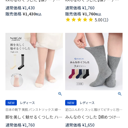
ポートソックス】 足袋 ショート
ポート】消臭 サスティナブル ク
通常価格
¥
1,430
通常価格
¥
1,760
丈 エイジングケア フットエイ
ルー丈 エイジングケア フット
販売価格
¥
1,430
販売価格
¥
1,760
税込
税込
ドソックス 日本製 03150028
エイド ソックス 日本製
5.00
（
1
）
03150026
NEW
レディース
NEW
レディース
日本の靴下 美肌 パンストソックス 婦人 足裏メッシュで通気性◎
足口ふんわり スッと履けてピタッと包む 履きやすい ユニバーサルデザイン
脚を美しく魅せるくつした ハイ
みんなのくつした 【締めつけな
ソックス グロータイプ（光沢あ
い靴下】ラメ 綿混 クルー丈 ふん
通常価格
¥
1,760
通常価格
¥
1,650
り） NAIGAI COMFORT ストッキ
わりガーゼ ソックス 日本製