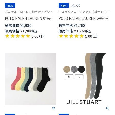
NEW
NEW
メンズ
ポロ ラルフ ローレン 紳士 靴下 ビジネス 26SS
ポロ ラルフ ローレン メンズ 紳士 靴下 カジュアル 26SS
POLO RALPH LAUREN 抗菌防
POLO RALPH LAUREN 涼感 ボ
臭 ギマ メッシュ 涼しい25cm丈
ーダーメッシュ 20cm ミドル丈
通常価格
¥
1,980
通常価格
¥
1,760
ビジネス ソックス クルー丈 日
ソックス 02012537
販売価格
¥
1,980
販売価格
¥
1,760
税込
税込
本製【25-27cm】【27-29cm】
5.00
（
1
）
5.00
（
1
）
02042434