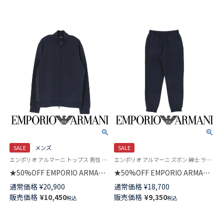
SALE
メンズ
SALE
エンポリオ アルマーニ トップス 男性 紳士 ラウンジウェア
エンポリオ アルマーニ ズボン 紳士 ラウンジウェア 男性 ボトムス
★50%OFF EMPORIO ARMANI
★50%OFF EMPORIO ARMANI
BASIC TERRY FULL ZIP ベーシ
BASIC TERRY ベーシックテリ
通常価格
¥
20,900
通常価格
¥
18,700
ックテリー 裏起毛 長袖 フルジ
ー 裏起毛 スウェットパンツ ロ
販売価格
¥
10,450
販売価格
¥
9,350
税込
税込
ップ ジャケット スウェット EU
ング EUサイズ メンズ
サイズ メンズ 54059766
54059760