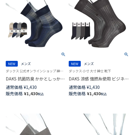
NEW
メンズ
NEW
メンズ
ダックス 公式オンラインショップ 紳士 靴下
ダックス 小寸 大寸 紳士 靴下
DAKS 抗菌防臭 かかとしっかり
DAKS 涼感 強撚糸使用 ビジネス
ホールド HERITAGE CHECK ミ
ソックス 足底メッシュ編み 抗
通常価格
¥
1,430
通常価格
¥
1,430
ドル丈 カジュアル ソックス メ
菌防臭 かかとしっかりホールド
販売価格
¥
1,430
販売価格
¥
1,430
税込
税込
ンズ 02512679
ストライプメッシュ クルー丈
メンズ【24-25cm】【27-28cm】
02502574