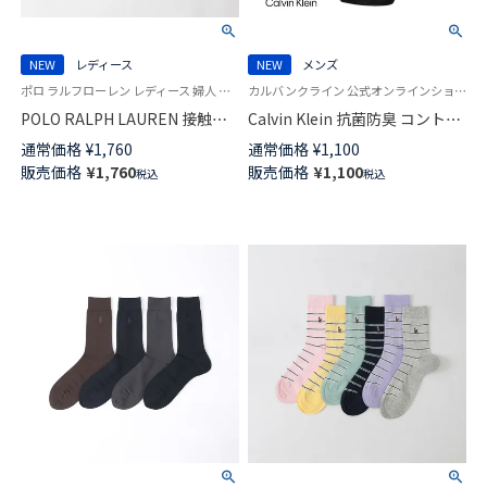
NEW
レディース
NEW
メンズ
ポロ ラルフローレン レディース 婦人 女性 靴下 カジュアル 2026SS
カルバンクライン 公式オンラインショップ 紳士 靴下
POLO RALPH LAUREN 接触冷
Calvin Klein 抗菌防臭 コントラ
感 アイレット クルー丈 ソック
スト ストライプ クルー丈 ビジ
通常価格
¥
1,760
通常価格
¥
1,100
ス 03207244
ネス ソックス メンズ 02562367
販売価格
¥
1,760
販売価格
¥
1,100
税込
税込