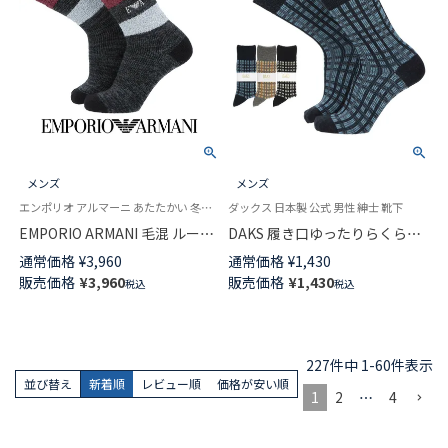
メンズ
メンズ
エンポリオ アルマーニ あたたかい 冬用 靴下
ダックス 日本製 公式 男性 紳士 靴下
EMPORIO ARMANI 毛混 ルーム
DAKS 履き口ゆったりらくらく
ソックス タクテルモール evaイ
ガーゼ編み アクリル毛混 かか
通常価格
¥
3,960
通常価格
¥
1,430
ーグル刺繍 足底滑り止め付 ク
としっかりホールド 格子柄ジャ
販売価格
¥
3,960
販売価格
¥
1,430
税込
税込
ルー丈 日本製 メンズ 02345875
ガード クルー丈 メンズ カジュ
アル ソックス 02515744
227
件中
1
-
60
件表示
並び替え
新着順
レビュー順
価格が安い順
1
2
…
4