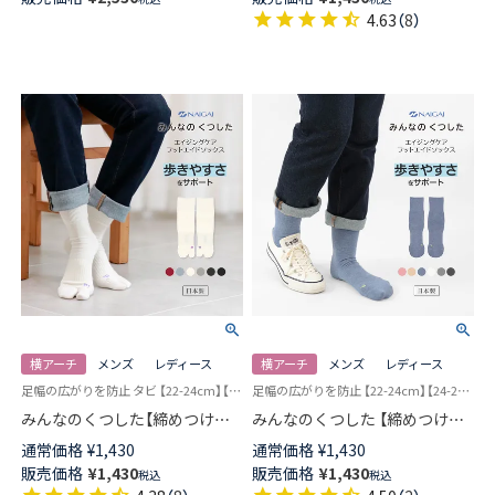
ース 03022857
90301033
4.63
（
8
）
横アーチ
メンズ
レディース
横アーチ
メンズ
レディース
足幅の広がりを防止 タビ 【22-24cm】【24-26cm】 ユニバーサルデザイン 日本製
足幅の広がりを防止 【22-24cm】【24-26cm】 ユニバーサルデザイン ソックス 日本製
みんなのくつした【締めつけな
みんなのくつした 【締めつけな
い靴下】 横アーチサポート 足袋
い靴下】 横アーチサポート クル
通常価格
¥
1,430
通常価格
¥
1,430
クルー丈 エイジングケア フッ
ー丈 エイジングケア フットエ
販売価格
¥
1,430
販売価格
¥
1,430
税込
税込
トエイドソックス メンズ レデ
イドソックス 足底パイル メン