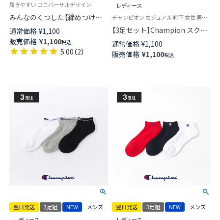
履きやすい ユニバーサルデザイン
レディース
みんなのくつした【締めつけな
チャンピオン カジュアル 靴下 女性 男性 ユニセックス
い靴下】 薄手 ハイゲージ 足口ふ
【3足セット】Champion スクリ
通常価格
¥
1,100
んわり オーガニックコットン混
プトロゴ 消臭糸使用 足底パイ
販売価格
¥
1,100
税込
通常価格
¥
1,100
クルー丈 ソックス レディース
ル アーチサポート ショート丈
5.00
（
2
）
販売価格
¥
1,100
日本製 03150019
税込
ソックス メンズ レディース
【365日最短翌日発送】
92897503
翌日発送
3足組
NEW
メンズ
翌日発送
3足組
NEW
メンズ
レディース
レディース