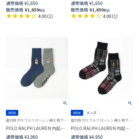
シルク混 かかとしっかりホール
シルク混 かかとしっかりホール
通常価格
¥
1,650
通常価格
¥
1,650
ド 日本製 ミドル丈 ソックス メ
ド 日本製 クルー丈 ソックス メ
販売価格
¥
1,650
販売価格
¥
1,650
税込
税込
ンズ 02512755
ンズ 02512718
4.00
（
1
）
4.00
（
1
）
NEW
NEW
メンズ
室内用 ポロ ラルフ ローレン 紳士 靴下 25FW
室内用 ポロ ラルフ ローレン 紳士 靴下 25FW
POLO RALPH LAUREN 内起毛
POLO RALPH LAUREN 内起毛
総パイル ポロベア 刺しゅう ル
総パイル ポロベア ラグジュア
通常価格
¥
3,960
通常価格
¥
4,950