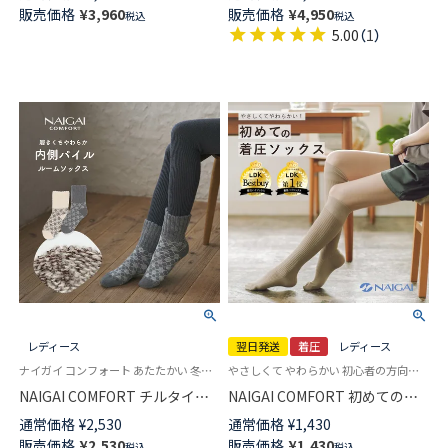
ームソックス 足底滑り止め付き
リー パッチワークチェック 毛
販売価格
¥
3,960
販売価格
¥
4,950
税込
税込
クルー丈 メンズ 02015917
混 ルームソックス 足底滑り止
5.00
（
1
）
め付き クルー丈 メンズ 日本製
02015915
レディース
翌日発送
着圧
レディース
ナイガイ コンフォート あたたかい 冬用 カバーソックス 婦人 室内用 靴下
やさしくて やわらかい 初心者の方向け 着圧 ハイソックス
NAIGAI COMFORT チルタイム
NAIGAI COMFORT 初めての着
毛混 総パイル ルームソックス
圧ソックスハイソックス レディ
通常価格
¥
2,530
通常価格
¥
1,430
履き口ゆったり 日本製 レディ
ース 【365日最短翌日発送】
販売価格
¥
2,530
販売価格
¥
1,430
税込
税込