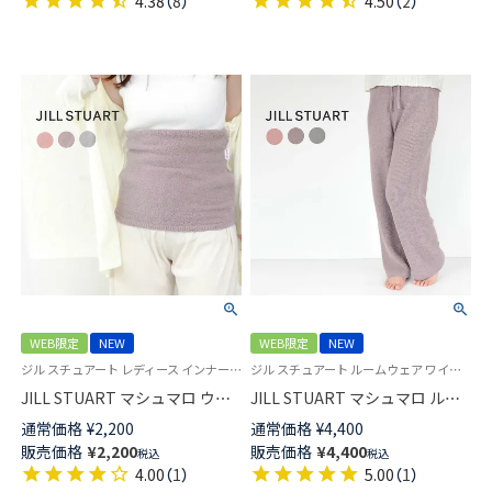
4.38
（
8
）
4.50
（
2
）
ィース 03150025
ズ レディース 03150024
WEB限定
NEW
WEB限定
NEW
ジル スチュアート レディース インナー 腹巻き 下着 もこもこ生地
ジル スチュアート ルームウェア ワイドパンツ 長ズボン もこもこ生地
JILL STUART マシュマロ ウエ
JILL STUART マシュマロ ルー
ストウォーマー レディース
ムパンツ レディース 93140006
通常価格
¥
2,200
通常価格
¥
4,400
93140008
販売価格
¥
2,200
販売価格
¥
4,400
税込
税込
4.00
（
1
）
5.00
（
1
）