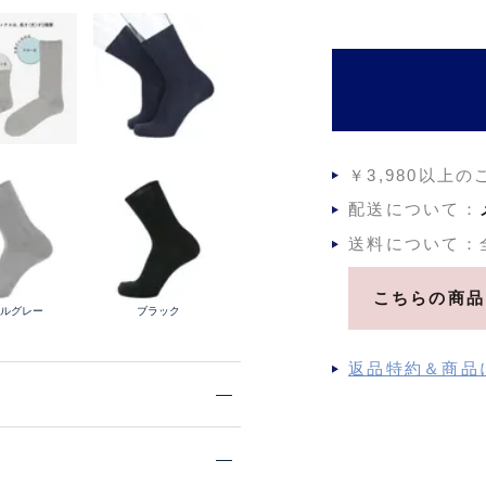
須
)
￥3,980以上
配送について：
送料について：
こちらの商品
ドルグレー
ブラック
返品特約＆商品