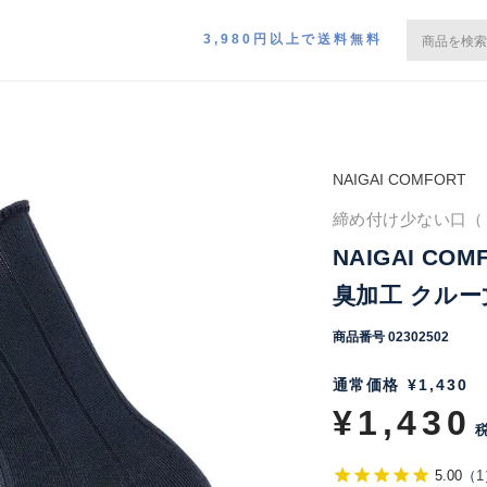
3,980円以上で送料無料
NAIGAI COMFORT
締め付け少ない口（く
NAIGAI CO
臭加工 クルー丈
商品番号
02302502
通常価格
¥
1,430
¥
1,430
5.00
（
1