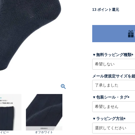
13
ポイント還元
▼無料ラッピング種類
(
メール便規定サイズを
)
▼包装シール・タグ
(
必
須
▼ラッピング方法
)
(
必
ネイビー
オフホワイト