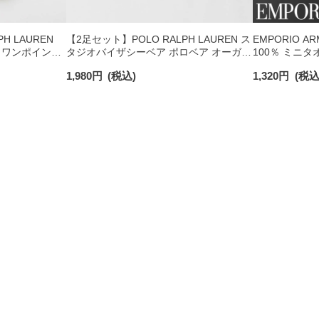
H LAUREN
【2足セット】POLO RALPH LAUREN ス
EMPORIO A
 ワンポイント
タジオバイザシーベア ポロベア オーガニ
100％ ミニタ
チサポート メ
ックコットン混 ショート丈 ソックス メ
日発送】 0234
1,980
円
(税込)
1,320
円
(税込
ンズ レディース 92009650