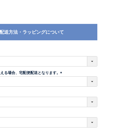
配送方法・ラッピングについて
必
須
超える場合、宅配便配送となります。
(
必
須
)