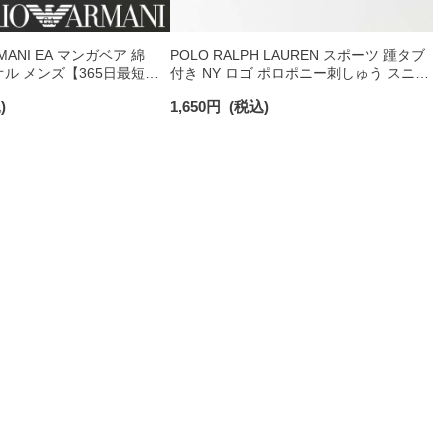
RMANI EA マンガベア 綿
POLO RALPH LAUREN スポーツ 踵タブ
オル メンズ【365日最短翌
付き NY ロゴ ポロポニー刺しゅう スニー
0025
カー丈 オーガニックコットン混 メンズ
)
1,650
円
(税込)
ソックス 02022328