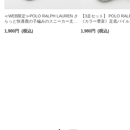
≪WEB限定≫POLO RALPH LAUREN さ
【3足セット】 POLO RALP
らっと快適鹿の子編みのスニーカー丈ソ
《カラー豊富》足底パイル
ックス 【3足セット】 ワンポイント メン
ソックス ショート丈 アー
1,980
円
(税込)
1,980
円
(税込)
ズ レディース 92022800
ンズ 92009604