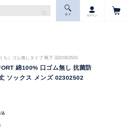
探 す
ログイン
ち）ゴム無しタイプ 靴下 旧02302501
MFORT 綿100% 口ゴム無し 抗菌防
 ソックス メンズ 02302502
税込
）