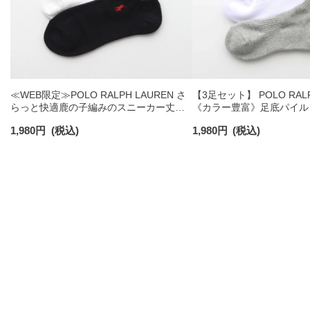
≪WEB限定≫POLO RALPH LAUREN さ
【3足セット】 POLO RALP
らっと快適鹿の子編みのスニーカー丈ソ
《カラー豊富》足底パイル
ックス 【3足セット】 ワンポイント メン
ソックス ショート丈 アー
1,980
円
(税込)
1,980
円
(税込)
ズ レディース 92022800
ンズ 92009604