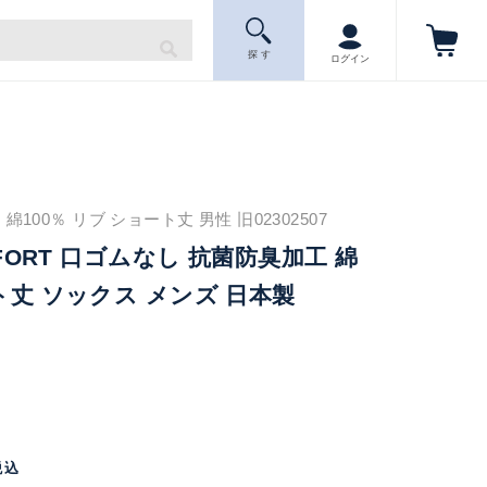
探 す
ログイン
100％ リブ ショート丈 男性 旧02302507
OMFORT 口ゴムなし 抗菌防臭加工 綿
ート丈 ソックス メンズ 日本製
税込