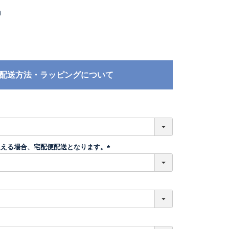
）
配送方法・ラッピングについて
必
須
超える場合、宅配便配送となります。
(
必
須
)