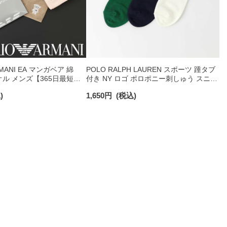
RMANI EA マンガベア 綿
POLO RALPH LAUREN スポーツ 踵タブ
オル メンズ【365日最短翌
付き NY ロゴ ポロポニー刺しゅう スニー
0025
カー丈 オーガニックコットン混 メンズ
)
1,650
円
(税込)
ソックス 02022328