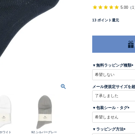
5.00
（
1
13
ポイント還元
▼無料ラッピング種類
(
メール便規定サイズを
)
▼包装シール・タグ
(
必
須
▼ラッピング方法
)
.ホワイト
92.シルバーグレー