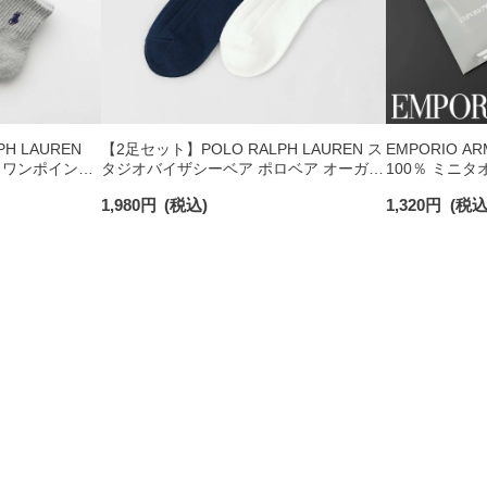
H LAUREN
【2足セット】POLO RALPH LAUREN ス
EMPORIO A
 ワンポイント
タジオバイザシーベア ポロベア オーガニ
100％ ミニタ
チサポート メ
ックコットン混 ショート丈 ソックス メ
日発送】 0234
1,980
円
(税込)
1,320
円
(税込
ンズ レディース 92009650