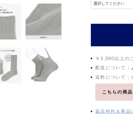
(
必
須
)
￥3,980以上
配送について：
送料について：
こちらの商品
返品特約＆商品