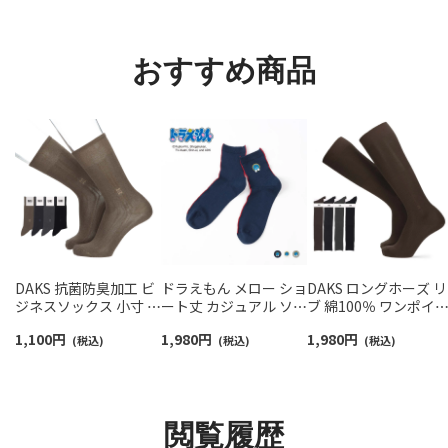
ント メンズ レディース
ト メンズ 92009604
92022800
おすすめ商品
DAKS 抗菌防臭加工 ビ
ドラえもん メロー ショ
DAKS ロングホーズ リ
ジネスソックス 小寸 大
ート丈 カジュアル ソッ
ブ 綿100％ ワンポイ
寸 平無地 タックストラ
クス メンズ 02462204
トロゴ刺繍 ハイソッ
1,100
円
1,980
円
1,980
円
イプ クルー丈 メンズ
(税込)
(税込)
ス メンズ 02502965
(税込)
02502571
閲覧履歴