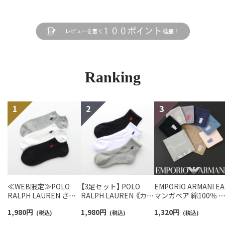
Ranking
≪WEB限定≫POLO
【3足セット】 POLO
EMPORIO ARMANI EA
RALPH LAUREN さら
RALPH LAUREN 《カラ
マンガベア 綿100％ 
っと快適鹿の子編みの
ー豊富》足底パイル ワ
ニタオル メンズ【365
1,980
円
1,980
円
1,320
円
スニーカー丈ソックス
(税込)
ンポイントソックス シ
(税込)
最短翌日発送】
(税込)
【3足セット】 ワンポイ
ョート丈 アーチサポー
02340025