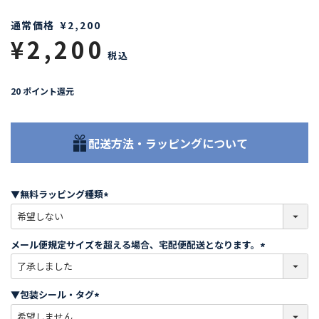
通常価格
¥
2,200
¥
2,200
税込
20
ポイント還元
配送方法・ラッピングについて
▼無料ラッピング種類
(
必
須
メール便規定サイズを超える場合、宅配便配送となります。
)
(
必
須
▼包装シール・タグ
)
(