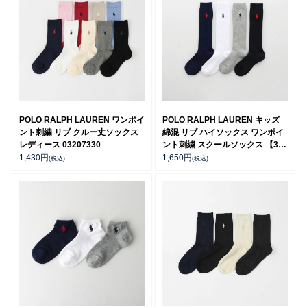
POLO RALPH LAUREN ワンポイ
POLO RALPH LAUREN キッズ
ント刺繍 リブ クルー丈ソックス
綿混 リブ ハイソックス ワンポイ
レディース 03207330
ント刺繍 スクールソックス 【365
日最短翌日発送】 04873500
1,430
円
1,650
円
(税込)
(税込)