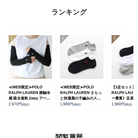
ランキング
≪WEB限定≫POLO
≪WEB限定≫POLO
【3足セット】 
RALPH LAUREN 接触冷
RALPH LAUREN さらっ
RALPH LAUR
感 吸水速乾 2way アーム
と快適鹿の子編みのスニ
ー豊富》足底パ
カバー ＆ レッグウォーマ
ーカー丈ソックス 【3足
ポイントソック
2,970
円
1,980
円
1,980
円
(税込)
(税込)
(税込)
ー レディース 93228550
セット】 ワンポイント メ
ト丈 アーチサポ
ンズ レディース
ズ 92009604
92022800
閲覧履歴