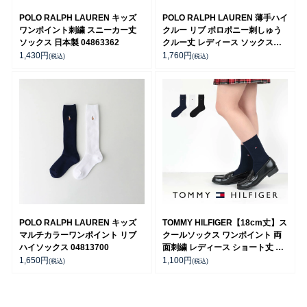
POLO RALPH LAUREN キッズ
POLO RALPH LAUREN 薄手ハイ
ワンポイント刺繍 スニーカー丈
クルー リブ ポロポニー刺しゅう
ソックス 日本製 04863362
クルー丈 レディース ソックス
03207206
1,430
円
1,760
円
(税込)
(税込)
POLO RALPH LAUREN キッズ
TOMMY HILFIGER【18cm丈】ス
マルチカラーワンポイント リブ
クールソックス ワンポイント 両
ハイソックス 04813700
面刺繍 レディース ショート丈 ソ
ックス 【365日最短翌日発送】
1,650
円
1,100
円
(税込)
(税込)
93481802