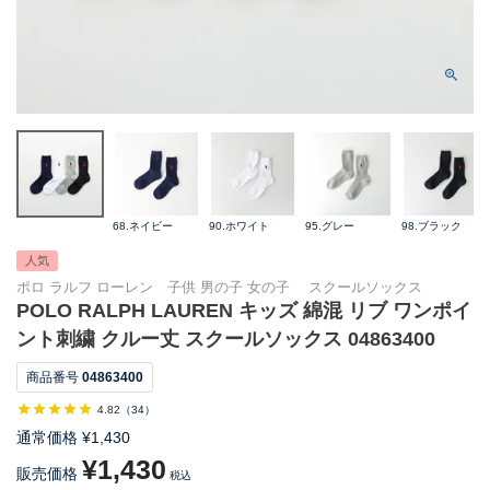
68.ネイビー
90.ホワイト
95.グレー
98.ブラック
人気
ポロ ラルフ ローレン 子供 男の子 女の子 スクールソックス
POLO RALPH LAUREN キッズ 綿混 リブ ワンポイ
ント刺繍 クルー丈 スクールソックス 04863400
商品番号
04863400
4.82
（
34
）
通常価格
¥
1,430
¥
1,430
販売価格
税込