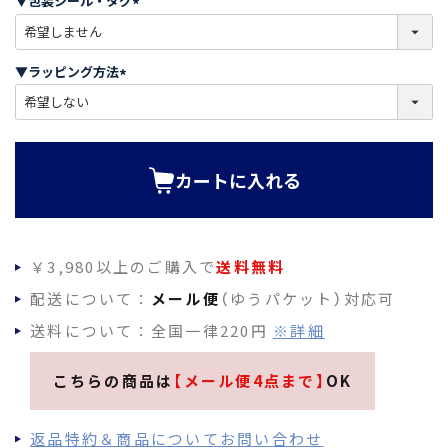
▼包装シール・タグ
)
(
必
須
▼ラッピング方法
)
(
必
須
)
カートに入れる
￥3,980以上のご購入で
送料無料
配送について：
メール便
（ゆうパケット）対応可
送料について：全国一律220円
※詳細
こちらの商品は
【メール便4点まで】
OK
返品特約＆商品についてお問い合わせ