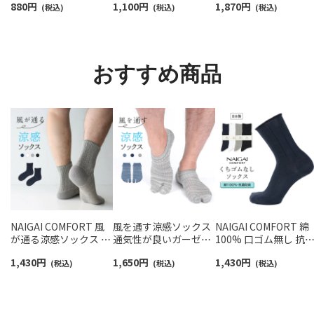
880
円
1,100
円
1,870
円
抗菌防臭 ソックス メン
(税込)
【24-26cm】【26-28cm】
(税込)
ツソックス アーチフ
(税込)
ズ レディース 【365日
足口ふんわり オーガニ
ットサポート メッシ
最短翌日発送】
ックコットン
＆足底滑り止め付 シ
96405001
02422415
ート丈 メンズ レディ
ス 【365日最短翌日発
おすすめ商品
送】90370010
NAIGAI COMFORT 風
風を通す涼感ソックス
NAIGAI COMFORT 綿
が通る涼感ソックス 通
通気性が良いガーゼ編
100% 口ゴム無し 抗
気性が良いガーゼ編み
み さらっと素材 タビ型
防臭加工 クルー丈 ソ
1,430
円
1,650
円
1,430
円
ソフト口ゴム ショート
(税込)
ショート丈 ソックス メ
(税込)
クス メンズ 02302502
(税込)
丈 ソックス メンズ
ンズ NAIGAI
02302511
COMFORT 02302631