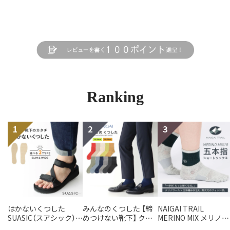
Ranking
はかないくつした
みんなのくつした 【締
NAIGAI TRAIL
SUASIC（スアシック）
めつけない靴下】 クル
MERINO MIX メリノウ
スリム＆ワイドタイプ
ー丈ふんわりガーゼ
ール18％ 5本指 スポ