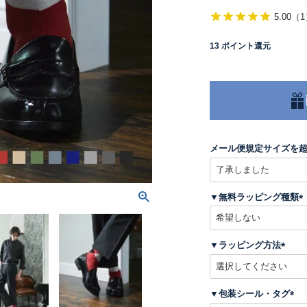
5.00
（
1
13
ポイント還元
メール便規定サイズを
▼無料ラッピング種類
(
▼ラッピング方法
)
(
必
須
▼包装シール・タグ
)