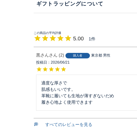
ギフトラッピングについて
5.00
1
黒さん
2
東京都
男性
購入者
投稿日
2026/06/21
適度な厚さで

肌感もいいです。

革靴に履いても生地が薄すぎないだめ

履き心地よく使用できます
すべてのレビューを見る