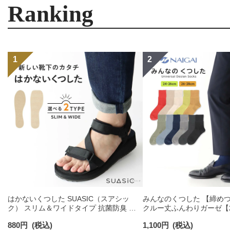
Ranking
はかないくつした SUASIC（スアシッ
みんなのくつした 【締め
ク） スリム＆ワイドタイプ 抗菌防臭 ソ
クルー丈ふんわりガーゼ【24
ックス メンズ レディース 【365日最短翌
【26-28cm】足口ふんわ
880
円
(税込)
1,100
円
(税込)
日発送】 96405001
コットン 02422415