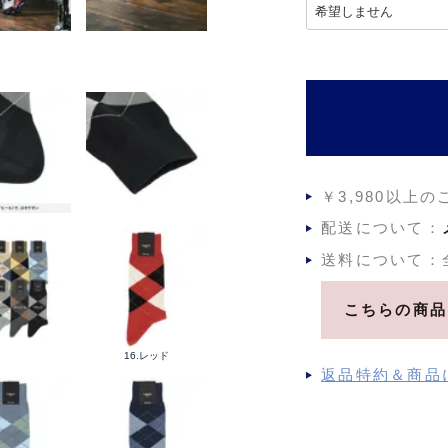
(
必
須
)
￥3,980以上
配送について：
送料について：
こちらの商品
16.レッド
返品特約＆商品