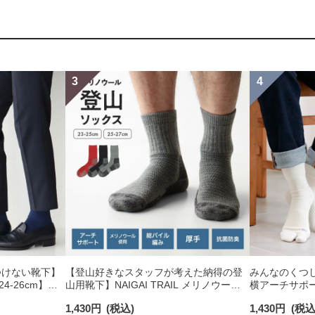
つけない靴下】
【登山好きなスタッフが考えた納得の登
みんなのくつ
-26cm】
山用靴下】NAIGAI TRAIL メリノウール
横アーチサポー
り オーガニック
混 クルー丈 メンズ＆レディース 【365日
ングケア フッ
1,430
円
(税込)
1,430
円
(税込
最短翌日発送】90301018
レディース 031