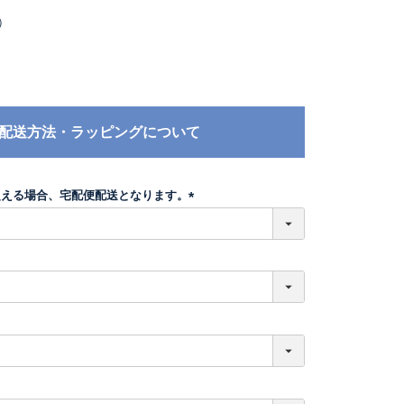
）
配送方法・ラッピングについて
超える場合、宅配便配送となります。
(
必
須
)
必
須