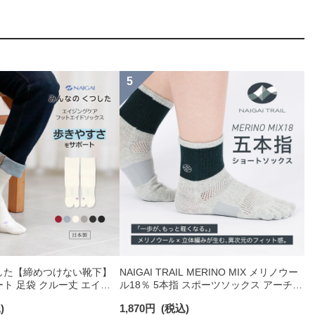
した【締めつけない靴下】
NAIGAI TRAIL MERINO MIX メリノウー
ト 足袋 クルー丈 エイジ
ル18％ 5本指 スポーツソックス アーチフ
トエイドソックス メンズ
ィットサポート メッシュ＆足底滑り止め
)
1,870
円
(税込)
50025
付 ショート丈 メンズ レディース 【365