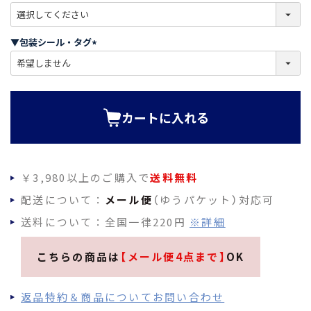
)
(
必
須
▼包装シール・タグ
)
(
必
須
)
カートに入れる
￥3,980以上のご購入で
送料無料
配送について：
メール便
（ゆうパケット）対応可
送料について：全国一律220円
※詳細
こちらの商品は
【メール便4点まで】
OK
返品特約＆商品についてお問い合わせ