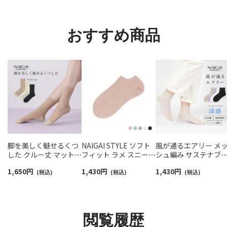
ソックス 03022213
くらはぎ30hPa 【365日
最短翌日発送】
93850002
おすすめ商品
脚を美しく魅せるくつ
NAIGAI STYLE ソフト
風が通るエアリー メ
した クルー丈 マットタ
フィット ラメ スニーカ
シュ編み サステナブ
イプ NAIGAI
ー丈 レディース ソック
ショート丈 ソックス 
1,650
円
1,430
円
1,430
円
COMFORT レディース
(税込)
ス 03098050
(税込)
臭素材 レディース
(税込)
ストッキングソックス
NAIGAI COMFORT
03022531
03022217
閲覧履歴