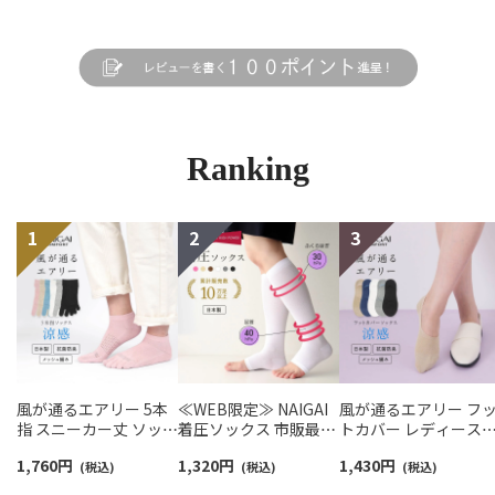
Ranking
風が通るエアリー 5本
≪WEB限定≫ NAIGAI
風が通るエアリー フ
指 スニーカー丈 ソック
着圧ソックス 市販最強
トカバー レディース
ス 親指セパレート設計
クラス オープントゥ 段
NAIGAI COMFORT
1,760
円
1,320
円
1,430
円
抗菌防臭 NAIGAI
(税込)
階圧力設計 強圧 足首
(税込)
03022420
(税込)
COMFORT レディース
40hPa （30mmHg） ふ