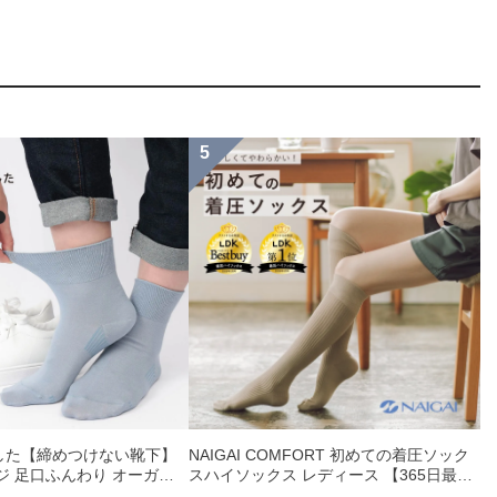
した【締めつけない靴下】
NAIGAI COMFORT 初めての着圧ソック
ジ 足口ふんわり オーガニ
スハイソックス レディース 【365日最短
 クルー丈 ソックス レデ
翌日発送】90301033