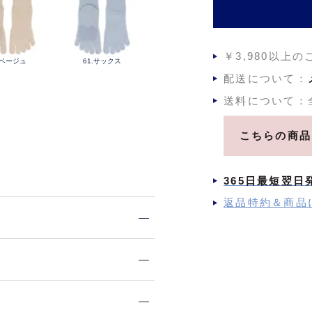
￥3,980以上
.ベージュ
61.サックス
配送について：
送料について：
こちらの商品
365日最短翌日
返品特約＆商品