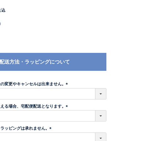
税込
）
配送方法・ラッピングについて
後の変更やキャンセルは出来ません。
(
必
須
超える場合、宅配便配送となります。
)
(
必
須
トラッピングは承れません。
)
(