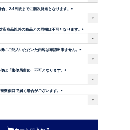
必
須
場合、2-4日後までに順次発送となります。
)
(
必
須
】対応商品以外の商品との同梱は不可となります。
)
(
必
須
考欄にご記入いただいた内容は確認出来ません。
)
(
必
須
ル便は「郵便局留め」不可となります。
)
(
必
須
、複数個口で届く場合がございます。
)
(
必
須
)